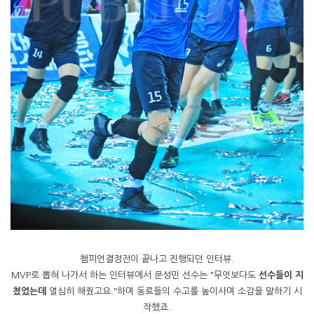
챔피언결정전이 끝나고 진행되던 인터뷰.
MVP로 뽑혀 나가서 하는 인터뷰에서 문성민 선수는 "무엇보다도
선수들이 지
쳤었는데
열심히 해줬고요."하며 동료들의 수고를 높이사며 소감을 말하기 시
작했죠.