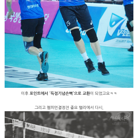
이후
포인트에서 '득점기념손뼉'으로 교환
이 되었고요ㅋㅋ
그리고 챔피언결정전 중요 랠리에서 다시,