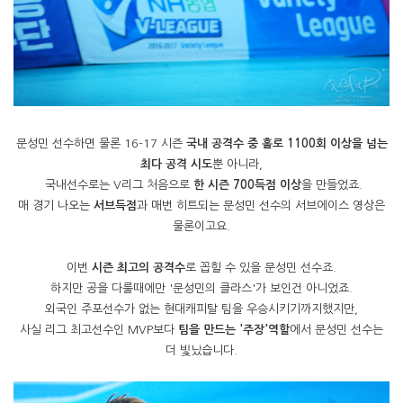
문성민 선수하면 물론 16-17 시즌
국내 공격수 중 홀로 1100회 이상을 넘는
최다 공격 시도
뿐 아니라,
국내선수로는 V리그 처음으로
한 시즌 700득점 이상
을 만들었죠.
매 경기 나오는
서브득점
과 매번 히트되는 문성민 선수의 서브에이스 영상은
물론이고요.
이번
시즌 최고의 공격수
로 꼽힐 수 있을 문성민 선수죠.
하지만 공을 다룰때에만 '문성민의 클라스'가 보인건 아니었죠.
외국인 주포선수가 없는 현대캐피탈 팀을 우승시키기까지했지만,
사실 리그 최고선수인 MVP보다
팀을 만드는 '주장'역할
에서 문성민 선수는
더 빛났습니다.