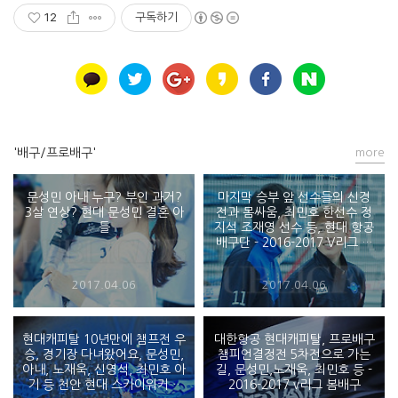
12
구독하기
'배구/프로배구'
more
문성민 아내 누구? 부인 과거?
마지막 승부 앞 선수들의 신경
3살 연상? 현대 문성민 결혼 아
전과 몸싸움, 최민호 한선수 정
들
지석 조재영 선수 등, 현대 항공
배구단 - 2016-2017 V리그 프
로배구 챔피언결정전
2017.04.06
2017.04.06
현대캐피탈 10년만에 챔프전 우
대한항공 현대캐피탈, 프로배구
승, 경기장 다녀왔어요, 문성민,
챔피언결정전 5차전으로 가는
아내, 노재욱, 신영석, 최민호 아
길, 문성민,노재욱, 최민호 등 -
기 등 천안 현대 스카이워커스
2016-2017 v리그 봄배구