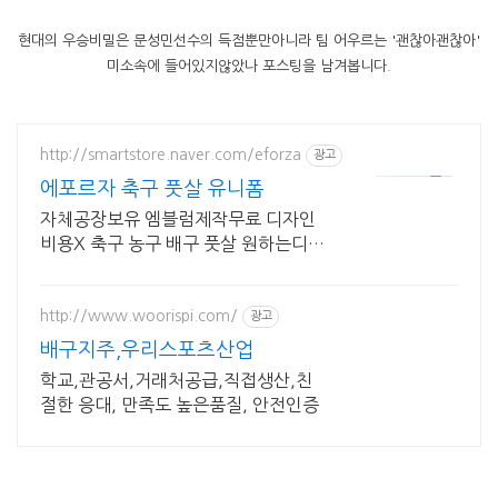
현대의 우승비밀은 문성민선수의 득점뿐만아니라 팀 어우르는 '괜찮아괜찮아'
미소속에 들어있지않았나 포스팅을 남겨봅니다.
http://smartstore.naver.com/eforza
광고
에포르자 축구 풋살 유니폼
자체공장보유 엠블럼제작무료 디자인
비용X 축구 농구 배구 풋살 원하는디자
인 제작가능
http://www.woorispi.com/
광고
배구지주,우리스포츠산업
학교,관공서,거래처공급,직접생산,친
절한 응대, 만족도 높은품질, 안전인증