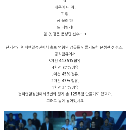
줘!
재욱아 나 줘!
또 줘!
공 올려줘!
또 때릴게!
일 것 같은 문성민 선수ㅋㅋ
단기전인 챔피언결정전에서 홀로 엄청난 점유를 만들기도한 문성민 선수죠.
공격점유에서
5차전
44.35%
점유.
4차전 37%점유
3차전
45%
점유.
2차전
47%
점유,
1차전 21%점유
챔피언결정전에서
5번의 경기 총 125득점
만들기도 했고요.
그래도 몸이 남아있네요