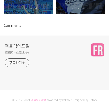
배구단 - 2016-2017 V리그 프
로배구 챔피언결정전
2017.04.04
2017.04.03
Comments
퍼블릭에프알
드라마-스포츠-tv
구독하기
ⓒ 2012-2021
퍼블릭에프알
powered by kakao / Designed by Tistory