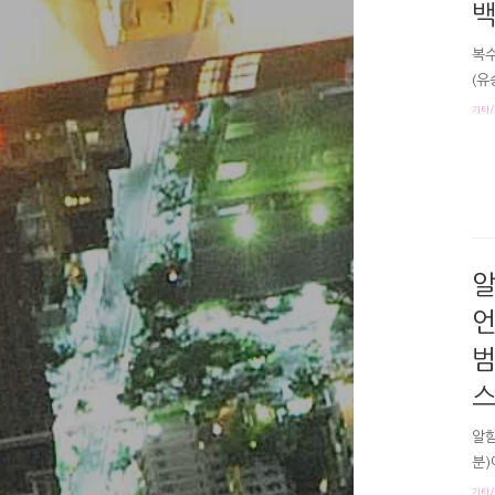
백
복수
(유
는 
기타/
수가
정 
ㅋㅋ
게 
코풀
알
언
범
알함
분)
어두
기타/