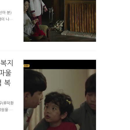
선아 분)
경이 나왔
 붉은 달
야기하는 우
체냐, 초록
 소녀의
 당신을
전복지
 파울
억 복
우(류덕환
복원을 해
 OCN
포도 안되
하죠. 결