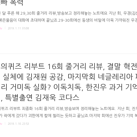
빠 폭력
 달 푸른 해 29,30회 줄거리 리뷰,방송보고 정리해놓는 노트에요 지난 회, 우경(김
붉은울음이 대화에 초대하며 끝났죠.29-30회에선 동생의 비밀에 더욱 가까워진 우
 또 붉은 울음의 정체에도 형사들이 다가갔고요.극본 도현정연출 최정규 강희주 MBC
tv
2019. 1. 11. 05:08
 해 29-30회내 동생MBC 붉은 달 푸른 해 방송화면 # 붉은 울음과 동생 비밀 이
이번 회에서는 black chat에서 붉은 울음과 대화하는 차우경이 나왔습니다. "내 정
소녀의 진실이냐" 알고싶은 걸 하나만 고르라는 붉은울음의 말에 결국 우경은 초록옷
를 묻게되고, 붉은 울음이 하라는걸 하나씩 해가죠. 채팅 중 붉은 울음은 "고통받는
는 것"이 목표라하기도 합니다..
의퀴즈 리부트 16회 줄거리 리뷰, 결말 혁
 실체에 김재원 공감, 마지막회 네글레리아
리 거미독 실화? 이독치독, 한진우 과거 기
, 특별출연 김재욱 코다스
퀴즈 리부트 최종화 16회 줄거리 리뷰,방송보며 정리해놓는 노트에요. 지난 회, 진
가 곽에게 갔다가 괴한에게 칼에 찔리는 듯하고 끝났죠.마지막 회에선 진우가 기억 
서 혁전복지원의 끔찍한 사실이 드러났고요. 극본 김선희연출 김종혁 박유영 박지현
tv
2019. 1. 10. 23:53
퀴즈 리부트 16회only one part2OCN 신의퀴즈 리부트 방송화면_서실장 # 체
서실장, 뇌를 먹는 아메바 투여된 것 강형사가 병실의 칼든 검은모자를 발차기로 제압