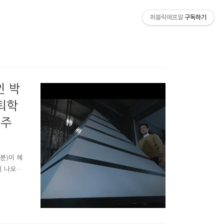
퍼블릭에프알
구독하기
인 박
퇴학
우주
분)이 혜
이 나오지
C 스카이
USB를 예
져서 아빠
 같니?"