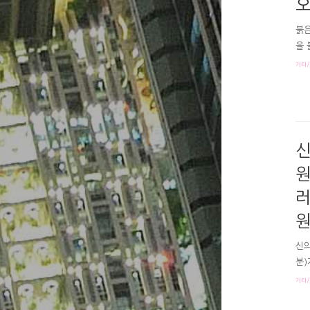
오
붉은
을 
죠.
기타/
푸른
경 
옷 
정체
구하
신
원
러
원
신의
분)
내면
기타/
신의
는 