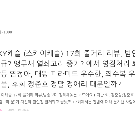
 (1000)
KY캐슬 (스카이캐슬) 17회 줄거리 리뷰, 범
규? 앵무새 열쇠고리 증거? 예서 영점처리 
등 염정아, 대왕 피라미드 우수한, 죄수복 
물, 후회 정준호 정말 정애리 때문일까?
이캐슬 17화 줄거리 리뷰,방송보며 정리해놓는 노트에요 ! 지난 회, 강준상(정준호 
김보라 분)가 자신의 딸인걸 알게되고 끝났죠.17회에서는 진범에 대해 눈치챈 사람
욕망에 다시 갈등했죠? 극본 유현미연출 조현탁 김도형 JTBC 스카이캐슬 17회 JTB
tv
2019. 1. 19. 00:54
 방송화면 # 혜나를 죽인건 김주영의 청부, 눈치채는 한서진 이후 한서진은 혜나의 
게 뺐어 영상을 봅니다. 혜나와 김주영의 신경전이 보이죠. "제보한게 너란게 알려
널 미워할게 염려되는건 아니고? 니가 서울의대 붙으면 아빠랑 할머니가 인정해줄 거