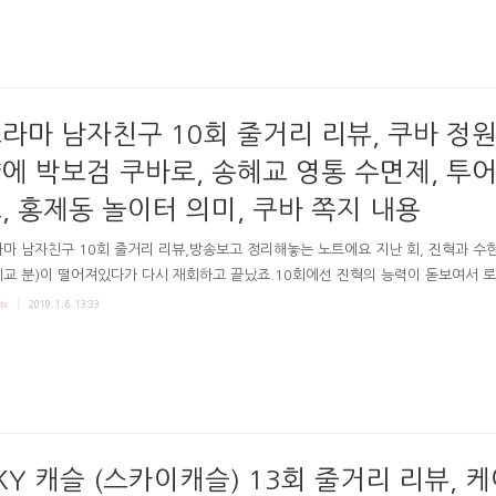
vN 알함브라 궁전의 추억 방송화면 # 돌아가지않고 희주 집으로, 애인 진우? 비 쫄딱
들어와 둘러대는 희주. 희주는 밤 늦게까지 진우 걱정하다 호텔로 나서는데, 희주 집
지 않고있던 진우의 차를 봅니다. 호텔로 혼자 돌아가기 싫었다는 진우였어요. 공
 하는 희주. 희주는 진우가 있는 공방에 가서 얘기하죠. 투덜거리다가 "목이 잠기고
거같아도 이렇게 앉아있잖아요. 애인노릇하느..
라마 남자친구 10회 줄거리 리뷰, 쿠바 정원
에 박보검 쿠바로, 송혜교 영통 수면제, 투
, 홍제동 놀이터 의미, 쿠바 쪽지 내용
마 남자친구 10회 줄거리 리뷰,방송보고 정리해놓는 노트에요 지난 회, 진혁과 수현
교 분)이 떨어져있다가 다시 재회하고 끝났죠.10회에선 진혁의 능력이 돋보여서 
빛났던 것 같아요. 극본 유영아연출 박신우 권혁찬 tvN 남자친구 10회 tvN 남자친
tv
2019. 1. 6. 13:33
속초에 온 수현이 연락 서운했냐 묻자 "내가 이겨내지 못할거라 걱정하는 거 그게 서
은 없지만 풀어낼 각오는 단단한데 내가 유약해보이는 건가 싶어서요"말한 진혁이었죠
친구 방송화면 # 자기 대신에 찬이네 골뱅이에 장비서를 대신 알바보낸 진명이었죠.
가 어이없어하다가 다 하는 거 웃겼죠. 일끝나고 술 마시면서 "술마시고 실수한 걸로
는 남자는 만나지 말아요."하는 대찬도 있..
KY 캐슬 (스카이캐슬) 13회 줄거리 리뷰, 케