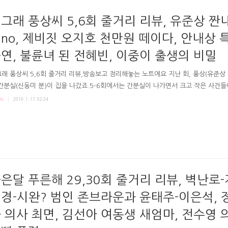
. 서울의대 붙어서 우리 엄마가 더 훌륭하다는걸 증명하고싶어요" 김주영이 거절한
 홈페이지 등에 증거물을 제출한다는 혜나도 담..
그래 풍상씨 5,6회 줄거리 리뷰, 유준상 짠
no, 제비짓 오지호 천만원 떼이다, 안내상 
연, 불륜녀 된 전혜빈, 이중이 출생의 비밀
래 풍상씨 5,6회 줄거리 리뷰,방송보고 정리해놓는 노트에요 지난 회, 풍상(유준상 
간분실(신동미 분)이 집을 나갔죠.5-6회에서는 간분실이 나가면서 크고 작은 사건들
일어나는 것 같았어요 .ㅋㅋ극본 문영남연출 진형욱 이형석 KBS 왜그래 풍상씨 5-6회
tv
2019. 1. 17. 02:24
 풍상씨 방송화면 # 간분실 없으니, 조촐한 풍상네 식탁 집나간 간분실은 아빠 집 
네 상은 빈곤해졌고요. 누가 하려냐하다가 화상에게 밥하라고 하자 상대적 박탈감 
, 정상이 시키라고 화내는 화상. 그리고 여전히 한방이면 끝난다고 말하는 진상이 
 간분실이 없으니 세차가 맘에 안드는 손님도 있고요. # 엄마없으니 애 달랠줄 모르는
 챙겨주던 과일을 싸간 아빠를 창피하고 더..
은달 푸른해 29,30회 줄거리 리뷰, 벽난로
경-시완? 범인 존브라운과 윤태주-이은석, 
 의사 최면, 김선아 여동생 새엄마, 전수영 