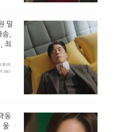
 회장이
 형사들은
원 밀
다솜,
, 최
 분)의
 SBS 황
다. SBS
하며 갈까
빠가 궁에
까' 도박
장난치지말
 곽동
 울