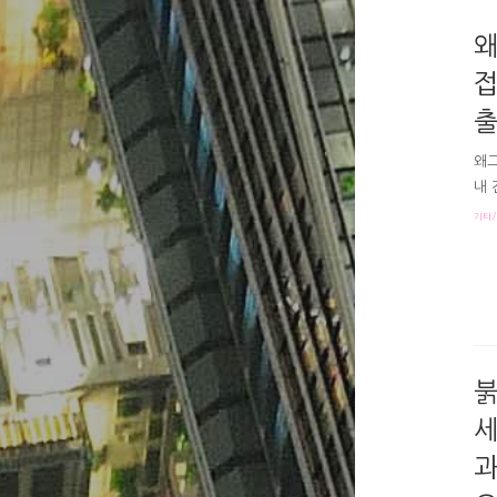
"네
청,
왜
접
출
왜그
내 
어 
기타/
그래
풍상
면서
다.
마가
붉
세
과