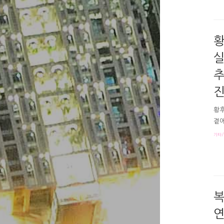
국 
불에
어이
황
실
추
진
황후
곁에
후의
기타/
황후
말까
달려
꾼 
라고
복
연