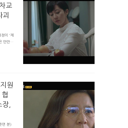
 차교
파괴
라정이 '제
은 만만하
방송화면 #
과거가 많
은 집에서
 홈스쿨링한
기사에는 오
복지원
 협
소장,
준면 분)