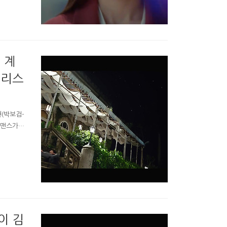
 맞고 집
 앞에서 돌
방에서 자고
 허리가
 계
어리스
(박보검-
로맨스가
구 방송화면
운했어요.
. tvN
 ㅋㅋ 장
 잣대 들
이 김