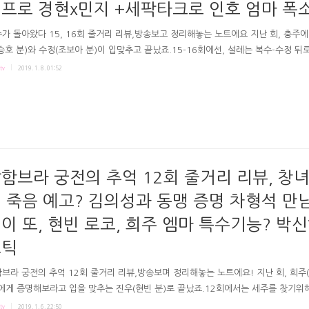
프로 경현x민지 +세팍타크로 인호 엄마 폭
가 돌아왔다 15, 16회 줄거리 리뷰,방송보고 정리해놓는 노트에요 지난 회, 충주에
승호 분)와 수정(조보아 분)이 입맞추고 끝났죠.15-16회에선, 설레는 복수-수정 뒤
세호(곽동연 분)가 나쁜 짓에 다시 시동거는 듯 보였죠.극본 김윤영연출 함준호 박선호
tv
2019. 1. 8. 01:52
 돌아왔다 15-16회 SBS 복수가 돌아왔다 방송화면 # 경현의 울백프로 민지 & 후
- 로코쓰 15회는 코믹 하게 시작헀어요. 섬세한 표현들이 코믹을 살려주는 것 같다
 복수와 수정의 키스를 본 민지인데ㅋㅋ 경현은 못보게 민지를 안아 돌리죠. 위로
설레는 민지고요. "울 백프로야" (+ 오디오에코ㅋㅋㅋㅋㅋ에 빵터졌어요. 빌려주는
지말라고 한 말인데ㅋㅋㅋ) 돌아가는 ..
함브라 궁전의 추억 12회 줄거리 리뷰, 창녀
 죽음 예고? 김의성과 동맹 증명 차형석 만남
이 또, 현빈 로코, 희주 엠마 특수기능? 박신
스틱
브라 궁전의 추억 12회 줄거리 리뷰,방송보며 정리해놓는 노트에요! 지난 회, 희주
에게 증명해보라고 입을 맞추는 진우(현빈 분)로 끝났죠.12회에서는 세주를 찾기위해
던 선택을 하는 유진우가 보였습니다. 극본 송재정연출 안길호 tvN알함브라 궁전의 
tv
2019. 1. 6. 22:50