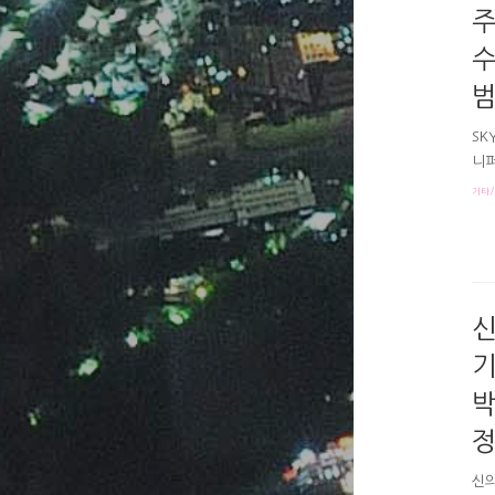
주
수
범
SK
니퍼
지 
기타/
김주
이 
야 
엄마
일라
신
기
박
정
신의