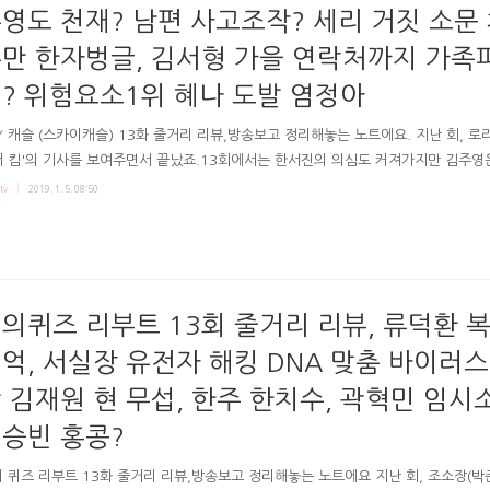
영도 천재? 남편 사고조작? 세리 거짓 소문
만 한자벙글, 김서형 가을 연락처까지 가족
? 위험요소1위 혜나 도발 염정아
Y 캐슬 (스카이캐슬) 13화 줄거리 리뷰,방송보고 정리해놓는 노트에요. 지난 회, 로
 킴'의 기사를 보여주면서 끝났죠.13회에서는 한서진의 의심도 커져가지만 김주영
않았습니다. 극본 유현미연출 조현탁 김도형 JTBCSKY 캐슬 13회 JTBC SKY캐슬 
tv
2019. 1. 5. 08:50
영의 과거, 천재딸-홈스쿨링?# 한서진, 코디에게 의문갖기 시작 13회에선 김주영 
밝혀져서 흥미로왔습니다. '김주영이 제니퍼킴'이라는 로라 정의 입을 닫고, 한서진
검색을 해봅니다. 로라정은 그의 딸이 9살 때 조지워싱턴 대학에 입학했고, 천재를
로 방송까지 탔고, 사고로 남편은 죽고, 아이는 바보가 됐다고 하죠. 제니퍼 킴의 
인 절삭한 차에 남편과 아이가 ..
의퀴즈 리부트 13회 줄거리 리뷰, 류덕환 
억, 서실장 유전자 해킹 DNA 맞춤 바이러스
 김재원 현 무섭, 한주 한치수, 곽혁민 임시
승빈 홍콩?
 퀴즈 리부트 13화 줄거리 리뷰,방송보고 정리해놓는 노트에요 지난 회, 조소장(박