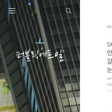
대사
S
퍼블릭에프알
인
갈
눈
스카
나(
만 
기타/
캐슬
빈에
가 