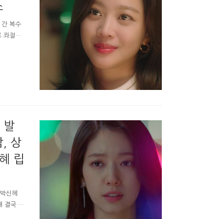
소
 간 복수
로 좌절하
 SBS복
어색 복수
 느껴졌죠
하는 경현에
 목도리에
 발
, 상
혜 립
(박신혜
 결국 밀
추억 12