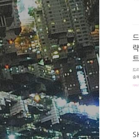
회t
에 
아가
가라
나갈
드
략
트
드라
송혜
더 
기타/
# 
해답
남자
비서
이대
S