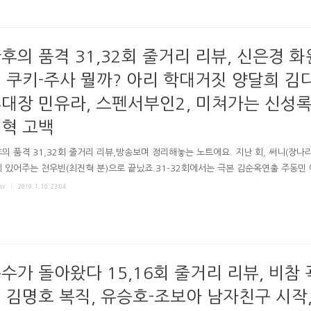
곽혁민-한진우 살인미수, 조영실 교통사고-산소호흡기까지 자백한 검은모자. 한치수
 타 죽었는데도 언론이 조용하고, 서실장의 입금내역있는데더 영장도 안나옵니다.
없죠. 하지만 서실장이 피검사 후 뇌를 먹는 아메바..
후의 품격 31,32회 줄거리 리뷰, 신은경 화
 쿠키-주사 뭘까? 아리 학대거짓 양달희 김
대장 민유라, 스펜서부인2, 미쳐가는 신성록
혁 고백
의 품격 31,32회 줄거리 리뷰,방송보며 정리해놓는 노트에요. 지난 회, 써니(장나라
 있어주는 천우빈(최진혁 분)으로 끝났죠.31-32회에서는 극본 김순옥연출 주동민 이
 품격 31-32회 # 써니는 곁에 잠든 자신을 몇번이나 지켜줬던 천우빈을 가만히 봅니
tv
2019. 1. 10. 23:04
의 품격 방송화면 # 사건 후 궁에 와서 깽판치는 써니 아빠-동생 이혁은 황후 걱정
 계속 돌아서죠ㅋㅋㅋ (신하들 다수가 따라가다가 우왕좌왕ㅋㅋㅋ) 그런데 써니아
와서 나쁜자식이라면서 이혁에게 주먹을 날려요. (고생해서 키운 딸이라면서 때리니
아빠였으면서' 이런생각이ㅋㅋ) 헬로도 궁에 찾아와 쓰레기 뿌리며 언니 목숨으로 
 난리를 피웁니다. (잘한다) 써니아빠와 ..
수가 돌아왔다 15,16회 줄거리 리뷰, 비참
 김명호 복직, 유승호-조보아 남자친구 시작,