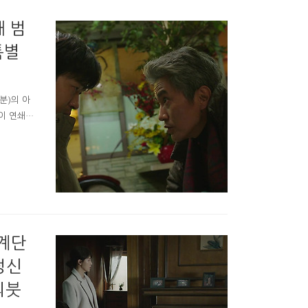
다면 교육
내 범
특별
분)의 아
이 연쇄되
 KBS 왜
밥차리죠,
또 얘기하
있었습니
 풍상 엄
-계단
정신
의붓