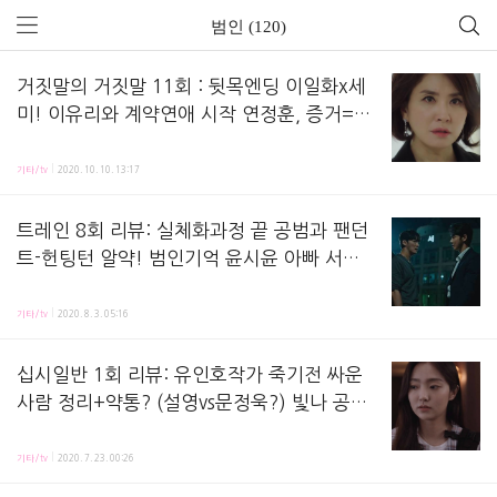
범인 (120)
거짓말의 거짓말 11회 : 뒷목엔딩 이일화x세
미! 이유리와 계약연애 시작 연정훈, 증거=윤
상규 숫자-교도소장-서류봉투? 벙거지남자 정
거짓말의 거짓말 11화 줄거리 리뷰, 방송 시청 후 정리해놓은 노트에요! 지난 회, 우주의 병원까
체! [줄거리뷰+회차정보]
기타/tv
2020. 10. 10. 13:17
트레인 8회 리뷰: 실체화과정 끝 공범과 팬던
트-헌팅턴 알약! 범인기억 윤시윤 아빠 서재
철-최면 석민준(최승윤) [줄거리+회차정보]
트레인 8화 줄거리 리뷰,방송 시청 후 정리해놓은 노트에요! 지난 회,정범은 따로있다는 말 뒤추락
기타/tv
2020. 8. 3. 05:16
십시일반 1회 리뷰: 유인호작가 죽기전 싸운
사람 정리+약통? (설영vs문정욱?) 빛나 공격
화분-삐에로상자 범인은? [줄거리+회차정보]
십시일반 1화 줄거리 리뷰,방송 시청하며 정리해놓은 노트에요! 첫 회에서는,죽음을 앞둔 대부호 유
기타/tv
2020. 7. 23. 00:26