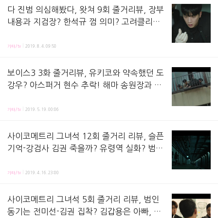
다 진범 의심해봤다, 왓쳐 9회 줄거리뷰, 장부
내용과 지검장? 한석규 껌 의미? 고려클리닝
백송이 죽음? 조수연 여형사 의문점? 도치광
왓쳐 9화 줄거리 리뷰,방송 시청 후 정리해놓은 노트에요! 지난 회, 영군(서강준 분)은 자신이 
과 오피스텔
기타/tv
2019. 8. 4. 09:50
보이스3 3화 줄거리뷰, 유키코와 약속했던 도
강우? 아스퍼거 현수 추락! 해마 송원장과 보
조금 학대 엄마 중 피노키오? 이하나 공범들
보이스3 3회 줄거리 리뷰,방송 시청하며 정리해놓은 노트에요! 지난 회, 독기(안세하 분)가 납
의 도시 특본팀 시작!
기타/tv
2019. 5. 19. 00:06
사이코메트리 그녀석 12회 줄거리 리뷰, 슬픈
기억-강검사 김권 죽을까? 유령역 실화? 범인
강근택! 은거지 찾은 진영x신예은, 감정표현
사이코메트리 그녀석 12화 줄거리 리뷰,방송 시청하면서 정리해놓은 노트에요! 지난 회, 은형사(
불능증 싸패 차이점? 영성아파트와 은형사 아
기타/tv
2019. 4. 16. 23:00
빠 관계?
사이코메트리 그녀석 5회 줄거리 리뷰, 범인
동기는 전미선-김권 집착? 김갑용은 아빠, 진