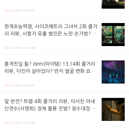
범 강성모 추측? 시체 강희숙, 박진영 칼-커튼
사이코메트리 그녀석 5회 줄거리 리뷰,방송 시청 후 정리해놓는 노트에요 ! 지난 회, 누군가가 세명
속?
기타/tv
2019. 3. 26. 01:31
한계초능력잼, 사이코메트리 그녀석 2회 줄거
리 리뷰, 시험지 유출 범인은 노란 손가방? 소
현 임신테스트기 비밀 안 박진영, 강성모 정체
사이코메트리 그녀석 2화 줄거리 리뷰,방송시청 후 정리해놓는 공책이에요 ! 지난 회, 이안(박진영
범인아들? 신예은 3145 뜻? 강이숙, 노르 아
기타/tv
2019. 3. 13. 01:45
드레날린
충격진실 둘? item(아이템) 13,14회 줄거리
리뷰, 다인이 살아있다? 반지 얼굴 변화 요한
=신부, 주지훈 아버지 살인자, 김강우-진세연
item아이템 13,14회 줄거리 리뷰방송 시청 하고 정리해놓는 공책이에요 지난 회, 살인 누명을
엄마 범인 김태구? 강곤 본명 김성규?
기타/tv
2019. 3. 5. 02:38
덫 반전? 트랩 4회 줄거리 리뷰, 이서진 아내
신연수(서영희) 정체 불륜 진범? 광수대장 오
창경 프레임 심리전, 김비서 관계 연심-취재?
트랩 4회 줄거리 리뷰,방송보면서 정리해놓는 노트에요. 지난 회, 광수대가 강우현(이서진 분) 
호계 이주빈 사냥당하나? 공기주사
기타/tv
2019. 2. 17. 23:49