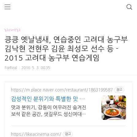
농구/대학농구
킁킁 옛날냄새, 연습중인 고려대 농구부
김낙현 전현우 김윤 최성모 선수 등 -
2015 고려대 농구부 연습게임
ForReal
2016. 5. 3. 00:35
https://m.place.naver.com/restaurant/1863199587
광고
감성적인 분위기와 특별한 맛 데
이트를 위한 특별한 공간
맛과 분위기, 감동이 어우러진 숨겨진
보석 같은 공간, 샛길무드 성신여대점
예상치 못한 감동을 선사하는 성신여대
양식 맛집
https://likeacinema.com/
광고