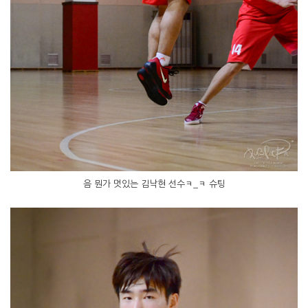
음 뭔가 멋있는 김낙현 선수ㅋ_ㅋ 슈팅