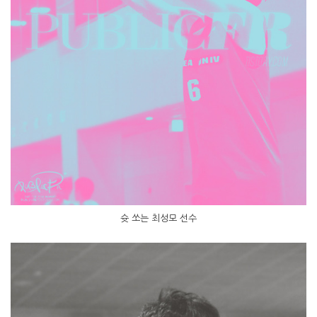
슛 쏘는 최성모 선수