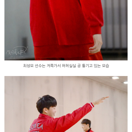
최성모 선수는 저쪽가서 허허실실 공 퉁기고 있는 모습