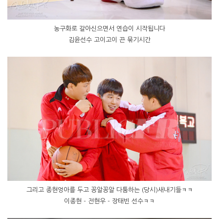
농구화로 갈아신으면서 연습이 시작됩니다
김윤선수 고이고이 끈 묶기시간
그리고 종현엉아를 두고 꽁알꽁알 다툼하는 (당시)새내기들ㅋㅋ
이종현 - 전현우 - 장태빈 선수ㅋㅋ