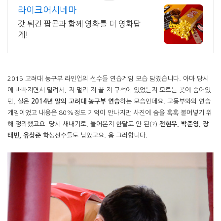
라이크어시네마
갓 튀긴 팝콘과 함께 영화를 더 영화답
게!
2015 고려대 농구부 라인업의 선수들 연습게임 모습 담겼습니다. 아마 당시
에 바빠지면서 밀려서, 저 멀리 저 끝 저 구석에 있었는지 모르는 곳에 숨어있
던, 실은
2014년 말의 고려대 농구부 연습
하는 모습인데요. 고등부와의 연습
게임이었고 내용은 80%정도 기억이 안나지만 사진에 숨을 훅훅 불어넣기 위
해 정리했고요. 당시 새내기로, 들어온지 한달도 안 된(?)
전현우, 박준영, 장
태빈, 유상준
학생선수들도 남았고요. 음 그러합니다.