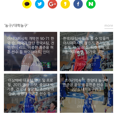
'농구/대학농구'
more
아시아퍼시픽 개막전 90-71 한
한국AB팀싸움 또 볼 수 있을까,
국 승, 미국과 만난 한국A팀, 전
아시아퍼시픽 챌린지 경기일정,
반부터 리드, 이종현 최준용 허
중계, 시간, 장소, 티켓예매, 요
훈 선수 등 하이라이트, 인터뷰,
금, 예매방법, 참가국, 조편성,
주요장면, 다시보기 등 그리고
선수 명단, 중계, 경기결과 -
처콰베콰 - 2016 아시아 퍼시픽
2016 kcc 아시아 퍼시픽 대학
2016.06.29
2016.06.27
대학농..
농구 챌린지
이상백배 대표팀 명단 및 프로
흐린기억속의, 한양대 농구부
필, 2015 영상 스탯, 중앙대 박
한준영 윤성원 유현준 선수 등 -
지훈, 건국대 장문호, 조선대 이
2016 대학농구리그
승규, 상명대 안정훈 선수 등 -
2016 이상백배 제39회 이상백
배 한일대학 농구대회 in 천안
2016.05.01
2016.04.28
상명대