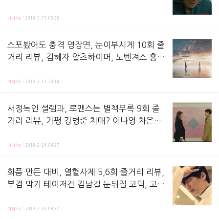
조한선 죽음, 고준희 엄마 무당-예지몽?
빙의 4화 줄거리 리뷰,방송 시청하면서 정리해놓는 공책이에요 ! 지난 회, 선양우(조한선 분)에 
기타/tv
2019. 3. 15. 00:38
스포봤어도 충격 명장면, 눈이부시게 10회 줄
거리 리뷰, 김혜자 알츠하이머, 노벤져스 홍보
관 탈출 폭소했다가 반전, 트렁크 손호준 아프
눈이 부시게 10화 줄거리 리뷰,방송 시청하면서 정리해놓은 노트에요 ! 지난 회, 준하(남주혁 
리카 죽음-가짜? 도라에몽 할머니 전기톱, 전
기타/tv
2019. 3. 12. 23:14
무송 강도?
서정녹인 설렘과, 로맨스는 별책부록 9회 줄
거리 리뷰, 가평 강병준 치매? 이나영 차은호
라는 책, 송해린 따뜻한 거절 편지, 정유진x위
로맨스는 별책부록 9화 줄거리 리뷰,방송 시청 후 정리해놓는 노트에요 ! 지난 회, 단이(이나영 
하준 또 다른 가능성 미술, 진지샌 미묘한 이
기타/tv
2019. 2. 24. 04:27
종석 얼굴
화픔 만든 대비, 열혈사제 5,6회 줄거리 리뷰,
부검 막기 테이저건 김남길 눈뒤집 코믹, 고준
기업인상 흙바닥장례 이신부, 쏭삭 구원, 신
열혈사제 5,6화 줄거리 리뷰,방송보고 정리해놓는 노트에요 ! 지난 회, 김신부(김남길 분)가 경
부-목사 차이? 카푸에라?
기타/tv
2019. 2. 23. 08:32