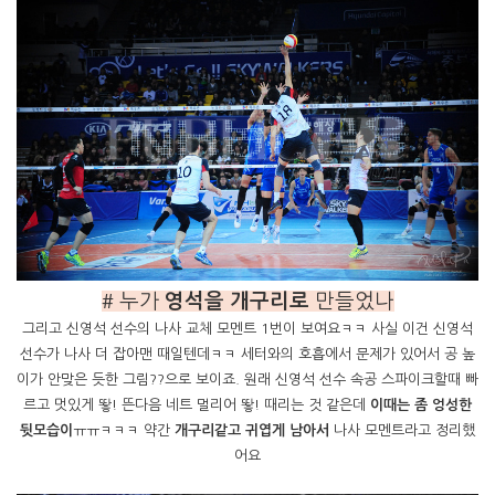
# 누가
영석을 개구리로
만들었나
그리고 신영석 선수의 나사 교체 모멘트 1번이 보여요ㅋㅋ 사실 이건 신영석
선수가 나사 더 잡아맨 때일텐데ㅋㅋ 세터와의 호흡에서 문제가 있어서 공 높
이가 안맞은 듯한 그림??으로 보이죠. 원래 신영석 선수 속공 스파이크할때 빠
르고 멋있게 뙇! 뜬다음 네트 멀리어 뙇! 때리는 것 같은데
이때는 좀 엉성한
뒷모습이
ㅠㅠㅋㅋㅋ 약간
개구리같고 귀엽게 남아서
나사 모멘트라고 정리했
어요