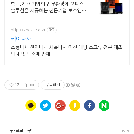
전문 기업
학교,기관,기업의 업무환경에 오피스
솔루션을 제공하는 전문기업 보스앤
텍.
http://knasa.co.kr
광고
케이나사
소형나사 전자나사 사출나사 머신 태핑 스크류 전문 제조
업체 및 도소매 판매
12
구독하기
'배구/프로배구'
more