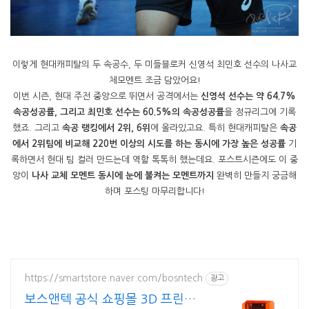
이렇게 현대캐피탈의 두 속공수, 두 미들블로커 신영석 최민호 선수의 나사교
체모멘트 조금 담았어요!
이번 시즌, 현대 주전 중앙으로 뛰면서 공격에서는
신영석 선수는 약 64.7%
속공성공률, 그리고 최민호 선수는 60.5%의 속공성공률
을 정규리그에 기록
했죠. 그리고
속공 랭킹에서 2위, 6위
에 올라있고요. 특히 현대캐피탈은
속공
에서 2위팀에 비교해 220번 이상의 시도를 하는 동시에 가장 높은 성공률
기
록하면서 현대 팀 컬러 만드는데 역할 톡톡히 했는데요. 포스트시즌에도 이 중
앙이
나사 교체 모멘트 동시에 눈에 불켜는 모멘트까지
완벽히 만들지 궁금해
하며 포스팅 마무리합니다!
https://smartstore.naver.com/bosntech
광고
보스앤텍 공식 쇼핑몰 3D 프린터