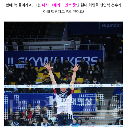
될때 쏙 들어가죠
. 그런
나사 교체의 모멘트 중
인
현대 최민호 신영석 선수
가
아래 담겼다고 정리했어요!