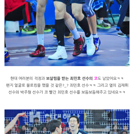
현대 여러분의 걱정과
보살핌을 받는 최민호 선수의
코
도 남았어요ㅋㅋ
왠지 얼굴로 블로킹을 했을 것 같은?_? 최민호 선수ㅋㅋ 그리고 옆의 김재휘
선수와 박주형 선수가 코 빨간 최민호 선수를 보듬보듬해주고 있네요ㅋㅋ