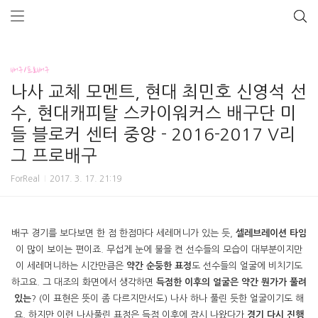
배구/프로배구
나사 교체 모멘트, 현대 최민호 신영석 선
수, 현대캐피탈 스카이워커스 배구단 미
들 블로커 센터 중앙 - 2016-2017 V리
그 프로배구
ForReal
2017. 3. 17. 21:19
배구 경기를 보다보면 한 점 한점마다 세레머니가 있는 듯,
셀레브레이션 타임
이 많이 보이는 편이죠. 무섭게 눈에 불을 켠 선수들의 모습이 대부분이지만
이 세레머니하는 시간만큼은
약간 순둥한 표정
도 선수들의 얼굴에 비치기도
하고요. 그 대조의 화면에서 생각하면
득점한 이후의 얼굴은 약간 뭔가가 풀려
있는
? (이 표현은 뜻이 좀 다르지만서도) 나사 하나 풀린 듯한 얼굴이기도 해
요. 하지만 이런 나사풀린 표정은 득점 이후에 잠시 나왔다가
경기 다시 진행