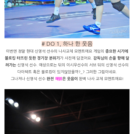
# DO 1, 하나 한 웃음
이번엔 정말 현대 신영석 선수의 나사교체 모멘트에요 게임의
중요한 시기에
블로킹 터뜨린 듯한 경기장 분위기
가 사진에 담겼어요.
감독님의 손을 향해 달
려가는
신영석 선수. 예상으로는 뒤의 이시우선수의 서브 뒤의 신영석 선수의
다이렉트 혹은 블로킹이 있지않았을까?_? 그러한 그림이네요.
그나저나 신영석 선수
완전
해맑
은 웃음이
완벽 나사 교체 모멘트에요!