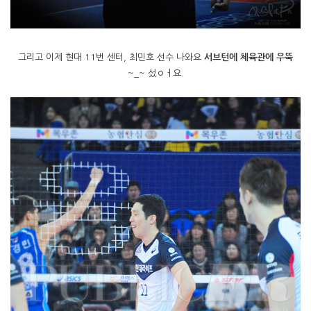
그리고 이제 현대 11번 센터, 최민호 선수 나와요
서브턴에 체육관에 우뚝
~_~ 섰ㅇㅓ요.