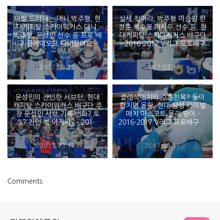
이빨 드러내는 대니 박주형, 현
실세 찾아라, 박주형 이승원 한
대캐피탈 스카이워커스 대니,
정훈 허수봉 이시우 선수 등, 현
박주형, 문성민 선수 등 프로 배
대캐피탈 스카이워커스 배구단
구 플레이오프 다녀왔어요 -
- 2016-2017 V리그 프로배구
2016-2017 V리그 프로배구
PO 1차전
2017.03.20
2017.03.17
문성민의 잔인한 서브턴, 현대
클래식매치의 수훈친목? 둘이
캐피탈 스카이워커스 배구단 주
합치면 몰팡, 현대 삼성 라이벌
장 문성민 서브 기록 변화? 토
매치 마스코트 몰리 팡이 -
스? 천안 북 아저씨? - 2016-
2016-2017 V리그 프로배구 번
2017 V리그 프로배구
외
2017.03.17
2017.03.11
Comments