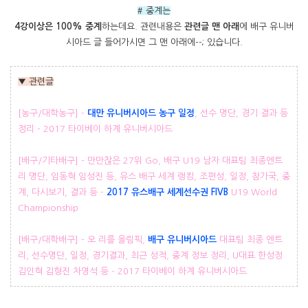
#
중계는
4강이상은 100% 중계
하는데요. 관련내용은
관련글 맨 아래
에 배구 유니버
시아드 글 들어가시면 그 맨 아래에--; 있습니다.
▼ 관련글
[농구/대학농구] -
대만 유니버시아드 농구 일정
, 선수 명단, 경기 결과 등
정리 - 2017 타이베이 하계 유니버시아드
[배구/기타배구] - 만만찮은 27위 Go, 배구 U19 남자 대표팀 최종엔트
리 명단, 임동혁 임성진 등, 유스 배구 세계 랭킹, 조편성, 일정, 참가국, 중
계, 다시보기, 결과 등 -
2017 유스배구 세계선수권 FIVB
U19 World
Championship
[배구/대학배구] - 오 리를 올림픽,
배구 유니버시아드
대표팀 최종 엔트
리, 선수명단, 일정, 경기결과, 최근 성적, 중계 정보 정리, U대표 한성정
김인혁 김형진 차영석 등 - 2017 타이베이 하계 유니버시아드