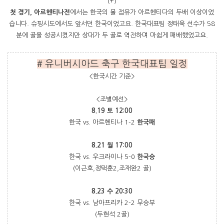
(+)
첫 경기, 아르헨티나전
에서는 한국의 볼 점유가 아르헨티다의 두배 이상이었
습니다. 슈핑시도에서도 앞서던 한국이었고요. 한국대표팀 정태욱 선수가 58
분에 골을 성공시켰지만 상대가 두 골로 역전하며 마쉽게 패배했었고요.
# 유니버시아드
축구 한국대표팀 일정
<한국시간 기준>
<조별예선>
8.19 토 12:00
한국 vs. 아르헨티나 1-2
한국패
8.21 월 17:00
한국 vs. 우크라이나 5-0
한국승
(이근호,정택훈2,조재완2 골)
8.23 수 20:30
한국 vs. 남아프리카 2-2 무승부
(두현석 2골)