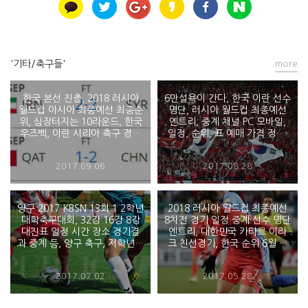
'기타/축구들'
more
한국 본선 진출, 2018 러시아
6만설욕이 간다, 한국 이란 선수
월드컵 아시아 최종예선 최종순
명단, 러시아 월드컵 최종예선
위, 심장터지는 10라운드, 한국
엔트리, 중계 채널 PC 모바일,
우즈벡, 이란 시리아 축구 경기
일정, 순위, 표 예매 가격 정리,
결과, 아시아 A조 4위 싸움 결
한국 우즈벡 - 2018 러시아월드
과? 피파의 실수
컵 최종예선 9차전
2017.09.06
2017.08.28
양구 2017 KBSN 13회 1 2학년
2018 러시아 월드컵 최종예선
대학축구대회, 32강 16강 8강
8차전 경기 일정 중계 선수 명단
대진표 일정 시간 장소 경기결
엔트리, 대한민국 카타르 이라
과 중계 등, 양구 축구, 저학년대
크 친선경기, 한국 순위 6월 축
회
구- 2018 FIFA 러시아월드컵
2017.07.02
2017.05.28