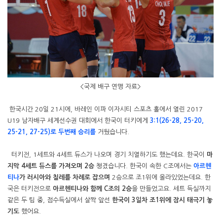
<국제 배구 연맹 자료>
한국시간 20일 21시에, 바레인 이파 이자시티 스포츠 홀에서 열린 2017
U19 남자배구 세계선수권 대회에서 한국이 터키에게
3:1(26-28, 25-20,
25-21, 27-25
)로 두번째 승리를
거뒀습니다.
터키전, 1세트와 4세트 듀스가 나오며 경기 치열하기도 했는데요. 한국이
마
지막 4세트 듀스를 가져오며 2승
챙겼습니다. 한국이 속한 C조에서는
아르헨
티나
가 러시아와 칠레를 차례로 잡으며
2승으로 조1위에 올라있었는데요. 한
국은 터키전으로
아르헨티나와 함께 C조의 2승
을 만들었고요. 세트 득실까지
같은 두 팀 중, 점수득실에서 살짝 앞선
한국이 3일차 조1위에 잠시 태극기 놓
기도
했어요.