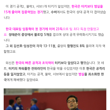
이 경기 공격2, 블락3, 서브1개 터키가 앞섰지만,
한국은 터키보다 범실을
15개 줄이며 집중력있는 경기
했고,
수비
에서도 한국이 상대 공격 더 잡아냈습
니다.
한국 대표팀 임동혁이 첫 경기에 이어 23득
으로 팀 최다 득점 만들었고
요.
정태준이 중앙에서 블로킹 5개
를 잡으며 상대 공격 무력화시키기도 했습
니다.
그 외 김선호-임성진이 각각 13-11점,
중앙의
함형진도 8득
올리며 각자 역
할했고요.
외신은
한국의 빠른 공격과 조직력이
터키보다 앞섰다고 평
했습니다. 첫 세
트,
터키의 파워풀한 전위라인이
한국을 막을 수있었지만 이후
한국은 공격리
듬을 잃지않았고
, 터키는 공격, 블락, 서브에서 앞섰지만
범실
을 최소화한 한
국
에게 패배했다 짚었네요.