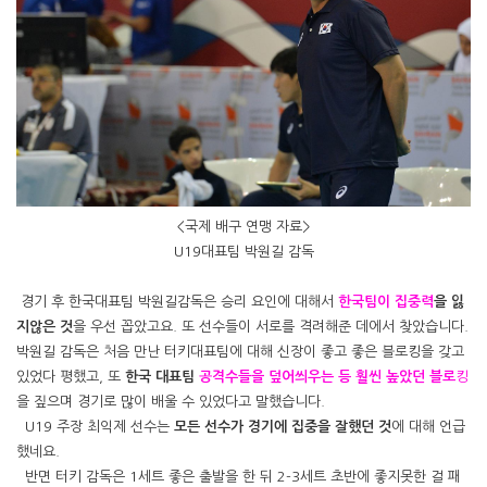
<국제 배구 연맹 자료>
U19대표팀 박원길 감독
경기 후 한국대표팀 박원길감독은 승리 요인에 대해서
한국팀이 집중력
을 잃
지않은 것
을 우선 꼽았고요. 또 선수들이 서로를 격려해준 데에서 찾았습니다.
박원길 감독은 처음 만난 터키대표팀에 대해 신장이 좋고 좋은 블로킹을 갖고
있었다 평했고, 또
한국 대표팀
공격수들을 덮어씌우는 등
훨씬 높았던 블로
킹
을 짚으며 경기로 많이 배울 수 있었다고 말했습니다.
U19 주장 최익제 선수는
모든 선수가 경기에 집중을 잘했던 것
에 대해 언급
했네요.
반면 터키 감독은 1세트 좋은 출발을 한 뒤 2-3세트 초반에 좋지못한 걸 패