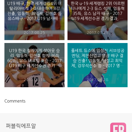
U19 배구, 한국 세계랭킹4위 이
한국 u-19 세계랭킹 2위 아르헨
탈리아에게 3-0 대승하며 8강
티나에게 2-3 듀스 석패, 임동혁
진출, 임동혁, 최익제, 김선호 등
35득, 유스 남자 배구 - 2017
유스배구 - 2017 U19 남자배구
U19 세계선수권 경기 결과, 바
세계 선수권
레인
2017.08.25
2017.08.21
U19 한국 칠레에게 셧아웃 승
풀세트 듀스에 임성진 서브성공
리, 임동혁-김선호 함께 36득
엔딩, 제천산업고 영광 배구 결
60%, 유스 대표팀 첫승 - 2017
승 진출! 임동혁, 남성고 최익
U19 배구 세계선수권 경기 결
제, 강우석선수 등 - 2017 영광
과
배 중고배구 남고부 준결승
2017.08.18
2017.06.28
Comments
퍼블릭에프알