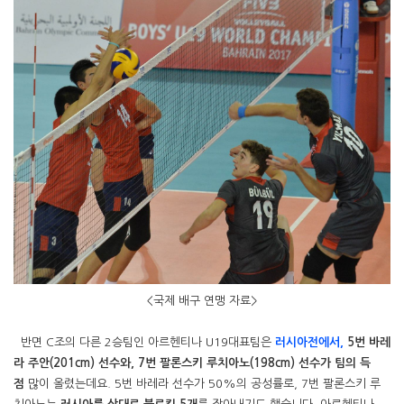
<국제 배구 연맹 자료>
반면 C조의 다른 2승팀인 아르헨티나 U19대표팀은
러시아전에서,
5번 바레
라 주안(201cm) 선수와, 7번 팔론스키 루치아노(198cm) 선수가 팀의 득
점
많이 올렸는데요. 5번 바레라 선수가 50%의 공성률로, 7번 팔론스키 루