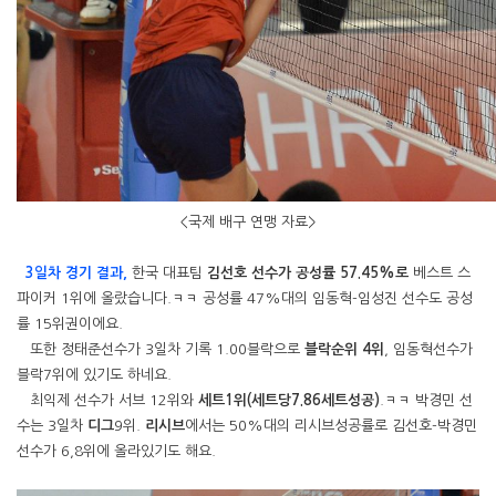
<국제 배구 연맹 자료>
3일차 경기 결과,
한국 대표팀
김선호 선수가 공성률 57.45%로
베스트 스
파이커 1위에 올랐습니다.ㅋㅋ 공성률 47%대의 임동혁-임성진 선수도 공성
률 15위권이에요.
또한 정태준선수가 3일차 기록 1.00블락으로
블락순위 4위
, 임동혁선수가
블락7위에 있기도 하네요.
최익제 선수가 서브 12위와
세트1위(세트당7.86세트성공)
.ㅋㅋ 박경민 선
수는 3일차
디그
9위.
리시브
에서는 50%대의 리시브성공률로 김선호-박경민
선수가 6,8위에 올라있기도 해요.