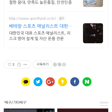
절한 응대, 만족도 높은품질, 안전인증
http://www.sportfund.co.kr/
광고
베테랑 스포츠 애널리스트 대한민
국 1순위 전력 분석가
대한민국 대표 스포츠 애널리스트, 리
스크 방어 설계 및 자산 운용 전문
2
구독하기
'배구/기타배구'
more