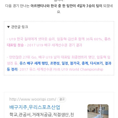
다음 경기 만나는
아르헨티나와 한국 중 한 팀만이 4일차 3승의 팀이
되겠네
요.
▼ 관련글 링크
- U19 한국 칠레에게 셧아웃 승리, 임동혁-김선호 함께 36득 60%,
유스
대표팀 첫승
- 2017 U19 배구 세계선수권 경기 결과
- 만만찮은 27위 Go, 배구 U19 남자 대표팀 최종엔트리 명단, 임동혁 임
성진 등,
유스 배구 세계 랭킹, 조편성, 일정, 참가국, 중계, 다시보기, 결과
등 정리
- 2017 유스 세계선수권 FIVB U19 World Championship
http://www.woorispi.com/
광고
배구지주,우리스포츠산업
학교,관공서,거래처공급,직접생산,친