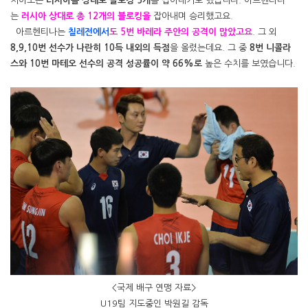
치아노는
러시아를 상대로 블로킹 5개
를 잡아내기도 했습니다. 아르헨티나
는
러시아 상대로 총 12개의 블로킹을
잡아내며 승리했고요.
아르헨티나는
칠레전에서
도 5번 바레라 주안의 공격이 많았고요
. 그 외
8,9,10번 선수가 나란히 10득 내외의 득점
을 올렸는데요. 그 중
8번 니콜라
스와 10번 마테오 선수의 공격 성공률이 약 66%로
높은 수치를 보였습니다.
<국제 배구 연맹 자료>
U19팀 지도중인 박원길 감독