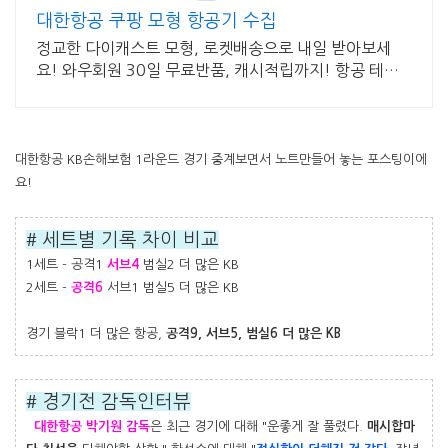
대한항공 쿠팡 모형 항공기 수집
정교한 다이캐스트 모형, 로켓배송으로 내일 받아보세
요! 와우회원 30일 무료반품, 캐시적립까지! 항공 테마
상품 쿠팡에서!
대한항공 KB손해보험 1라운드 경기 중계보면서 노트만들어 놓는 포스팅이에
요!
# 세트별 기록 차이 비교
1세트 - 공격1
서브4
범실2 더 많은 KB
2세트 -
공격6
서브1 범실5 더 많은 KB
경기 블락1 더 많은 항공,
공격9, 서브5, 범실6 더 많은 KB
# 경기전 감독인터뷰
대한항공 박기원 감독
은 최근 경기에 대해 "운좋게 잘 풀렸다.
매시합마