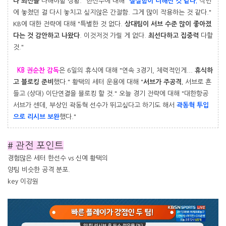
다 최선을
다해야할 상황." 한선수에 대해 "
절실함이 더해진 것 같다.
작년
에 놓쳤던 걸 다시 놓치고 싶지않은 간절함. 그게 많이 작용하는 것 같다."
KB에 대한 전략에 대해 "특별한 것 없다.
상대팀이 서브 수준 많이 좋아졌
다는 것 감안하고 나왔다
. 이것저것 가릴 게 없다.
최선다하고 집중력
다할
것."
KB 권순찬 감독
은 6일의 휴식에 대해 "연속 3경기, 체력적인게...
휴식하
고 블로킹 준비
했다." 황택의 세터 운용에 대해 "
서브가 주공격.
서브로 흔
들고 (상대) 이단연결을 블로킹 할 것." 오늘 경기 전략에 대해 "대한항공
서브가 센데, 부상인 곽동혁 선수가 뛰고싶다고 하기도 해서
곽동혁 투입
으로 리시브 보완
했다."
# 관전 포인트
경험많은 세터 한선수 vs 신예 황택의
양팀 비슷한 공격 분포.
key 이강원