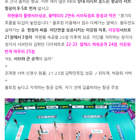
로 간극 좁히는 항공. 서브 에러 많은 KB와
상대 리시브 흔드는 항공의 서브
.
항공이 8-5로 먼저
앞서고.
하현용의 플랫서브성공, 황택의의 2연속 서브득점로 동점과 역전
. "경기의
흐름을 뒤집어 놓았습니다." 블로킹 이용해서 점수 더해가는 알렉스. 황두연도
살려가는 중.
한점차 싸움
.
이단연결 성공시키는 이강원 이후,
이강원
서브로
21점에서 3점차
. 하현용 속공을 20점 이후에 성공. 이단볼 처리하는 정지석.
정지석 서브턴의 김학민 다이렉트로
22-23. 알렉스 파워공격 24점. 이강원
반격 마무리 25점.
"KB,
서브와 큰 공격
의 승리"
+
조재영 서버 신영수 원블, 21-23점 김학민투입 성공. / 최익제, 박광희 서버
+
블로킹 늦다고 지적하는 항공 감독, 자기 것에 집중하라는 항공 주장.