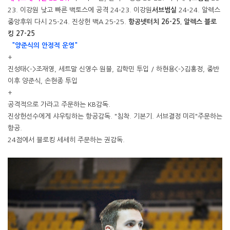
23. 이강원 낮고 빠른 백토스에 공격 24-23. 이강원
서브범실
24-24. 알렉스
중앙후위 다시 25-24. 진상헌 백A 25-25.
항공넷터치 26-25. 알렉스 블로
킹 27-25
"양준식의 안정적 운영"
+
진성태<->조재영, 세트말 신영수 원블, 김학민 투입 / 하현용<->김홍정, 중반
이후 양준식, 손현종 투입
+
공격적으로 가라고 주문하는 KB감독.
진상헌선수에게 샤우팅하는 항공감독. "침착. 기본기. 서브결정 미리"주문하는
항공.
24점에서 블로킹 세세히 주문하는 권감독.