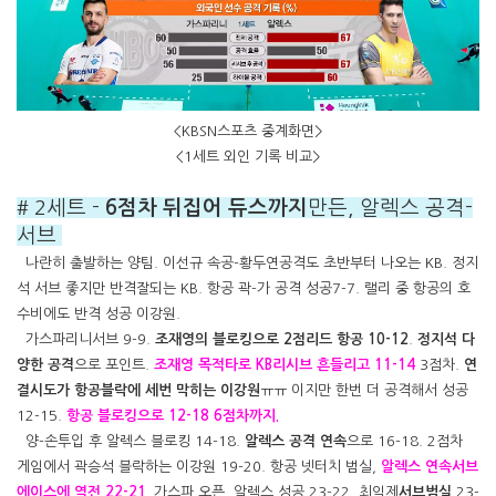
<KBSN스포츠 중계화면>
<1세트 외인 기록 비교>
# 2세트 -
6점차 뒤집어 듀스까지
만든, 알렉스 공격-
서브
나란히 출발하는 양팀. 이선규 속공-황두연공격도 초반부터 나오는 KB. 정지
석 서브 좋지만 반격잘되는 KB. 항공 곽-가 공격 성공7-7. 랠리 중 항공의 호
수비에도 반격 성공 이강원.
가스파리니서브 9-9.
조재영의 블로킹으로 2점리드 항공 10-12
.
정지석 다
양한 공격
으로 포인트.
조재영 목적타로 KB리시브 흔들리고 11-14
3점차.
연
결시도가 항공블락에 세번 막히는 이강원
ㅠㅠ 이지만 한번 더 공격해서 성공
12-15.
항공 블로킹으로 12-18 6점차까지.
양-손투입 후 알렉스 블로킹 14-18.
알렉스 공격 연속
으로 16-18. 2점차
게임에서 곽승석 블락하는 이강원 19-20. 항공 넷터치 범실,
알렉스 연속서브
에이스에 역전
22
-21.
가스파 오픈, 알렉스 성공 23-22. 최익제
서브범실
23-