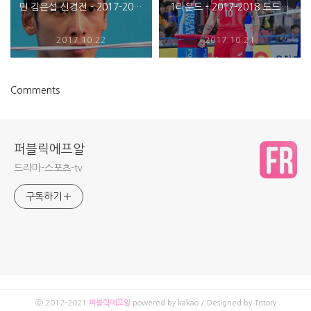
민 김은섭 신경전 - 2017-2018
1라운드 - 2017-2018 도드람
도드람 V리그
V리그
2017.10.22
2017.10.21
Comments
퍼블릭에프알
드라마-스포츠-tv
구독하기
ⓒ 2012-2021
퍼블릭에프알
powered by kakao / Designed by Tistory