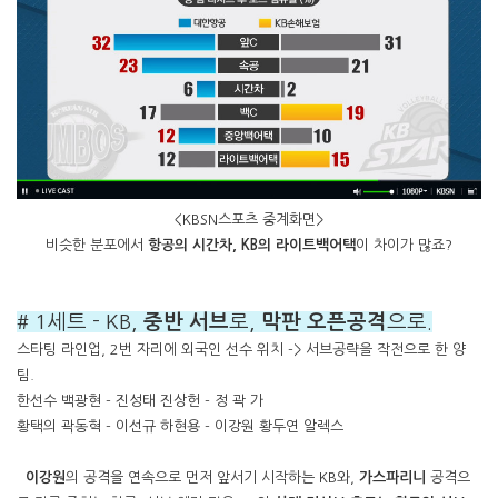
<KBSN스포츠 중계화면>
비슷한 분포에서
항공의 시간차,
KB의 라이트백어택
이 차이가 많죠?
# 1세트 - KB,
중반 서브
로,
막판 오픈공격
으로.
스타팅 라인업, 2번 자리에 외국인 선수 위치 -> 서브공략을 작전으로 한 양
팀.
한선수 백광현 - 진성태 진상헌 - 정 곽 가
황택의 곽동혁 - 이선규 하현용 - 이강원 황두연 알렉스
이강원
의 공격을 연속으로 먼저 앞서기 시작하는 KB와,
가스파리니
공격으