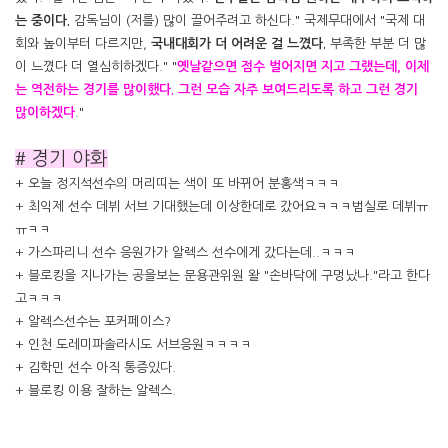
는 중이다.
감독님이 (저를) 많이 끌어주려고 하신다." 국제무대에서 "국제 대
회와 높이부터 다르지만,
국내대회가 더 어려운 걸 느꼈다.
부족한 부분 더 많
이 느꼈다 더 열심히하겠다." "
옛날같으면 점수 벌어지면 지고 그랬는데, 이제
는 역전하는 경기를 많이했다. 그런 모습 자주 보여드리도록 하고 그런 경기
많이하겠다
."
# 경기 야화
+ 오늘 정지석선수의 머리띠는 색이 또 바뀌어 분홍색ㅋㅋㅋ
+ 최익제 선수 데뷔 서브 기대했는데 이상한데로 갔어요ㅋㅋㅋ범실로 데뷔ㅠ
ㅠㅋㅋ
+ 가스파리니 선수 응원가가 알렉스 선수에게 갔다는데..ㅋㅋㅋ
+ 블로킹을 지나가는 공을보는 문용관위원 왈 "손바닥에 구멍났나."라고 한다
고ㅋㅋㅋ
+ 알렉스선수는 포커페이스?
+ 인천 도레미파솔라시도 서브응원ㅋㅋㅋㅋ
+ 김학민 선수 아직 통증있다.
+ 블로킹 이용 잘하는 알렉스.