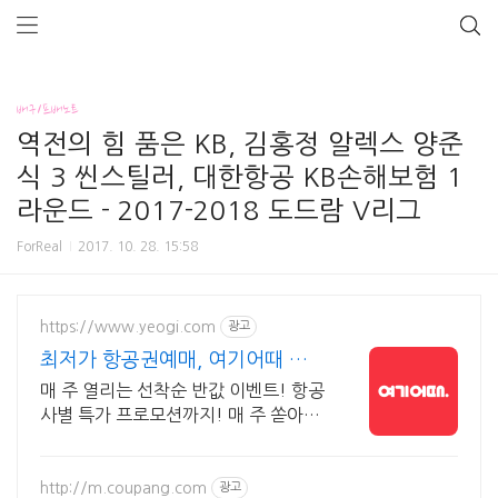
배구/프배노트
역전의 힘 품은 KB, 김홍정 알렉스 양준
식 3 씬스틸러, 대한항공 KB손해보험 1
라운드 - 2017-2018 도드람 V리그
ForReal
2017. 10. 28. 15:58
https://www.yeogi.com
광고
최저가 항공권예매, 여기어때 항
공+숙소 묶음 할인 혜택
매 주 열리는 선착순 반값 이벤트! 항공
사별 특가 프로모션까지! 매 주 쏟아지
는 다양한 혜택! 앱으로 알림 받고 똑똑
하게 항공권 예매하기
http://m.coupang.com
광고