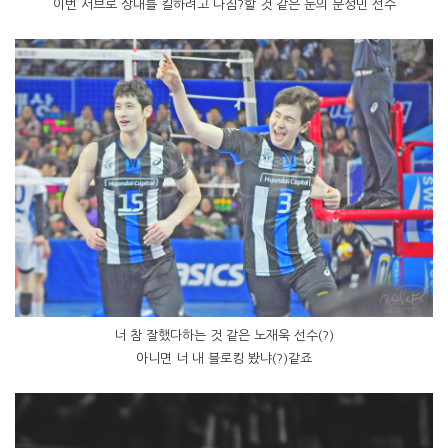
이번 서브로 상대를 킬하려고 다짐?할 것 같은 눈의 문성민 선수
너 참 잘했다하는 것 같은 노재욱 선수(?)
아니면 너 내 블로킹 봤냐(?)같죠