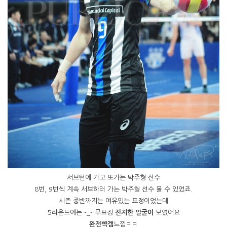
서브턴에 가고 또가는 박주형 선수
8번, 9번씩 계속 서브하러 가는 박주형 선수 볼 수 있었죠.
시즌 중반까지는 여유있는 표정이었는데
5라운드에는 -_- 무표정
진지한 얼굴이
보였어요
완전빡겜
느낌ㅋㅋ