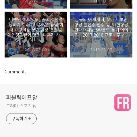
2018.03.09
2018.03.05
디펜딩 챔프 맞닥, 중국 김연경
궁극의 아재케미, 분배미 보인
상하이 브라이트 MVP, 중국 여
항공 한선수 선수 등, 대한항공
자 배구 4강 경기 일정, 2월 중
현대캐피탈 5라운드 경기 이야
계? 경기결과 정리, 나혼자 산다
기 - 2017 2018 프로배구 v리
배구선수 김연경
그
2018.02.09
2018.02.07
Comments
퍼블릭에프알
드라마-스포츠-tv
구독하기