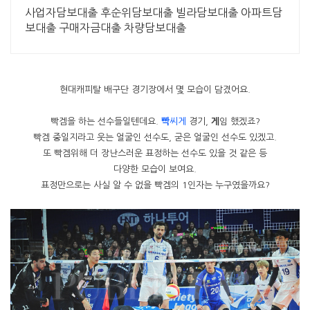
사업자담보대출 후순위담보대출 빌라담보대출 아파트담
보대출 구매자금대출 차량담보대출
현대캐피탈 배구단 경기장에서 몇 모습이 담겼어요.
빡겜을 하는 선수들일텐데요.
빡
씨게
경기,
게
임 했겠죠?
빡겜 중일지라고 웃는 얼굴인 선수도, 굳은 얼굴인 선수도 있겠고.
또 빡겜위해 더 장난스러운 표정하는 선수도 있을 것 같은 등
다양한 모습이 보여요.
표정만으로는 사실 알 수 없을 빡겜의 1인자는 누구였을까요?