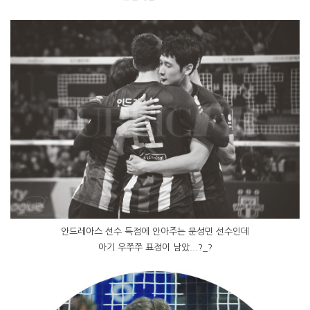
안드레아스 선수 득점에 안아주는 문성민 선수인데
아기 우쭈쭈 표정이 남았...?_?