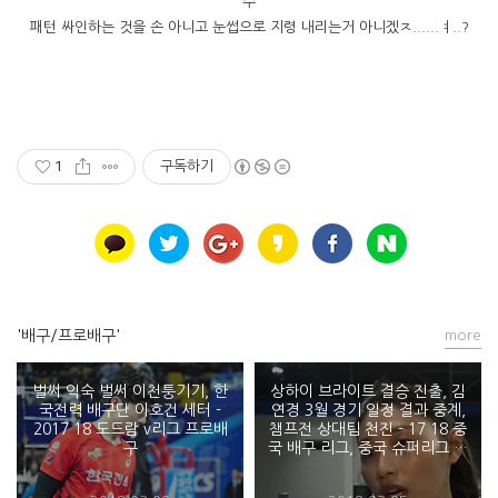
수
패턴 싸인하는 것을 손 아니고 눈썹으로 지령 내리는거 아니겠ㅈ......ㅕ..?
1
구독하기
'배구/프로배구'
more
벌써 익숙 벌써 이천퉁기기, 한
상하이 브라이트 결승 진출, 김
국전력 배구단 이호건 세터 -
연경 3월 경기 일정 결과 중계,
2017 18 도드람 v리그 프로배
챔프전 상대팀 천진 - 17 18 중
구
국 배구 리그, 중국 슈퍼리그 챔
피언 결정전