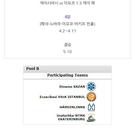
엑자시바시 vs 이모코 1:3 엑자 패
4강
(페네-노바라-이모코-바키프 진출)
4.2~4.11
결승
5.18