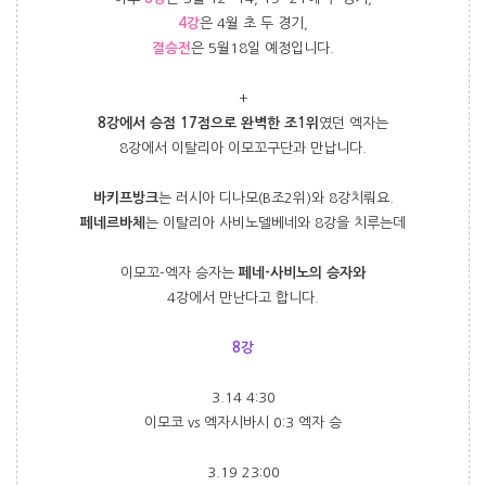
4강
은 4월 초 두 경기,
결승전
은 5월18일 예정입니다.
+
8강에서 승점 17점으로 완벽한 조1위
였던 엑자는
8강에서 이탈리아 이모꼬구단과 만납니다.
바키프방크
는 러시아 디나모(B조2위)와 8강치뤄요.
페네르바체
는 이탈리아 사비노델베네와 8강을 치루는데
이모꼬-엑자 승자는
페네-사비노의 승자와
4강에서 만난다고 합니다.
8강
3.14 4:30
이모코 vs 엑자시바시 0:3 엑자 승
3.19 23:00