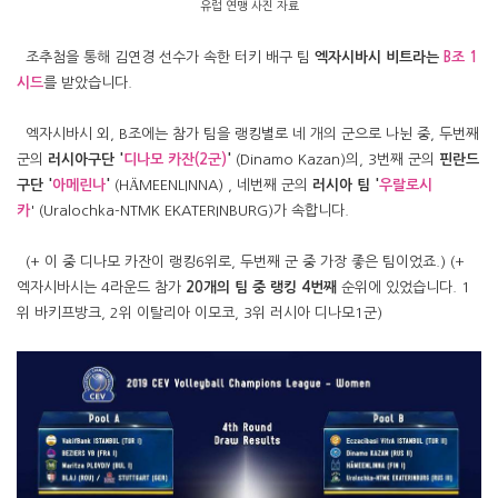
유럽 연맹 사진 자료
조추첨을 통해 김연경 선수가 속한 터키 배구 팀
엑자시바시 비트라는
B조 1
시드
를 받았습니다.
엑자시바시 외, B조에는 참가 팀을 랭킹별로 네 개의 군으로 나뉜 중, 두번째
군의
러시아구단 '
디나모 카잔(2군)
'
(
Dinamo Kazan)
의, 3번째 군의
핀란드
구단 '
아메린나
'
(HÄMEENLINNA)
, 네번째 군의
러시아 팀 '
우랄로시
카
'
(Uralochka-NTMK EKATERINBURG)
가 속합니다.
(+ 이 중 디나모 카잔이 랭킹6위로, 두번째 군 중 가장 좋은 팀이었죠.) (+
엑자시바시는 4라운드 참가
20개의 팀 중 랭킹 4번째
순위에 있었습니다. 1
위 바키프방크, 2위 이탈리아 이모코, 3위 러시아 디나모1군)