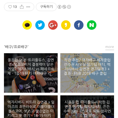
13
구독하기
'배구/프로배구'
more
쫄깃한 96분-트리플듀스, 김연
직관 추천? 여자배구 세계클럽
경x보스코비치 결정력이 닫은
선수권 샤오싱 참가팀 어디, 엑
게임? 엑자시바시 vs 페네르바
자시바시 김연경 경기일정3 +
체 - 18-19 터키 여자배구 리그
결과 - FIVB 2018 배구 클럽 월
엑자시바시비트라 4차전
드챔피언십
2018.11.14
2018.11.11
엑자시바시 비트라 김연경 x 일
시즌을 컵 타이틀로 시작한 김
마즈의 초반러쉬로 더블더블더
연경 터키팀 엑자시바시, 든든
블스코어, 보스코-랄슨없는 터
수비 Kim - 스포르 토토 챔피언
키리그 첫 경기 - 18-19 터키배
스 컵 우승