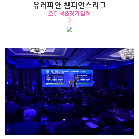
유러피안
챔피언스
리그
조편성&
경기일정
?