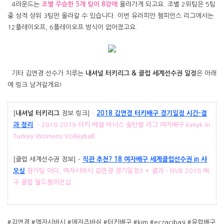
4라운드는
조별 우승한 5개 팀이 8강에
올라가게 되고요. 조별 2위팀은 5팀
중 성적 상위 3팀만 올라갈 수 있습니다. 이번 유러피안 챔피언스 리그에서는
12플레이오프, 6플레이오프 방식이 없어졌고요.
기타 김연경 선수가 치루는
내셔널 터키리그 & 클럽 세계선수권 일정
은 아래
에 링크 남겨갈게요!
[
내셔널 터키리그
정보 링크]
-
2018 김연경 터키배구 경기일정 시간-결
과 정리
, - 2018-2019 터키 베셀 비너스 술탄랄 리그 여자배구 kimyk in
Turkey Womens Volleyball
[클럽 세계선수권 정보] -
직관 추천? 18 여자배구 세계클럽선수권 in 샤
오싱
참가팀 어디, 엑자시바시 김연경 경기일정3 + 결과 - FIVB 2018 배
구 클럽 월드챔피언십
#김연경 #엑자시바시 #에자즈바쉬 #터키배구 #kim #eczacibasi #유럽배구