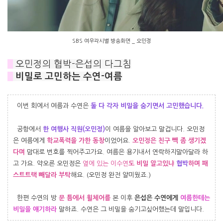
SBS 여우각시별 방송화면 _ 오민정
#
오민정의 협박-은섭의 다그침
#
비밀로 고민하는 수연-여름
이번 회에서 여름과 수연은
둘 다 각자 비밀을 숨기면서 고민했습니다.
공항에서
한 여행사 직원(오민정)
이 여름을 알아보고 말겁니다. 오민정
은 여름에게
학교폭력을 가한 동창
이었어요.
오민정은 친구 빽 좀 생기겠
다며
맘대로 번호를 찍어주고가요. 여름은 용기내서 연락하지말아달라 하
고 가요. 약오른 오민정은
옆에 있는 이수연
도 비밀 알고있냐
협박
하며 패
스트트랙 빼달라 부탁
해요. (오민정 완전 얄미웠죠.)
한편 수연의 방
문 틈
에서 휠체어
를
본 이후
은섭은 수연에게
여름한테는
비밀을 얘기하라
말하죠. 수연은 그 비밀을 숨기고싶어했는데 말입니다.