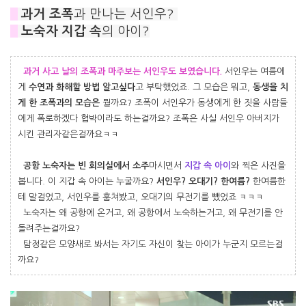
#
과거 조폭
과 만나는 서인우?
#
노숙자 지갑 속
의 아이?
과거 사고 날의 조폭과 마주보는 서인우도 보였습니다.
서인우는 여름에
게
수연과 화해할 방법 알고싶다
고 부탁했었죠. 그 모습은 뭐고,
동생을 치
게 한 조폭과의 모습은
뭘까요? 조폭이 서인우가 동생에게 한 짓을 사람들
에게 폭로하겠다 협박이라도 하는걸까요? 조폭은 사실 서인우 아버지가
시킨 관리자같은걸까요ㅋㅋ
공항 노숙자는 빈 회의실에서 소주
마시면서
지갑 속 아이
와 찍은 사진을
봅니다. 이 지갑 속 아이는 누굴까요?
서인우? 오대기? 한여름?
한여름한
테 말걸었고, 서인우를 훔쳐봤고, 오대기의 무전기를 뺐었죠 ㅋㅋㅋ
노숙자는 왜 공항에 온거고, 왜 공항에서 노숙하는거고, 왜 무전기를 안
돌려주는걸까요?
탐정같은 모양새로 봐서는 자기도 자신이 찾는 아이가 누군지 모르는걸
까요?