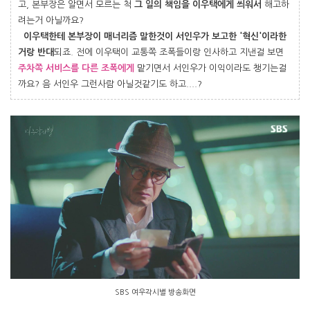
고, 본부장은 알면서 모르는 척
그 일의 책임을 이우택에게 씌워서
해고하
려는거 아닐까요?
이우택한테 본부장이 매너리즘 말한것이 서인우가 보고한 '혁신'이라한
거랑 반대
되죠. 전에 이우택이 교통쪽 조폭들이랑 인사하고 지낸걸 보면
주
차쪽 서비스를 다른 조폭에게
맡기면서 서인우가 이익이라도 챙기는걸
까요? 음 서인우 그런사람 아닐것같기도 하고....?
SBS 여우각시별 방송화면