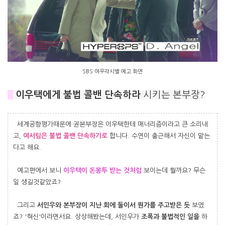
SBS 여우각시별 예고 화면
#
이우택에게 불법 콜밴 단속하라
시키는 본부장?
세계공항평가때문에 권본부장은 이우택한테 매너리즘이라고 큰 소리내
고,
여서팀은
불법 콜밴 단속하기로
합니다. 수연이 출근해서 자신이 맡는
다고 해요.
예고편에서 보니
이우택이 돈봉투
받는 것처럼
보이는데 뭘까요? 무슨
일 생길것같았죠?
그리고
서인우와 본부장이 지난 회에 둘이서 뭔가를 주고받은 듯
보였
죠? '혁신'이라면서요. 상상해봤는데, 서인우가
조폭과 불법적인 일을
하