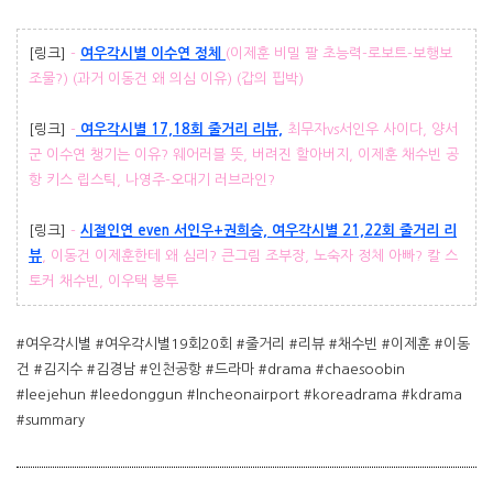
[링크]
-
여우각시별 이수연 정체
(이제훈 비밀 팔 초능력-로보트-보행보
조물?) (과거 이동건 왜 의심 이유) (갑의 핍박)
[링크]
-
여우각시별 17,18회 줄거리 리뷰,
최무자vs서인우 사이다, 양서
군 이수연 챙기는 이유? 웨어러블 뜻, 버려진 할아버지, 이제훈 채수빈 공
항 키스 립스틱, 나영주-오대기 러브라인?
[링크]
-
시절인연 even 서인우+권희승, 여우각시별 21,22회 줄거리 리
뷰
, 이동건 이제훈한테 왜 심리? 큰그림 조부장, 노숙자 정체 아빠? 칼 스
토커 채수빈, 이우택 봉투
#여우각시별 #여우각시별19회20회 #줄거리 #리뷰 #채수빈 #이제훈 #이동
건 #김지수 #김경남 #인천공항 #드라마 #drama #chaesoobin
#leejehun #leedonggun #lncheonairport #koreadrama #kdrama
#summary