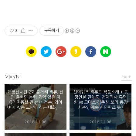
3
구독하기
'기타/tv'
more
계룡선녀전 2회 줄거리 리뷰, 선
신의퀴즈 리부트 작품소개 + 등
인 윤현민 능력-기억 잃은 이
장인물 관계도, 천재의사 류덕
유? 미용실 간 선녀-점순, 와이
환 vs 코다스 김준한-보라 등장
파이찾는 고양이 김금 대화, 정
시즌5, 제목 신의퀴즈 뜻?
이현 악몽 납치? 오오티디ootd
뜻? 촬영지? 안영미 또
2018.11.06
2018.11.06