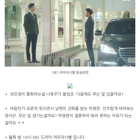
SBS 여우각시별 방송화면
+ 오민정이 통화하는걸 나영주가 들었죠. 다음에도 무슨 일 있을까요?
+ 바람핀거 모른척 웃으면서 남편의 전화를 받는 허영란. 안쓰럽게 바라보는
양서군. 무슨 일 생기는걸까요? 허영란이 결혼하라 뭐라 못하는 이유가 되는
걸까요 ㅋㅋ
+ 월화 밤 10시 SBS 드라마 여우각시별 입니다.