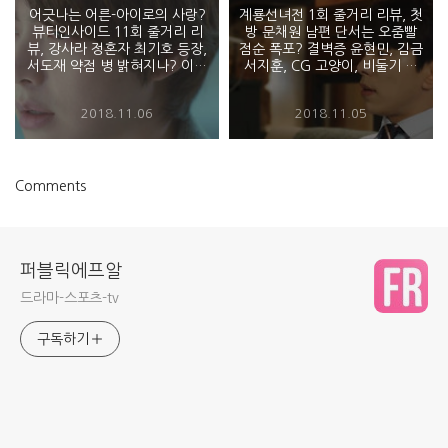
어긋나는 어른-아이로의 사랑?
계룡선녀전 1회 줄거리 리뷰, 첫
뷰티인사이드 11회 줄거리 리
방 문채원 남편 단서는 오줌빨
뷰, 강사라 정혼자 최기호 등장,
점순 폭포? 결벽증 윤현민, 김금
서도재 약점 병 밝혀지나? 이다
서지훈, CG 고양이, 비둘기 이
희 안재현 메리골드 다른 꽃말?
불, 신선3인방-안영미 코믹연
일보다 중요한 순간, 류화영 미
기, 몰카 누구? 등장인물
2018.11.06
2018.11.05
행
Comments
퍼블릭에프알
드라마-스포츠-tv
구독하기