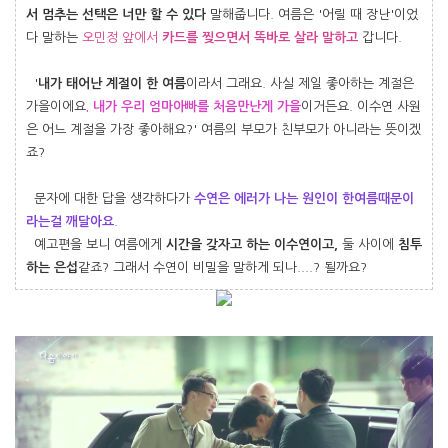
서 멈추는 선택은 너만 할 수 있다
말해줍니다. 여름은 '어릴 때 장난'이었
다 말하는
오민정 앞에서
카드를 찢으면서 똑바로 살라 말하고
갑니다.
'
내가 태어난 계절이 한 여름
이라서 그래요. 사실 제일 좋아하는 계절은
가을이에요
. 내가 우리 엄마아빠를 처음만난게 가을
이거든요. 이수연 사원
은 어느 계절을 가장 좋아해요?' 여름의 부모가 친부모가 아니라는 뜻이겠
죠?
문자에 대한 답을 생각하다가
수연은 에러가 나는 원인이 한여름때문이
라는걸 깨달아요
.
예고편을 보니 여름에게
시간을 갖자고 하는 이수연이고,
둘 사이에
침투
하는 은섭
같죠? 그래서 수연이 비밀을 말하게 되나....? 될까요?