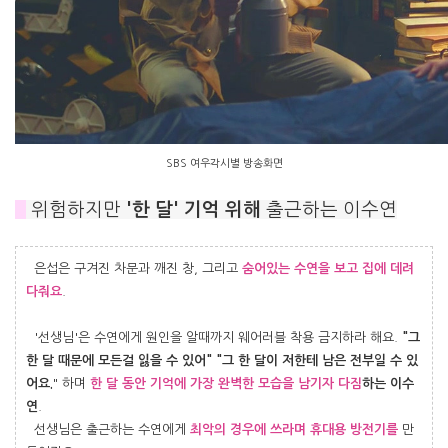
SBS 여우각시별 방송화면
#
위험하지만
'
한 달' 기억 위해
출근하는 이수연
은섭은 구겨진 차문과 깨진 창, 그리고
숨어있는 수연을 보고 집에 데려
다줘요
.
'선생님'은 수연에게 원인을 알때까지 웨어러블 착용 금지하라 해요.
"그
한 달 때문에 모든걸 잃을 수 있어" "그 한 달이 저한테 남은 전부일 수 있
어요.
" 하며
한 달 동안 기억에 가장 완벽한 모습을 남기자 다짐
하는 이수
연
.
선생님은 출근하는 수연에게
최악의 경우에 쓰라며 휴대용 방전기를
만