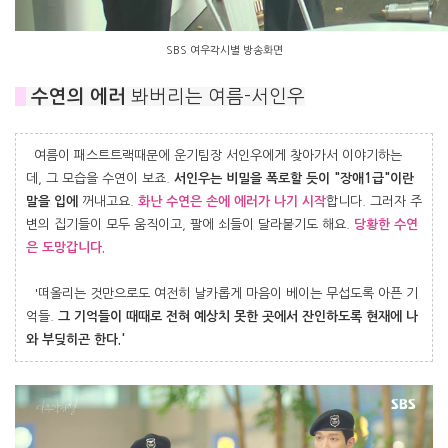
SBS 여우각시별 방송화면
#
수연의 에러
봐버리는 여름-서인우
여름이 패스트트랙때문에 운기팀장 서인우에게 찾아가서 이야기하는
데, 그 모습을 수연이 보죠.
서인우는 비밀을 폭로할 듯이 "장애1급"이란
말을 입에
꺼내고요.
화난 수연은 손에 에러가 나기 시작
합니다. 그러자 주
변의 집기들이 모두 움직이고, 팔에 쇠들이 달라붙기도 해요.
당황한 수연
은 도망갑니다.
'떠올리는 것만으로도 여전히 날카롭게 마음이 베이는 무섭도록 아픈 기
억들.
그 기억들이 때때로 전혀 예상치 못한 곳에서 잔인하도록 현재에 나
와 부딪히곤 한다.'