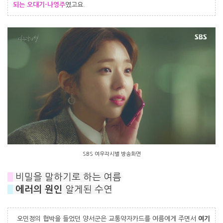
되는 오대기-나영주
였고요.
SBS 여우각시별 방송화면
#
비밀을 말하기로 하는 여름
#
에러의 원인
알게된 수연
오민정의 협박을 들었던 양서군은 교통약자카드를 여름에게 주면서
여기