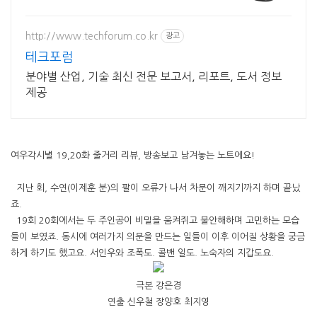
떨림방지 800만화소 스마트 안경 10
시간 최강방수 바디캠까지
http://www.techforum.co.kr
광고
테크포럼
분야별 산업, 기술 최신 전문 보고서, 리포트, 도서 정보
제공
여우각시별 19,20화 줄거리 리뷰, 방송보고 남겨놓는 노트에요!
지난 회, 수연(이제훈 분)의 팔이 오류가 나서 차문이 깨지기까지 하며 끝났
죠.
19회 20회에서는 두 주인공이 비밀을 움켜쥐고 불안해하며 고민하는 모습
들이 보였죠. 동시에 여러가지 의문을 만드는 일들이 이후 이어질 상황을 궁금
하게 하기도 했고요. 서인우와 조폭도. 콜밴 일도. 노숙자의 지갑도요.
극본 강은경
연출 신우철 장양호 최지영