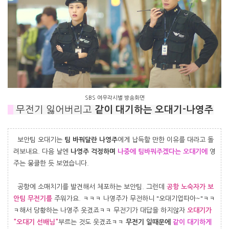
SBS 여우각시별 방송화면
#
무전기 잃어버리고
같이 대기하는 오대기-나영주
보안팀 오대기는
팀 바꿔달란 나영주
에게 납득할 만한 이유를 대라고 돌
려보내요. 다음 날엔
나영주 걱정하며
나중에 팀바꿔주겠다는 오대기에
영
주는 뭉클한 듯 보였습니다.
공항에 소매치기를 발견해서 체포하는 보안팀. 그런데
공항 노숙자가
보
안팀 무전기를
주워가요. ㅋㅋㅋ 나영주가 무전하니 "오대기업따아~"ㅋㅋ
ㅋ해서 당황하는 나영주 웃겼죠ㅋㅋ 무전기가 대답을 하지않자
오대기가
"오대기 선배님"
부르는 것도 웃겼죠ㅋㅋ
무전기 일때문에
같이 대기하게