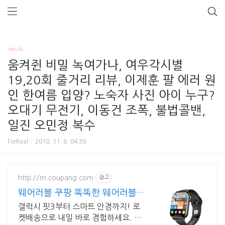
기타/tv
움켜쥔 비밀 녹여가나, 여우각시별
19,20회 줄거리 리뷰, 이제훈 팔 에러 원
인 한여름 입양? 노숙자 사진 아이 누구?
오대기 무전기, 이동건 조폭, 불법콜밴,
일진 오민정 복수
ForReal
2018. 11. 6. 04:39
http://m.coupang.com
광고
웨어러블 쿠팡 똑똑한 웨어러블
기기
갤럭시 핏3부터 스마트 안경까지! 로
켓배송으로 내일 바로 경험하세요. 손