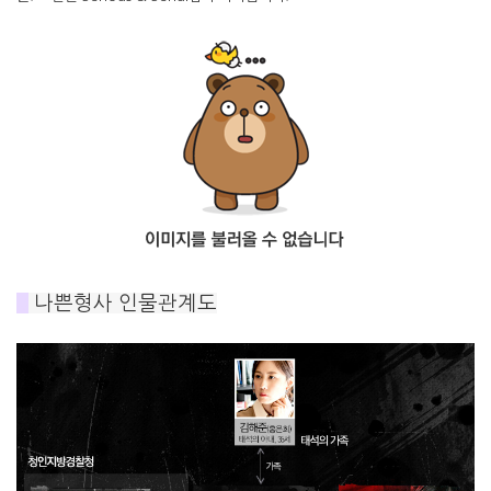
#
나쁜형사 인물관계도