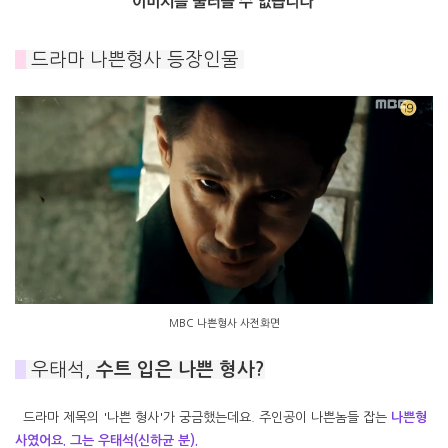
#
드라마 나쁜형사 등장인물
MBC 나쁜형사 사전화면
#
우태석,
수트 입은 나쁜 형사?
드라마 제목의 '나쁜 형사'가 궁금했는데요. 주인공이 나쁜놈들 잡는
나쁜형
사였어요. 그는
우태석(신하균 분).