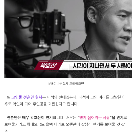
MBC 나쁜형사 프리퀄화면
또
고인물 전
춘만 형사
는 태석의 선배였는데, 태석이 그의 비리를 고발한 이
후로 악연이 되어 주인공을 괴롭힌다고 합니다.
전춘만은 배우 박호산이 연기
합니다. 배우는
"
왠지 싫어지는 사람
"을 연기
로
보여줄거라고 하네요. (또 올백 머리로 오랜만에 잘생긴 연기를 보여줄 것 같
죠.)