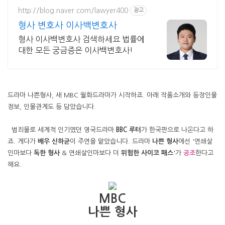
http://blog.naver.com/lawyer400
광고
형사 변호사 이사백변호사
형사 이사백변호사 검색하세요 법률에
대한 모든 궁금증은 이사백변호사!
드라마 나쁜형사, 새 MBC 월화드라마가 시작하죠. 아래 작품소개와 등장인물
정보, 인물관계도 등 담았습니다.
범죄물로 세계적 인기였던 영국드라마
BBC 루터
가 한국판으로 나온다고 하
죠. 게다가
배우 신하균
이 주연을 맡았습니다. 드라마
나쁜 형사
에선 '연쇄살
인마보다
독한 형사
& 연쇄살인마보다 더
위험한 사이코 패스
'가
공조
한다고
해요.
MBC
나쁜 형사