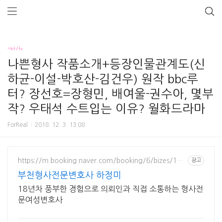
기타/tv
나쁜형사 작품소개+등장인물관계도(신
하균-이설-박호산-김건우) 원작 bbc루
터? 장선호=장형민, 배여울-권수아, 몇부
작? 우태석 수트입는 이유? 월화드라마
ForReal
2018. 12. 3. 13:08
https://m.booking.naver.com/booking/6/bizes/147
광고
504
부천형사전문변호사 하정미
18년차 풍부한 경험으로 의뢰인과 직접 소통하는 형사전
문여성변호사