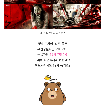
MBC 나쁜형사 사전화면
핏빛 도시에, 피로 물든
주인공들
처럼 보이고요.
공중파의
19세 관람가인
드라마 나쁜형사라 하는데요.
아트웍에서도 19세 풍기죠?