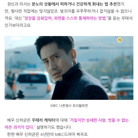
정신과 의사는
분노의 상황에서 피하거나 건강하게 화내는 법 추천
했지
만, 형사란 직업에는 맞지않았죠. 범죄자를 우쭈쭈하거나 잡지않을 수 없으니
까요. 대신
'
정장을 갖춰입어, 외면을 스스로 통제하라는 방법.
'
을 듣는 우태석
인가보더라고요.
MBC 나쁜형사 프리퀄화면
배우 신하균은
우태석 캐릭터
에 대해
'거칠지만 섬세한 사람. 씻을 수 없는
아픈 과거가 있다.'
설명하기도 했습니다.
한편 배우 신하균은 4년만의 MBC드라마 복귀죠.