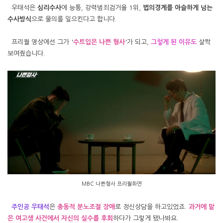
우태석은
심리수사
에 능통, 강력범죄검거율 1위,
법의경계를 아슬하게 넘는
수사방식
으로 물의를 일으킨다고 합니다.
프리퀄 영상에선 그가 '
수트입은 나쁜 형사
'가 되고,
그렇게 된 이유도
살짝
보여줬습니다.
MBC 나쁜형사 프리퀄화면
주인공 우태석
은
충동적 분노조절 장애
로 정신상담을 하고있었죠.
과거에 맡
은
여고생
사건에서 자신의 실수
를 후회
하다가 그렇게 됐나봐요.