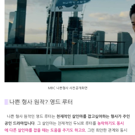
MBC 나쁜형사 사전공개화면
#
나쁜 형사 원작? 영드 루터
나쁜 형사 원작인 영드 루터는
천재적인 살인마를 잡고싶어하는 형사가 주인
공인 드라마입니다
. 그 살인마는 천재적인 두뇌로 루터를
농락하기도 동시
에
다른 살인마를 잡을 때는 도움을 주기도 하고요.
그런 희안한 관계와 동시