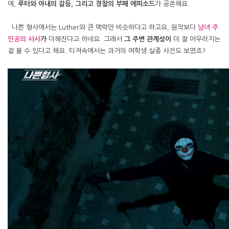
에,
루터와 아내의 갈등, 그리고 경찰의 부패 에피소드
가 공존해요.
나쁜 형사에서는 Luther와 큰 맥락만 비슷하다고 하고요, 원작보다
남녀 주
인공의 서사
가
더해진다고 하네요. 그래서
그 주변 관계성이
더 잘 어우러지는
걸 볼 수 있다고 해요. 티져속에서는 과거의 여학생 실종 사건도 보였죠?