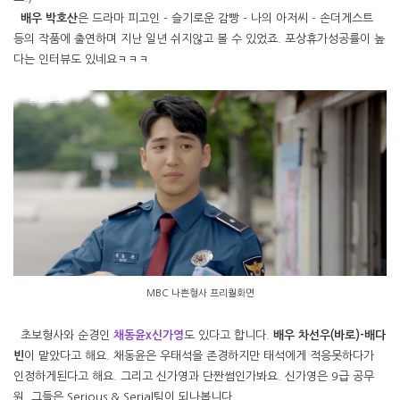
배우 박호산
은 드라마 피고인 - 슬기로운 감빵 - 나의 아저씨 - 손더게스트
등의 작품에 출연하며 지난 일년 쉬지않고 볼 수 있었죠. 포상휴가성공률이 높
다는 인터뷰도 있네요ㅋㅋㅋ
MBC 나쁜형사 프리퀄화면
초보형사와 순경인
채동윤x신가영
도 있다고 합니다.
배우 차선우(바로)-배다
빈
이 맡았다고 해요. 채동윤은 우태석을 존경하지만 태석에게 적응못하다가
인정하게된다고 해요. 그리고 신가영과 단짠썸인가봐요. 신가영은 9급 공무
원. 그들은 Serious & Serial팀이 되나봅니다.