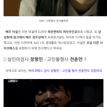
MBC 나쁜형사 프리퀄화면
배우 이설
은 이번 명절에 드라마
옥란면옥의 여자주인공으
로 나왔죠. 또
삼
성화재 광고에서 배우 정우성에
게 프로포즈받는 여자로 TV에서 얼굴 익기도
했고요. 이번 드라마에 300:1의 경쟁률로 캐스팅되었고, 이설은
조금 다른 사
이코패스
를 표현하기 위해 연구했다고 하네요.
#
살인마검사
장형민
- 고인물형사
전춘만
?
악역으로 보이는,
싸이코패스 검사 장형민 - 고인물 형사 전춘만도 있었어요.