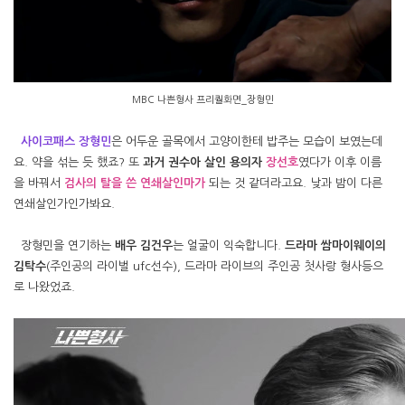
MBC 나쁜형사 프리퀄화면_장형민
사이코패스 장형민
은 어두운 골목에서 고양이한테 밥주는 모습이 보였는데
요. 약을 섞는 듯 했죠? 또
과거 권수아 살인 용의자
장선호
였다가 이후 이름
을 바꿔서
검사의 탈을 쓴 연쇄살인마가
되는 것 같더라고요. 낮과 밤이 다른
연쇄살인가인가봐요.
장형민을 연기하는
배우 김건우
는 얼굴이 익숙합니다.
드라마 쌈마이웨이의
김탁수
(주인공의 라이벌 ufc선수), 드라마 라이브의 주인공 첫사랑 형사등으
로 나왔었죠.