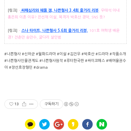
[링크]
-
싸패심리와 꿰뚫 잼, 나쁜형사 3,4회 줄거리 리뷰
, 우태석 아내
홍은희 이혼 이유? 은선재 이설, 목격자 박호산 경악, SNS 뜻?
[링크]
-
스나 타이트, 나쁜형사 5,6회 줄거리 리뷰,
101호 여학생 배윤
경? 전춘만 송만수, 굴다리 살인범
#나쁜형사 #신하균 #월화드라마 #이설 #김건우 #박호산 #드라마 #작품소개
#나쁜형사인물관계도 #나쁜형사원작 #루터한국판 #싸이코패스 #배여울권수
아 #장선호장형민 #drama
13
구독하기