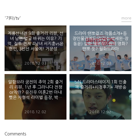
'기타/tv'
more
계룡선녀전 9회 줄거리 리뷰, 선
드라마 땐뽀걸즈 작품소개+등
녀 남편 얼굴 바뀌는 이유? 기
장인물관계도(김갑수-박세완-장
억, 질투 견제 4남녀 서지훈vs윤
동윤) 실화 몇부작? 원작 영화?
현민, 3신선 서울에! 거문성 영
땐뽀 뜻? 월화드라마
혼-사슴 과거 목격? 이함숙 코
믹, 방패신선단 페이크러브
2018.12.03
2018.12.03
알함브라 궁전의 추억 2회 줄거
tvN 드라마스테이지 1회 인출
리 리뷰, 1년 후 그라나다 전쟁
책 줄거리+시청후기+ 재방송
or착란? 유진우 이혼2번 아내
뺐은 차형석 라이벌 등장, 박신
혜 남사친 상범, 현빈 차 시계 렉
서스?
2018.12.02
2018.12.02
Comments