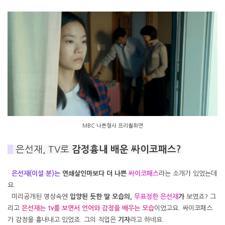
MBC 나쁜형사 프리퀄화면
#
은선재, TV로
감정흉내 배운 싸이코패스?
은선재(이설 분)는
연쇄살인마보다 더 나쁜
싸이코패스
라는 소개가 있었는데
요.
미리공개된 영상속엔
입양된 듯한 딸 모습의,
무표정한
은선재
가
보였죠? 그
리고
은선재는
tv를 보면서 언어와 감정을 배우는 모습
이었고요. 싸이코패스
가 감정을 흉내내고 있었죠. 그의 직업은
기자
라고 하네요.