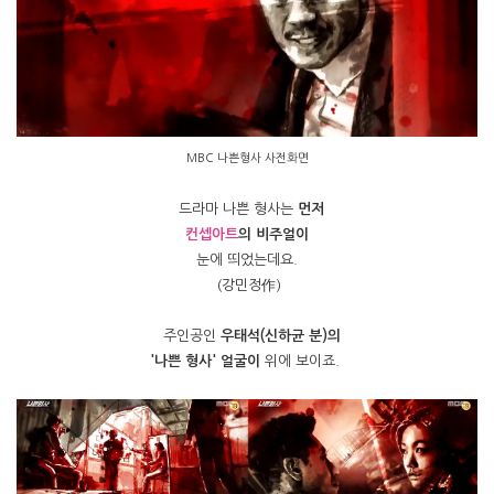
MBC 나쁜형사 사전화면
드라마 나쁜 형사는
먼저
컨셉아트
의 비주얼이
눈에 띄었는데요.
(강민정作)
주인공인
우태석(신하균 분)의
'나쁜 형사' 얼굴이
위에 보이죠.