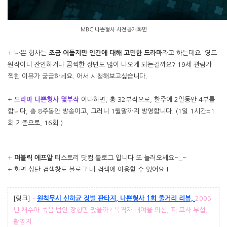
MBC 나쁜형사 사전공개화면
+ 나쁜 형사는
조금 어둡지만 인간에 대해 고민한 드라마
라고 하는데요. 영드
원작이니 잔인하거나 끔찍한 장면도 많이 나오게 되는걸까요? 19세 관람가
찍힌 이유가 궁금하네요. 어서 시청해보고싶습니다.
+
드라마 나쁜형사 몇부작
이냐하면, 총 32부작으로, 한주에 2일동안 4부를
합니다, 총 8주동안 방송이고, 그러니 1월말까지 방영합니다. (1일 1시간=1
회 기준으로, 16회.)
+
퍼블릭 에프알
티스토리 닷컴 블로그 입니다 또 놀러오세요~_~
+ 화면 상단 검색창도 블로그 내 검색에 이용할 수 있어요 !
[링크]
-
원칙무시 신하균 징벌 판타지, 나쁜형사 1회 줄거리 리뷰,
2005
년 채수아 죽음 범인 장형민 맞을까? 목격자 배여울 의심, 피 묘사 무섭,
촬영지