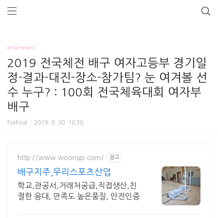
배구/기타배구
2019 전국체전 배구 여자고등부 경기일
정-결과-대진-장소-참가팀? 눈 여겨볼 선
수 누구? : 100회 전국체육대회 여자부
배구
ForReal
2019. 9. 30. 16:30
http://www.woorispi.com/
광고
배구지주,우리스포츠산업
학교,관공서,거래처공급,직접생산,친
절한 응대, 만족도 높은품질, 안전인증