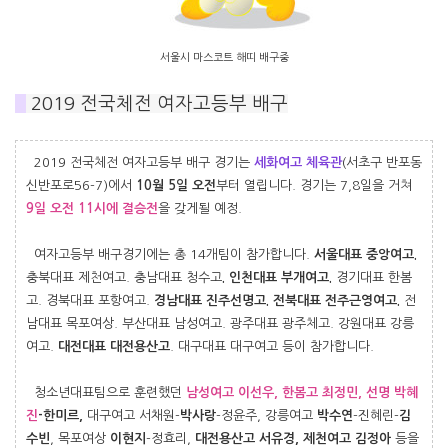
서울시 마스코트 해띠 배구중
#
2019 전국체전
여자고등부 배구
2019 전국체전 여자고등부 배구 경기는
세화여고 체육관
(서초구 반포동
신반포로56-7)에서
10월 5일 오전
부터 열립니다. 경기는 7,8일을 거쳐
9일 오전 11시에 결승전
을 갖게될 예정.
여자고등부 배구경기에는 총 14개팀이 참가합니다.
서울대표 중앙여고.
충북대표 제천여고. 충남대표 청수고
. 인천대표 부개여고.
경기대표 한봄
고. 경북대표 포항여고.
경남대표 진주선명고. 전북대표 전주근영여고.
전
남대표 목포여상. 부산대표 남성여고. 광주대표 광주체고. 강원대표 강릉
여고.
대전대표 대전용산고
. 대구대표 대구여고 등이 참가합니다.
청소년대표팀으로 훈련했던
남성여고 이선우,
한봄고 최정민,
선명 박혜
진
-한미르,
대구여고 서채원-
박사랑
-정윤주, 강릉여고
박수연
-진혜린-
김
수빈
, 목포여상
이현지
-정효리,
대전용산고 서유경, 제천여고 김정아
등을