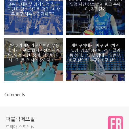
고등부, 대학부 경기 일정-결과-
일정 시간 장소 중계 링크 온에
대진표-장소-참가팀 정리! + 상
어, 경기결과
무 배구 허수봉-김재휘도? :
2019 전국체육대회
2019.09.30
2018.04.06
2연 2위 제닛카잔 이번엔 우승
제천구석에서, 배구 전국체전
할까? 배구 클럽 세계선수권 개
일정, 장소, 참가팀, 경기 결과
막, 일정 시간, 중계, 참가팀, 다
등 정리, 남고부 남대부 일반부,
시보기 등, 러시아 상하이 배구
배구 실업팀 누구? 배구 실업 선
- 2017 남자 배구 클럽 월드 챔
수 명단 - 2017 전국체전 98회
피언십
충북
2017.12.12
2017.09.22
Comments
퍼블릭에프알
드라마-스포츠-tv