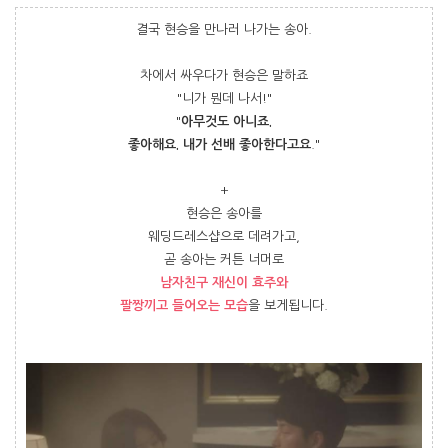
결국 현승을 만나러 나가는 송아.
차에서 싸우다가 현승은 말하죠
"니가 뭔데 나서!"
"
아무것도 아니죠.
좋아해요. 내가 선배 좋아한다고요
."
+
현승은 송아를
웨딩드레스샵으로 데려가고,
곧 송아는 커튼 너머로
남자친구 재신이 효주와
팔짱끼고 들어오는 모습
을 보게됩니다.