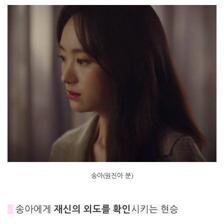
송아(원진아 분)
#
송아에게
재신의 외도를 확인
시키는 현승