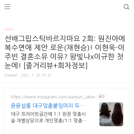
기타/tv
선배그립스틱바르지마요 2회: 원진아에
복수연애 제안 로운(채현승)! 이현욱-이
주빈 결혼소유 이유? 왕빛나x이규한 첫
눈에! [줄거리뷰+회차정보]
ForReal
2021. 1. 20. 01:15
https://www.instagram.com/yunyun_salon
광고
윤윤살롱 대구맞춤붙임머리 두상
커짐없는 자연스런땋기
대구 프라이빗공간에 1:1 원장 맞춤시
술 개별상담으로 개인맞춤/1:1 맞춤형
시술로 최상의 만족감/그결과로 재방
문율이 인정