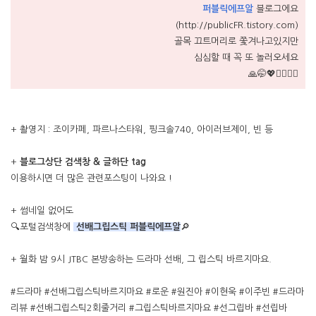
퍼블릭에프알
블로그에요
(http://publicFR.tistory.com)
골목 끄트머리로 쫓겨나고있지만
심심할 때 꼭 또 놀러오세요
🙏🤭💖🙋‍♀️🙋‍♂️
+ 촬영지 : 조이카페, 파르나스타워, 핑크솔740, 아이러브제이, 빈 등
+
블로그상단 검색창 & 글하단 tag
이용하시면 더 많은 관련포스팅이 나와요 !
+ 썸네일 없어도
🔍포털검색창에
선배그립스틱 퍼블릭에프알
🔎
+ 월화 밤 9시 JTBC 본방송하는 드라마 선배, 그 립스틱 바르지마요.
#드라마 #선배그립스틱바르지마요 #로운 #원진아 #이현욱 #이주빈 #드라마
리뷰 #선배그립스틱2회줄거리 #그립스틱바르지마요 #선그립바 #선립바