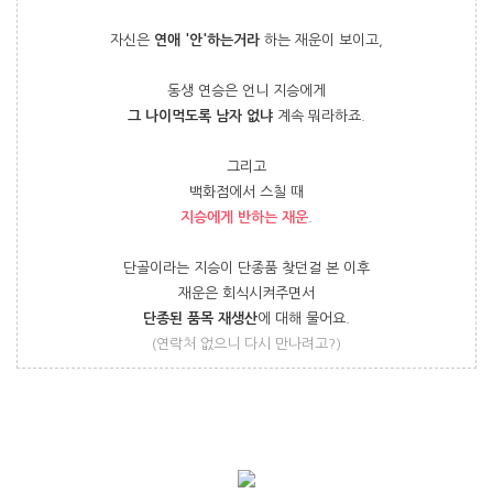
자신은
연애 '안'하는거라
하는 재운이 보이고,
동생 연승은 언니 지승에게
그 나이먹도록 남자 없냐
계속 뭐라하죠.
그리고
백화점에서 스칠 때
지승에게 반하는 재운
.
단골이라는 지승이 단종품 찾던걸 본 이후
재운은 회식시켜주면서
단종된 품목 재생산
에 대해 물어요.
(연락처 없으니 다시 만나려고?)