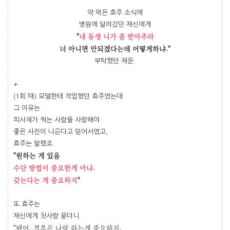
약 먹은 효주 소식에
병원에 달려갔던 재신에게
"
내 동생 니가 좀 받아주라
너 아니면 안되겠다는데 어떻게하냐."
부탁했던 재운.
+
(1회 때) 모델한테 작업했던 효주였는데
그 이유는
피사체가 찍는 사람을 사랑해야
좋은 사진이 나온다고 믿어서였고,
효주는 말했죠.
"원하는 게 있음
수단 방법이 중요한게 아냐.
갖는다는 게 중요하지
"
또 효주는
재신에게 첫사랑 묻더니
"됐어. 결혼은 나랑 하는게 중요하지.