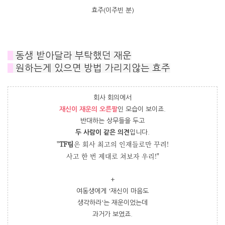
효주(이주빈 분)
#
동생 받아달라 부탁했던 재운
#
원하는게 있으면 방법 가리지않는 효주
회사 회의에서
재신이 재운의 오른팔
인 모습이 보이죠.
반대하는 상무들을 두고
두 사람이 같은 의견
입니다.
"
TF팀
은 회사 최고의 인재들로만 꾸려!
사고 한 번 제대로 쳐보자 우리!"
+
여동생에게 '재신이 마음도
생각하라'는 재운이었는데
과거가 보였죠.