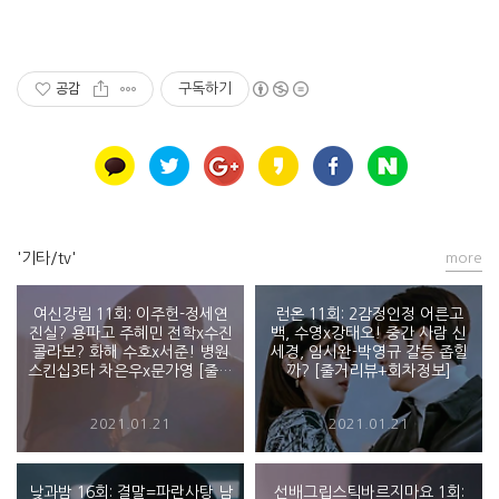
공감
구독하기
'기타/tv'
more
여신강림 11회: 이주헌-정세연
런온 11회: 2감정인정 어른고
진실? 용파고 주혜민 전학x수진
백, 수영x강태오! 중간 사람 신
콜라보? 화해 수호x서준! 병원
세경, 임시완-박영규 갈등 좁힐
스킨십3타 차은우x문가영 [줄거
까? [줄거리뷰+회차정보]
리뷰+회차정보]
2021.01.21
2021.01.21
낮과밤 16회: 결말=파란사탕 남
선배그립스틱바르지마요 1회: