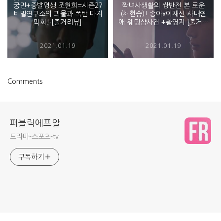
궁민+증발영생 조현희=시즌2?
짝녀사생활의 쌍반전 본 로운
비밀연구소의 괴물과 폭탄 마지
(채현승)! 송아x이재신 사내연
막회! [줄거리뷰]
애-웨딩샵사건 +촬영지 [줄거리
뷰+회차정보]
2021.01.19
2021.01.19
Comments
퍼블릭에프알
드라마-스포츠-tv
구독하기