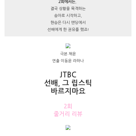
2회에서는
,
결국 상황을 목격하는
송아로 시작하고,
현승은 다시 엔딩에서
선배에게 한 권유를 했죠!
극본 채윤
연출 이동윤 라하나
JTBC
선배, 그 립스틱
바르지마요
2회
줄거리 리뷰