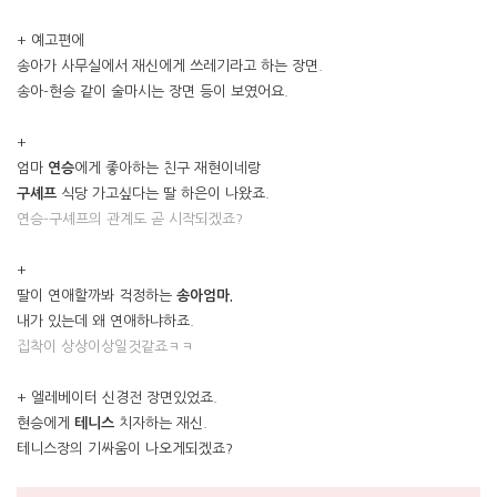
+ 예고편에
송아가 사무실에서 재신에게 쓰레기라고 하는 장면.
송아-현승 같이 술마시는 장면 등이 보였어요.
+
엄마
연승
에게 좋아하는 친구 재현이네랑
구셰프
식당 가고싶다는 딸 하은이 나왔죠.
연승-구셰프의 관계도 곧 시작되겠죠?
+
딸이 연애할까봐 걱정하는
송아엄마.
내가 있는데 왜 연애하냐하죠.
집착이 상상이상일것같죠ㅋㅋ
+ 엘레베이터 신경전 장면있었죠.
현승에게
테니스
치자하는 재신.
테니스장의 기싸움이 나오게되겠죠?