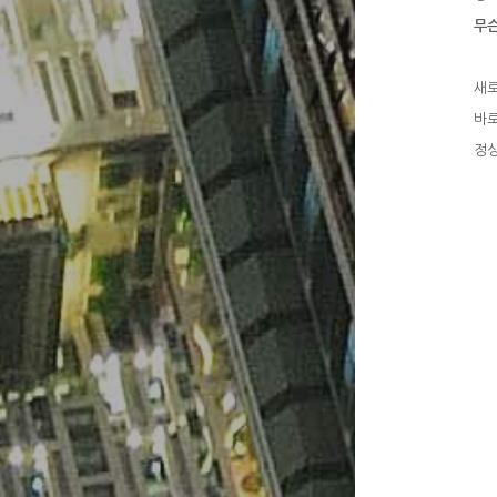
무슨
새
바로
정상