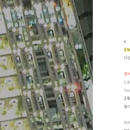
#
2 b
단순
먼저
2 B
Too
2 B
들
마치