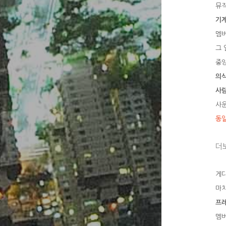
뮤
기
멤
그 
중앙
의
사
사
동
더
게
마
프
멤버