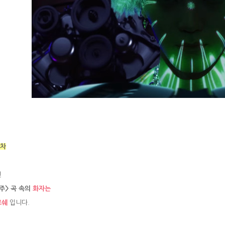
=차
선
주> 곡 속의
화자는
르쉐
입니다.