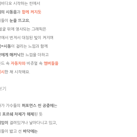
직비디오 시작하는 씬에서
계의 시동음
과
함께 켜지듯
버들이
눈을 뜨고요.
얼굴 위에 영사되는 그래픽은
에서 번져서 대칭된 빛이 켜지며
식=시동
이 걸리는 느낌과 함께
람에게 매커닉
한 느낌을 더하고
운드 속
자동차와
비쥬얼 속
멤버들을
일시
한 채 시작해요.
보기
다가 가수들의
퍼포먼스 씬 공중에
는
치
포르쉐 차체가 해체
된 듯
레임이
걸려있거나 날아다니고 있고,
들이 밟고 선
바닥에는