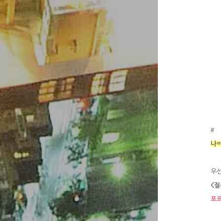
#
나
우
<질
포