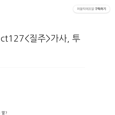
퍼블릭에프알
구독하기
 nct127<질주>가사, 투
슨 말?