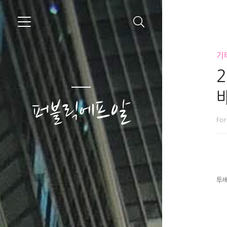
기타
2
퍼블릭에프알
Fo
투배