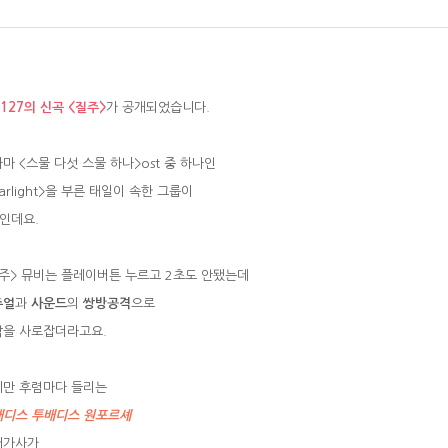
t127의 신곡 <질주>
가 공개되었습니다.
마 <스물 다섯 스물 하나>ost 중 하나인
tarlight>을 부른 태일이 속한 그룹이
t인데요.
주> 뮤비는 플레이버튼 누르고 2초도 안됐는데
주얼
과
사운드
의
쌍방공격
으로
을 사로잡더라고요.
만 후렴마다 들리는
배디스 투배디스 원포르셰
어가사가