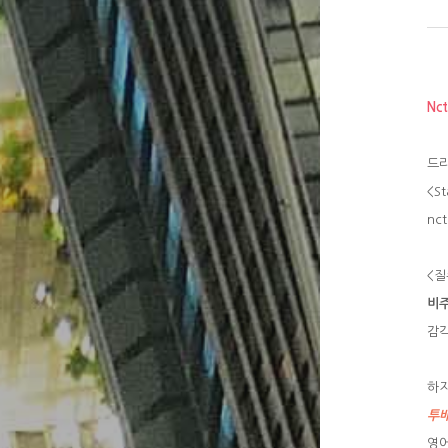
Nc
드라
<S
nc
<질
비
감각
하지
투
영