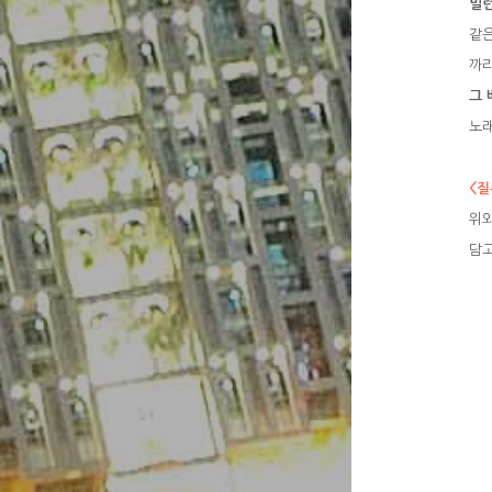
빌런
같은
까
그
노래
<질
위와
담고