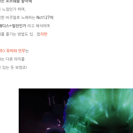
은 포르쉐를 좋아해
 느낌인가 하며,
리한 비주얼로 노래하는
Nct127이
 배디스=빌런인가
라고 해석하며
를 즐기는 방법도 있...겠
지만
주> 뮤비와 안무
는
는 다른 의미를
 있는 듯 보였죠!