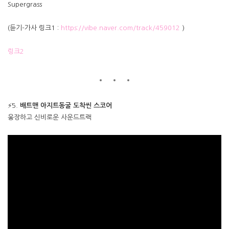
Supergrass
(듣기-가사 링크1 :
https://vibe.naver.com/track/459012
)
링크2
⚡5.
배트맨 아지트동굴 도착씬 스코어
웅장하고 신비로운 사운드트랙