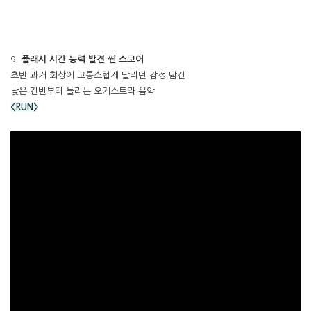
9.
플래시 시간 능력 발견 씬 스코어
초반 과거 회상에 고통스럽게 달리던 감정 담긴
낮은 건반부터 들리는 오케스트라 음악
<RUN>