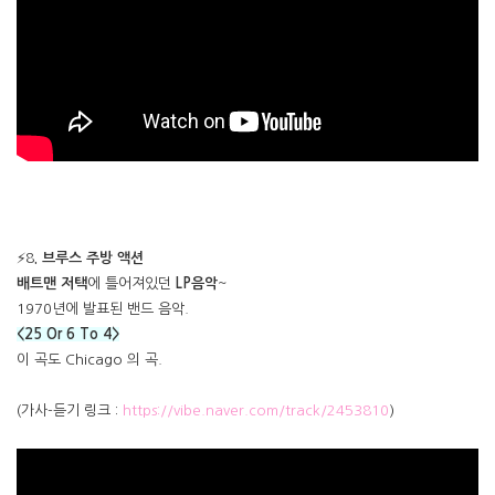
⚡8
. 브루스 주방 액션
배트맨 저택
에 틀어져있던
LP음악
~
1970년에 발표된 밴드 음악.
<25 Or 6 To 4>
이 곡도 Chicago 의 곡.
(가사-듣기 링크 :
https://vibe.naver.com/track/2453810
)