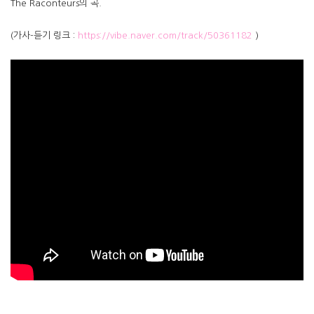
The Raconteurs의 곡.
(가사-듣기 링크 :
https://vibe.naver.com/track/50361182
)