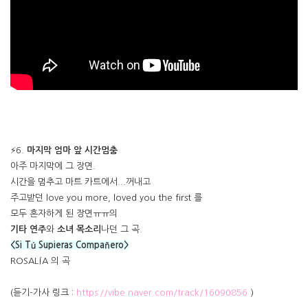
⚡6.
마지막 엄마 앞 시간멈춤
아주 마지막에 그 장면.
시간을 멈추고 마트 카트에서...꺼내고
주고받던 love you more, loved you the first 를
모두 혼자하게 된 장면ㅠㅠ의
기타 연주
와
소녀 목소리
나던 그 곡.
<Si Tú Supieras Compañero>
ROSALÍA 의 곡
(듣기-가사 링크 :
https://vibe.naver.com/track/16090856
)