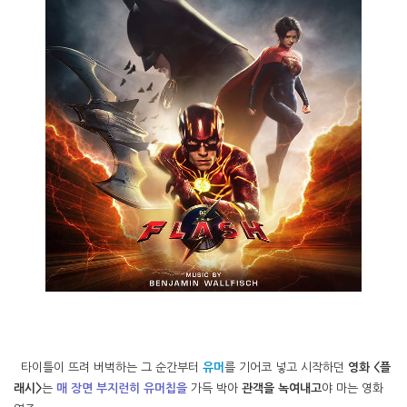
타이틀이 뜨려 버벅하는 그 순간부터
유머
를 기어코 넣고 시작하던
영화 <플
래시>
는
매 장면 부지런히 유머칩을
가득 박아
관객을 녹여내고
야 마는 영화