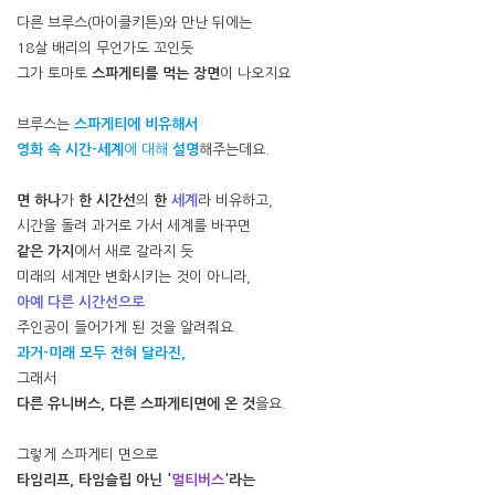
다른 브루스(마이클키튼)와 만난 뒤에는
18살 배리의 무언가도 꼬인듯
그가 토마토
스파게티를 먹는 장면
이 나오지요
브루스는
스파게티에 비유해서
영화 속 시간-세계
에 대해
설명
해주는데요.
면 하나
가
한 시간선
의
한
세계
라 비유하고,
시간을 돌려 과거로 가서 세계를 바꾸면
같은 가지
에서 새로 갈라지 듯
미래의 세계만 변화시키는 것이 아니라,
아예 다른 시간선으로
주인공이 들어가게 된 것을 알려줘요.
과거-미래 모두 전혀 달라진,
그래서
다른 유니버스, 다른 스파게티면에 온 것
을요.
그렇게 스파게티 면으로
타임리프, 타임슬립 아닌 '
멀티버스
'라는