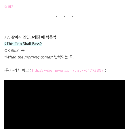
링크2
⚡7.
강아지 엔딩크레딧 때 락음악
<This Too Shall Pass>
OK Go의 곡
"
When the morning comes
" 반복되는 곡.
(듣기-가사 링크 :
https://vibe.naver.com/track/64772387
)