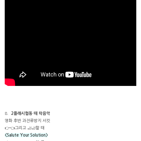
8.
2플래시협동 때 락음악
영화 후반 과전류방지 서킷
👉👈그리고 🦶🦶할 때
<Salute Your Solution>