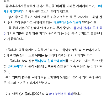
였죠.
유머마사지에 물렁해진 관객이 주인공
'배리'를 가까운 거리에서
보며,
그의
개인사 옆자리
에 타게해 롤러코스터 달리게 했고요.
그렇게 주인공 플래시 옆에 관객을 태우고 영화는 해 뜬 고담에서도
위엄-간
지-진지 톤
이 통한다고 증명하고 있는
'배트맨'을 올려다보며
달리는데요.
그를 통해
기존 DC 관객
이 던질 미션의
무게 중심
도,
유머와 간지
의 무게 중
심
에서도
거뜬히 경계 위를
지키며 관객에게 눈 돌릴 틈을 주지않고
흡입해내
며 가동
했습니다.
<플래시> 영화 속에는 다양한 저스티스리그
히어로 영화 속 스코어가
마치
실제로
필름 유니버스도 넘어온 듯
울리며 장면을 환기 시키기도 하고,
또 플래시의
광속 질주
발디딤의 일렉트릭 파워
를 오디오로
그대로 옮겨낸듯
한
일렉트릭기타
가
관객 심장에 일렉트릭 쇼크
전하며 속도 올릴 듯 울리기도
했고,
특히
엄마의 향수
를 느끼게 하던
스페인어 노래들
이 플래시 기억 속에 관객
을 빠트려 장면을 따라가게 했는데요.
아래 영화
<더 플래시(2023)> 속
ost 장면별로 정리
합니다.