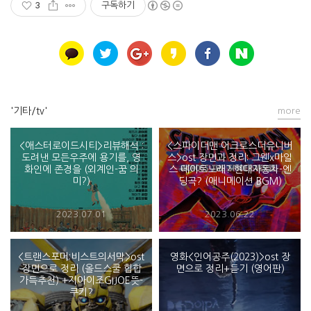
3
구독하기
'기타/tv'
more
<애스터로이드시티>리뷰해석 :
<스파이더맨 어크로스더유니버
도려낸 모든우주에 용기를, 영
스>ost 장면과 정리: 그웬x마일
화인에 존경을 (외계인-꿈 의
스 데이트노래? 현대자동차-엔
미?)
딩곡? (애니메이션 BGM)
2023.07.01
2023.06.22
<트랜스포머:비스트의서막>ost
영화<인어공주(2023)>ost 장
장면으로 정리 (올드스쿨 힙합
면으로 정리+듣기 (영어판)
가득추천) +지아이조GIJOE뜻-
쿠키?