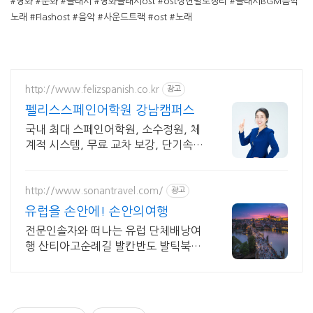
#영화 #문화 #플래시 #영화플래시ost #ost장면별로정리 #플래시BGM음악
노래 #Flashost #음악 #사운드트랙 #ost #노래
http://www.felizspanish.co.kr
광고
펠리스스페인어학원 강남캠퍼스
국내 최대 스페인어학원, 소수정원, 체
계적 시스템, 무료 교차 보강, 단기속성
특강
http://www.sonantravel.com/
광고
유럽을 손안에! 손안의여행
전문인솔자와 떠나는 유럽 단체배낭여
행 산티아고순례길 발칸반도 발틱북유
럽 지중해여행 유럽을 손안에! 발칸반
도 북유럽 지중해 남부유럽 동유럽 세
미팩제공