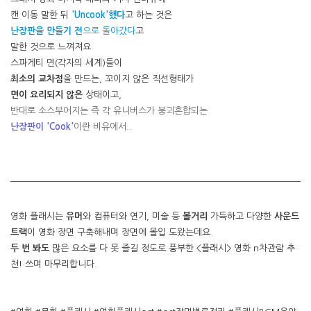
캔 이동 말한 뒤
'Uncook'했다
고 하는 것은
난장판을
만들기 전
으로 돌아갔다
고
말한 것으로 느껴져요
스파게티 면(각자의 세계)들이
최소의 교차점
을 만드는, 꼬이지 않은 직선형태가
면이 요리되지 않은
상태이고,
반대로 소스부어지는 즉 각 유니버스가 붕괴혼합되는
난장판이 'Cook'
이란 비유에서..
영화 플래시는
유머
와 컴퓨터와 연기, 미술 등
볼거리
가득하고 다양한
사운드
트랙
이 영화 장면 구축해내며 장면에 몰입 도왔는데요.
두 번 봐도
많은 요소를 다 못 즐길 정도로 풍부한 <플래시> 영화 n차관람 추
천! 쓰며 마무리합니다.