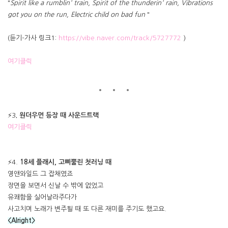
"
Spirit like a rumblin' train, Spirit of the thunderin' rain, Vibrations
got you on the run, Electric child on bad fun
"
(듣기-가사 링크1:
https://vibe.naver.com/track/5727772
)
여기클릭
⚡3
. 원더우먼 등장 때 사운드트랙
여기클릭
⚡4.
18세 플래시, 고삐뿔린 첫러닝 때
영앤와일드 그 잡채였죠
장면을 보면서 신날 수 밖에 없었고
유쾌함을 실어날라주다가
사고치며 노래가 변주될 때 또 다른 재미를 주기도 했고요.
<Alright>