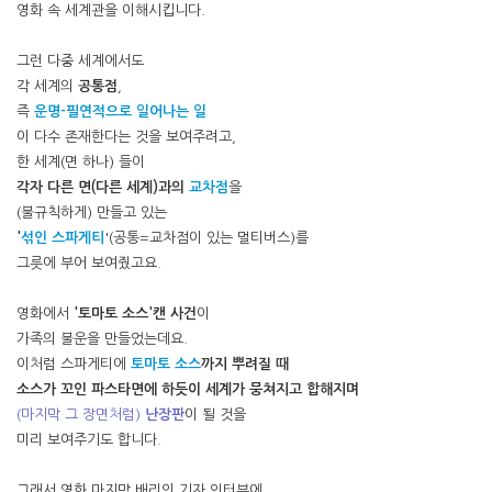
영화 속 세계관을 이해시킵니다.
그런 다중 세계에서도
각 세계의
공통점
,
즉
운명-필연적으로 일어나는 일
이 다수 존재한다는 것을 보여주려고,
한 세계(면 하나) 들이
각자 다른 면(다른 세계)과의
교차점
을
(불규칙하게) 만들고 있는
'
섞인 스파게티
'(공통=교차점이 있는 멀티버스)를
그릇에 부어 보여줬고요.
영화에서
'토마토 소스'캔 사건
이
가족의 불운을 만들었는데요.
이처럼 스파게티에
토마토 소스
까지 뿌려질 때
소스가 꼬인 파스타면에 하듯이
세계가 뭉쳐지고 합해지며
(마지막 그 장면처럼)
난장판
이 될 것을
미리 보여주기도 합니다.
그래서 영화 마지막 배리의 기자 인터뷰에