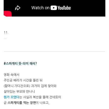
11.
...
#스파게티 뜻-의미 해석?
영화 속에서
주인공 배리가 시간을 돌린 뒤
(할머니 가디건으로) 과거의 집에 찾아와
살아있는 부모와 만나니
뭔가 꼬였다
는 사실과 복선을 몰래 건네듯이
곧
스파게티를 먹는 장면
이 나오고,