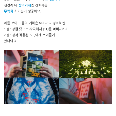
신경계 내
방어기제
인 간호사를
무력화
시키는데 성공해요.
이를 보아 그들의 계획은 여기까지 정리하면
1절 : 강한 맛으로
자극
해서 ISTJ를
마비
시키기
2절 : 감각
적응된
ISTJ에게
스며들기
였나봐요