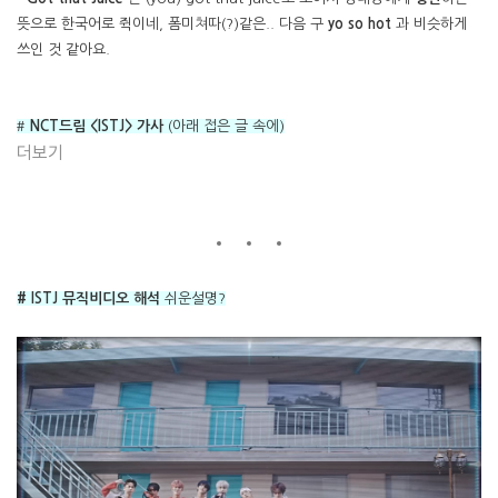
뜻으로 한국어로 쥑이네, 폼미쳐따(?)같은.. 다음 구
yo so hot
과 비슷하게
쓰인 것 같아요.
#
NCT드림 <ISTJ> 가사
(아래 접은 글 속에)
더보기
# ISTJ 뮤직비디오 해석
쉬운설명?