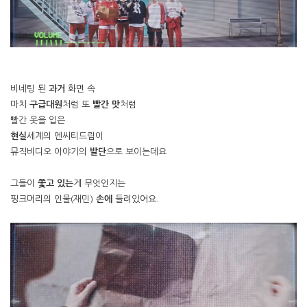
비네팅 된
과거
화면 속
마치
구급대원
처럼 또
빨간 맛
처럼
빨간 옷을 입은
현실
세계의 엔씨티드림이
뮤직비디오 이야기의
발단
으로 보이는데요
그들이
쫓고 있는
게 무엇인지는
핑크머리의 인물(재민)
손에
들려있어요.