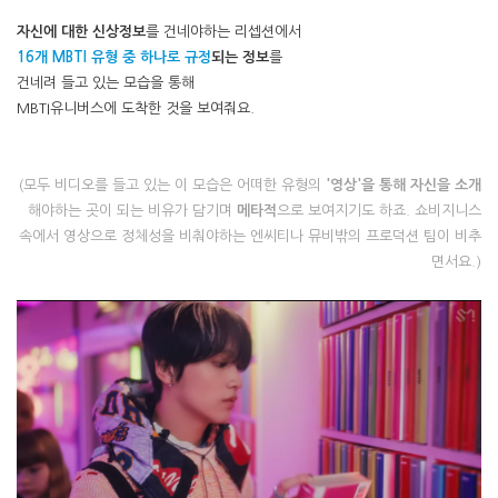
자신에 대한 신상정보
를 건네야하는 리셉션에서
16개 MBTI 유형 중 하나로 규정
되는 정보
를
건네려 들고 있는 모습을 통해
MBTI유니버스에 도착한 것을 보여줘요.
(모두 비디오를 들고 있는 이 모습은
어떠한 유형의
'영상'을 통해
자신을 소개
해야하는 곳
이 되는 비유가 담기며
메타적
으로 보여지기도 하죠.
쇼비지니스
속에서
영상으로 정체성을 비춰야하는 엔씨티나
뮤비밖의 프로덕션 팀이 비추
면서요.)