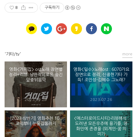
8
구독하기
'기타/tv'
more
영화<거미집> ost노래 장면별
영화<밀수>노래ost : 6070가요
정리+리뷰: 낭만적외로움 숨긴
장면으로 정리, 신중현기타 가
앞중뒤음악
득! 조인성-김혜수 그노래?
2023.09.29
2023.07.26
[2023 상반기] 영화추천 10 :
<애스터로이드시티>리뷰해석 :
코믹부터 눈물감동까지
도려낸 모든우주에 용기를, 영
화인에 존경을 (외계인-꿈 의
미?)