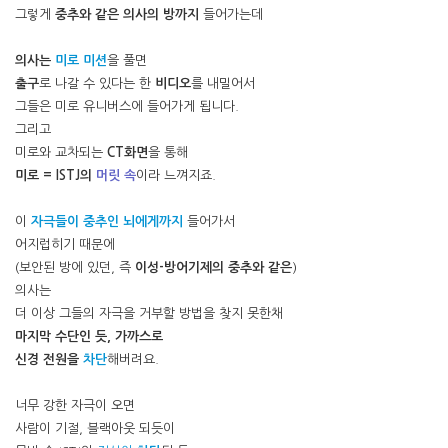
그렇게
중추와 같은 의사의 방까지
들어가는데
의사는
미로 미션
을 풀면
출구
로 나갈 수 있다는 한
비디오
를 내밀어서
그들은 미로 유니버스에 들어가게 됩니다.
그리고
미로와 교차되는
CT화면
을 통해
미로 = ISTJ의
머릿 속
이라 느껴지죠.
이
자극들이 중추인 뇌에게까지
들어가서
어지럽히기 때문에
(보안된 방에 있던, 즉
이성-방어기제의 중추와 같은
)
의사는
더 이상 그들의 자극을 거부할 방법을 찾지 못한채
마지막 수단인 듯, 가까스로
신경 전원을
차단
해버려요.
너무 강한 자극이 오면
사람이 기절, 블랙아웃 되듯이