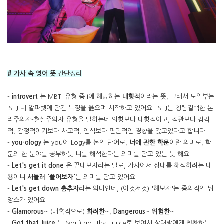
# 가사 속 영어 뜻
간단정리
-
introvert
는 MBTI 유형 중 I에 해당하는
내향적
이라는 뜻, 그래서 도입부는
ISTJ 네 알파벳에 담긴 특징을 읊으며 시작하고 있어요. ISTJ는 청렴결백한 논
리주의자-현실주의자 유형을 말하는데 외향보다 내향적이고, 직관보다 감각
적, 감정적이기보다 사고적, 인식보다 판단적인 경향을 갖고있다고 합니다.
-
you-ology
는 you에 Logy를 붙인 단어로,
너에 관한 학문
이란 의미로, 학
문의 한 분야를 공부하듯 너를 해석한다는 의미를 담고 있는 듯 해요.
-
Let's get it done
은 끝내보자라는 말로, 가사에서 상대를 해석하려는 내
용이니
서둘러 '풀어보자'
는 의미를 담고 있어요.
-
Let's get down 춤추자
라는 의미인데, (이것저것) '해보자'는 중의적인 뉘
앙스가 있어요.
-
Glamorous
~ (매혹적으로)
화려한
~,
Dangerous
~
위험한
~
-
Got that Juice
는 (you) got that juice로 보여서 상대방에게
칭찬
하는