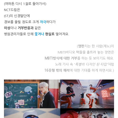
(여하튼 다시 1절로 돌아가서)
NCT드림은
ISTJ의 신경말단에
경보를 울릴 정도로 크게
자극
하다가
이성
이나
거부반응과
같은
병원관리자들로 인해
쫓겨나
현실로
떨어져요.
(
깽판
치는 한 사람(제노)이
MBTI비디오 팩들을 흩트려 놓는 장면은
MBTI방식에 대한 거부
를 하는 듯 보이기도 해요.
노래 가사 속 '
특별히 디자인 된 타입
'처럼
16유형 밖의 해석
에 대한 기대를 하게 하면서요.)