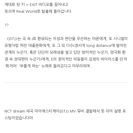
제대로 된 키 = EXIT 비디오를 꽂아내고
웃으며 Real World로 탈출해 돌아갑니다.
??
<ISTJ>는 곡 속 I로 환유되는 이성과 판단을 우선하는 어른에게, 또 시니컬이
유행처럼 퍼진 대중문화에게, 또 그 외 다수(정서적 long distance에 멀어진
관계의 누군가, 혹은 단단히 모래성을 쌓고 있던 방어적인 누군가, 양극화 환
경 속 상대편의 누군가)에게, E의 창의적인 악동들이 감정의 바이러스를 던져
'휘저어' '부풀게 하는' 노래로 들려온다고 마무리하며..
NCT dream 새곡 아이에스티제이(ISTJ) MV 뮤비 결말해석 뜻 의미 설명 포
스팅이었습니다아