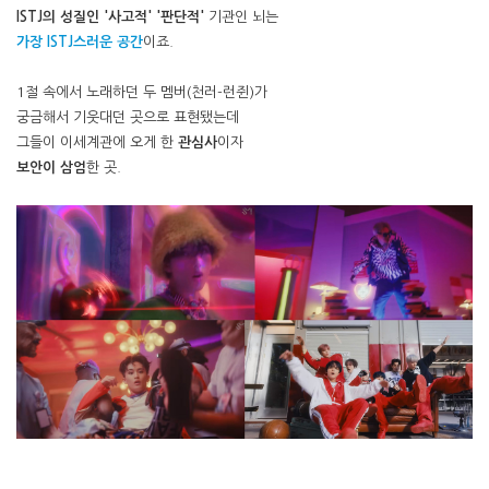
ISTJ의 성질인 '사고적' '판단적'
기관인 뇌는
가장 ISTJ스러운 공간
이죠.
1절 속에서 노래하던 두 멤버(천러-런쥔)가
궁금해서 기웃대던 곳으로 표현됐는데
그들이 이세계관에 오게 한
관심사
이자
보안이 삼엄
한 곳.