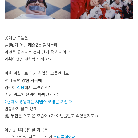
쫓겨난 그들은
플랜B가 아닌
레슨2
를 말하는데
이것은 쫓겨나는 것이 단계 중 하나이고
계획
이었던 것처럼 느껴져요.
이후 계획대로 다시 침입한 그들인데요.
전에 왔던
강한 자극에
감각이
적응
해서
그런건지
?
지난 경보에 신경이
마비
된건지?
2절에서 병원에는
시냅스 조명은
꺼진 채
반응하지 않고 있죠.
(
흰 두건
을 쓰고 온 모습에 E가 아닌줄알고 속았을지도?)
이번 2번째 침입한 자극은
ISTJ의 판단도 자극도 모르게
스며들어와서