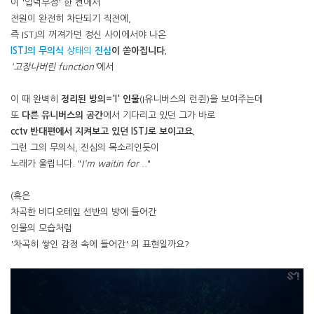
이 '입덕부정' 한 켠에서
전원이 완전히 차단되기 직전에,
즉 ISTJ의 꺼져가던 정신 사이에서야 나온
ISTJ의 무의식
상태의
진심
이 쏟아집니다.
'고장나버린 function'
에서
이 때 완벽히
정리된 방의='I' 인물
(I유니버스의 런쥔)을 보여주는데
또
다른 유니버스의 공간
에서 기다리고 있던 그가 바로
cctv 반대편에서 지켜보고 있던 ISTJ로 보이고요.
그런 그의 무의식, 진심의 목소리인듯이
노래가 울립니다. "
I'm waitin for
.."
(혹은
차곡한 비디오테잎 선반의 방에 들어간
인물의 모습처럼
'차곡히 쌓인 감정 속에 들어간' 의 표현일까요?