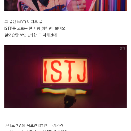
그 중엔 MBTI 비디오 중
ISTP
를 고르는 한 사람(해찬)이 보여요.
겉모습만
보면 E외향 그 자체인데
아마도 7명의 목표인 ISTJ에 다가가려