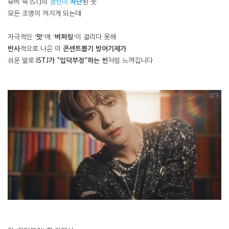
뮤비 속 ISTJ의
정신이
차단
된 듯
모든 조명이 꺼지게 되는데
자극적인 '
맛
'에 '
버퍼링
'이 걸리다 못해
반사
적으로 나온 이
콘센트뽑기 방어기제가
쉬운 말로
ISTJ가 "입덕부정"하는 씬
처럼 느껴집니다.