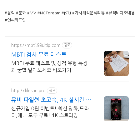
#음악 #문화 #MV #NCTdream #ISTJ #가사해석분석리뷰 #뮤직비디오내용
#엔씨티드림
https://mbti.99ultip.com
광고
MBTI 검사 무료 테스트
MBTI 무료 테스트 및 성격 유형 특징
과 궁합 알아보세요 바로가기
http://filesun.pro
광고
뮤비 파일썬 초고속, 4K 실시간 보
기!
신규가입 0원 이벤트! 최신 영화,드라
마,애니 모두 무료! 4K 스트리밍