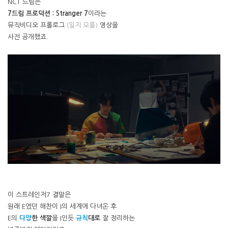
NCT 드림은
7드림 프로덕션 : Stranger 7
이라는
뮤직비디오 프롤로그
(일지 모를)
영상을
사전 공개했죠.
이 스트레인저7 결말은
원래 E였던 해찬이 I의 세계에 다녀온 후
E의
다양
한 색깔
을 I인듯
규칙
대로
잘 정리하는