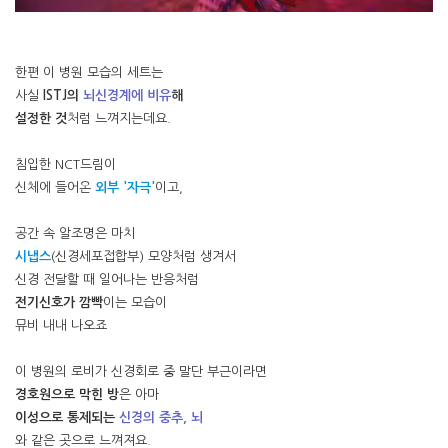
한편 이 병원 모습의 세트는
사실
ISTJ의
뇌신경계에 비유
해
설정한 것
처럼 느껴지는데요.
침입한 NCT드림이
신체에 들어온
외부 '자극'
이고,
공간 속 알조명은 마치
시냅스
(신경세포접합부) 모양처럼 생겨서
신경 전달할 때 일어나는 반응처럼
전기신호가 깜빡
이는 모습이
뮤비 내내 나오죠
이 병원의 로비가 신경회로 중 말단 부근이라면
경호원으로 막힌 방
은 아마
이성으로 통제되는
신경의 중추, 뇌
와 같은 곳으로 느껴져요.