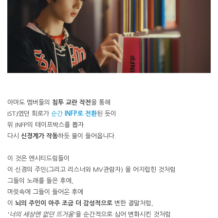
아마도 멤버들의
침투 교란 작전
을 통해
ISTJ였던 회로가
순간
INFP로 전환
된 듯이
위 INFP의 테이프박스를 뽑자
다시
신경계가 작동
하듯 불이 들어옵니다.
이 것은 엔시티드림들이
이 신경의 주인(그리고 리스너와 MV관람자) 을 어지럽힌 것처럼
그들의 노래를 들은 후에,
머릿속에 그들이 들어온 후에
이
뇌의 주인이 아주 조금 더 감성적으로
변한 결말처럼,
'
너의 세상엔 없던 뜨거움
'을 순간적으로 심어 변화시킨 것처럼