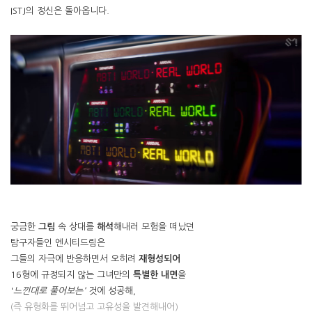
ISTJ의 정신은 돌아옵니다.
궁금한
그림
속 상대를
해석
해내러 모험을 떠났던
탐구자들인 엔시티드림은
그들의 자극에 반응하면서 오히려
재형성되어
16형에 규정되지 않는 그녀만의
특별한 내면
을
'
느낀대로 풀어보는'
것에 성공해,
(즉 유형화를 뛰어넘고 고유성을 발견해내어)