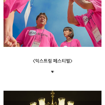
<익스트림 페스티벌>
💝