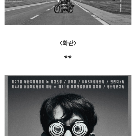
<화란>
💝💝