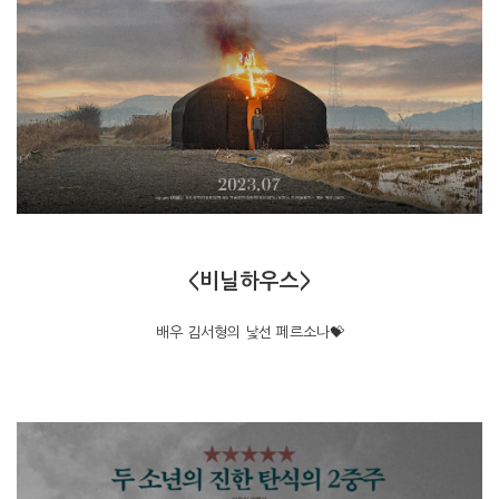
<비닐하우스>
배우 김서형의 낯선 페르소나💝