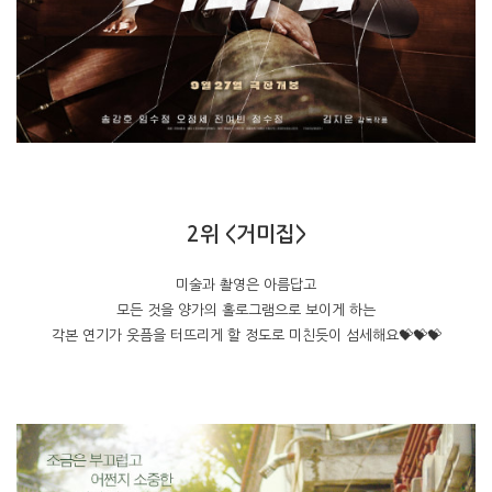
2위 <거미집>
미술과 촬영은 아름답고
모든 것을 양가의 홀로그램으로 보이게 하는
각본 연기가 웃픔을 터뜨리게 할 정도로 미친듯이 섬세해요💝💝💝