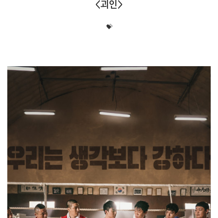
<괴인>
💝