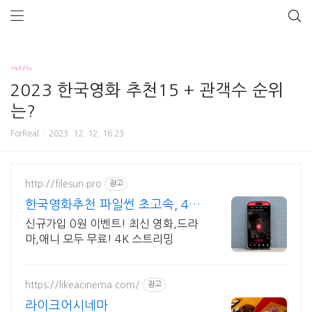
기타/tv
2023 한국영화 추천15 + 관객수 순위
는?
ForReal
2023. 12. 12. 16:23
http://filesun.pro
광고
한국영화추천 파일썬 초고속, 4K
실시간 보기!
신규가입 0원 이벤트! 최신 영화,드라
마,애니 모두 무료! 4K 스트리밍
https://likeacinema.com/
광고
라이크어시네마