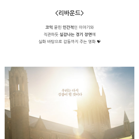
<리바운드>
코믹
묻힌
인간적
인 이야기와
직관하듯
실감나는 경기 장면
에
실화 바탕으로 감동까지 주는 영화 💝