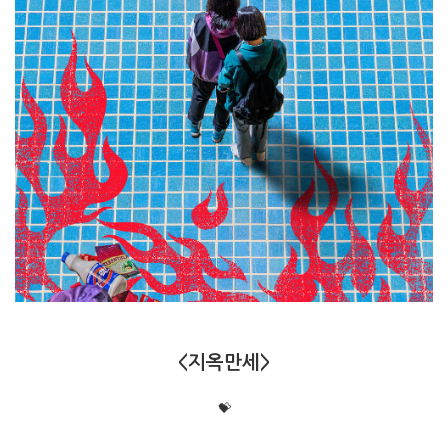
<지옥만세>
💝