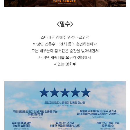
<밀수>
스타배우 김혜수 염정아 조인성
박정민 김종수 고민시 등이 출연하는데요
모든 배우들이 감초같은 순간을 빚어내면서
태어난
캐릭터들 모두가 생생
해서
재밌는 영화💝