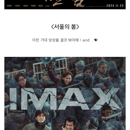
<서울의 봄>
이런 거대 앙상블 결코 봐야해 ! and .. 💝