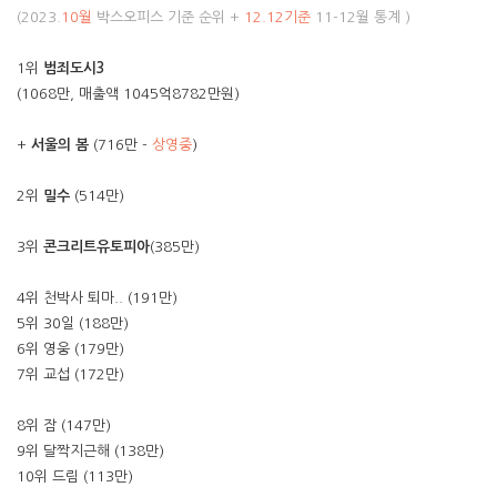
(2023.
10월
박스오피스 기준 순위 +
12.12기준
11-12월 통계 )
1위
범죄도시3
(1068만, 매출액 1045억8782만원)
+
서울의 봄
(716만 -
상영중
)
2위
밀수
(514만)
3위
콘크리트유토피아
(385만)
4위 천박사 퇴마.. (191만)
5위 30일 (188만)
6위 영웅 (179만)
7위 교섭 (172만)
8위 잠 (147만)
9위 달짝지근해 (138만)
10위 드림 (113만)