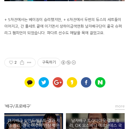
+ 5차전에서는 베이징이 승리했지만, + 6차전에서 두번의 듀스의 세트들이
이어지고, 간 풀세트 끝에 이기면서 상하이금색연화 남자배구단이 중국 슈퍼
리그 챔피언이 되었습니다. 파다르 선수도 메달을 목에 걸었고요.
2
구독하기
'배구/프로배구'
more
여자배구 신인드래프트 결과 지
남자배구 트라이아웃 결과 정
명 정리, 흥국 이주아 인삼 박은
리, OK 요스바니 에르난데스 국