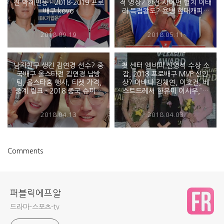
진 박혜민등 - 2018-2019 프로
적 영상? 한전 사이먼 헐치 이태
배구 kovo
리 득점왕도? 용병 현대캐피탈
파다르, 우리카드 아가메즈 지
명 - 2018-2019 프로배구
2018.09.19
2018.05.11
남자친구 생긴 김연경 선수? 중
첫 센터 엠비피 신영석 수상 소
국배구 올스타전 김연경 남방
감, 2018 프로배구 MVP 신인
팀, 올스타홈 행사, 티켓 가격,
상? 이바나 김채연, 이호건, 베
중계 링크 - 2018 중국 슈퍼리
스트드레서 한유미 이시우, 전
그 올스타전
광인 결혼 - 도드람 2017 2018
V리그 시상식
2018.04.13
2018.04.03
Comments
퍼블릭에프알
드라마-스포츠-tv