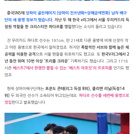
중국SNS에
상하이 골든에이지 (상하이 진쓰냰화=상해금색연화) 남자 배구
단의 새 용병 정보가 떴습니다.
지난 두 해 한국 v리그에서 서울 우리카드의 득
점원 역할을 한 크리스티안 파다르를 영입
했다는 소식이 들리고 있습니다.
전 우리카드 파다르 선수는 197cm, 만 21세로 다른 용병에 비해 신장이 작
고 어린 용병으로 한국에서 알려졌었죠. 하지만
폭발적인 서브와 함께 높은 체
공력을 이용한 공격
으로 서울 팬들을 위로하기도 했고요. 또
한국V리그에서 2
년 동안 뛰며 10번 이상 '트리플 크라운'
기록하기도 했습니다. 그리고 1718
시즌
베스트7에서 한명만 뽑힐 수 있는 '베스트 아포짓'의 트로피를
안기도 했
었죠
현재 상하이배구단에는
포쿤도 콘테(리그 득점 8위), 줄리엔 리닐(득점14
위)
두 외국인 선수가 소속되어 뛰고있는데요.
파다르 선수를 세번째 용병으로
영입
한다고 발표했습니다.