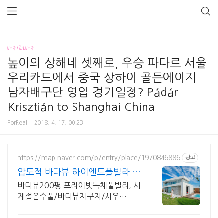
배구/프로배구
높이의 상해네 셋째로, 우승 파다르 서울
우리카드에서 중국 상하이 골든에이지
남자배구단 영입 경기일정? Pádár
Krisztián to Shanghai China
ForReal
2018. 4. 17. 00:23
https://map.naver.com/p/entry/place/1970846886
광고
압도적 바다뷰 하이엔드풀빌라 바
다뷰 자쿠지 상시 무료
바다뷰200평 프라이빗독채풀빌라, 사
계절온수풀/바다뷰자쿠지/사우
나/200인치시네마 바다뷰 자쿠지 상
시 무료, 7-8월 한정 수영장포함, 핀란