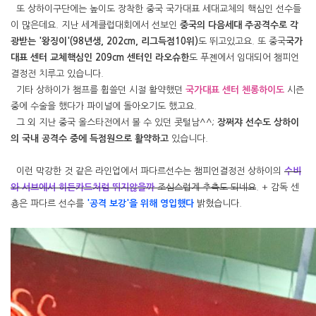
또 상하이구단에는 높이도 장착한 중국 국가대표 세대교체의 핵심인 선수들
이 많은데요. 지난 세계클럽대회에서 선보인
중국의 다음세대 주공격수로 각
광받는 '왕징이'(98년생, 202cm, 리그득점10위)
도 뛰고있고요. 또 중국
국가
대표 센터 교체핵심인 209cm 센터인 라오슈한
도 푸졘에서 임대되어 챔피언
결정전 치루고 있습니다.
기타 상하이가 챔프를 휩쓸던 시절 활약했던
국가대표 센터 첸롱하이도
시즌
중에 수술을 했다가 파이널에 돌아오기도 했고요.
그 외 지난 중국 올스타전에서 볼 수 있던 콧털남^^;
장쩌쟈 선수도 상하이
의 국내 공격수 중에 득점원으로 활약하고
있습니다.
이런 막강한 것 같은 라인업에서 파다르선수는 챔피언결정전 상하이의
수비
와 서브에서 히든카드처럼 뛰지않을까
조심스럽게 추측도 되네요
. + 감독 센
춍은 파다르 선수를
'공격 보강'을 위해 영입했다
밝혔습니다.