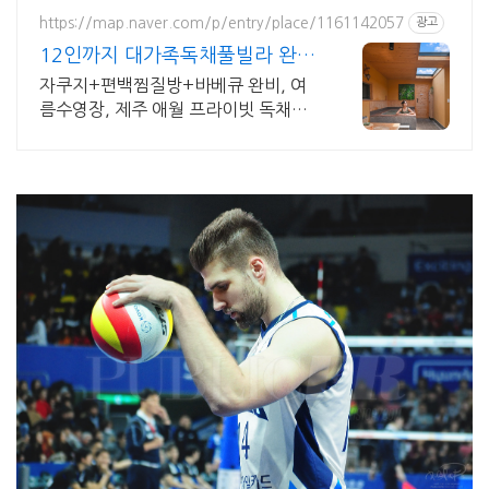
드식 사우나,200평정원
https://map.naver.com/p/entry/place/1161142057
광고
12인까지 대가족독채풀빌라 완전
독채 프라이빗 가족저택
자쿠지+편백찜질방+바베큐 완비, 여
름수영장, 제주 애월 프라이빗 독채저
택 12인 대가족도 각자의 공간이 충분
한 제주 애월 프라이빗 독채 가족저택