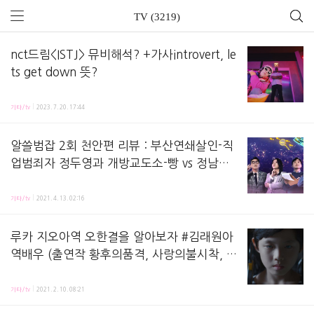
TV (3219)
nct드림<ISTJ> 뮤비해석? +가사introvert, le
ts get down 뜻?
NCT dream 신곡 가사 영어 뜻과 MV 결말해석 포스팅이에요 츄잉껌, 캔디 리메이크를 부른 가수 엔
기타/tv
2023. 7. 20. 17:44
알쓸범잡 2회 천안편 리뷰 : 부산연쇄살인-직
업범죄자 정두영과 개방교도소-빵 vs 정남규
의 편지공개?
알쓸범잡 2회 방송 시청 후기 정리해놓은 노트에요! ∱®🤘 알쓸범잡 2회 시청후기 🚔 알쓸범잡
기타/tv
2021. 4. 13. 02:16
루카 지오아역 오한결을 알아보자 #김래원아
역배우 (출연작 황후의품격, 사랑의불시착, 라
이프온마스?)
월화드라마 루카LUCA에서 주인공 지오(김래원 분)의 지워진 미스테리한 과거 속 아역을 연기하는 
기타/tv
2021. 2. 10. 08:21