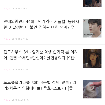
박삼수 기자 [줄거리뷰+회차정보]
날아라 개천용 3화 줄거리 리뷰, 방송 시청하며 정리해놓은 노트에요! 지난 회, 강철우 시장과 
기타/tv
2020. 11. 7. 00:21
연애의참견3 44회 : 인기역전 커플썰! 뚱남사
친-존잘정변에, 불안-집착된 여친 연지? 우성
재연배우?
연애의 참견3 44회 방송 시청후기 정리해놓은 노트에요! 44회 연참드라마에서는, 변신한 남친에 
기타/tv
2020. 11. 4. 13:44
펜트하우스 3회: 엄기준 악행 손가락 본 이지
아, 친딸 주혜인=민설아? 살인용의자 유진?
윤철=배로나아빠 추측도! 입시비리-프듀?
펜트하우스 3화 줄거리 리뷰, 방송 시청 후 정리해놓은 노트에요! 지난 회, 수석입학한 민설아의
[줄거리뷰+회차정보]
기타/tv
2020. 11. 3. 01:23
도도솔솔라라솔 7회: 작은별 정체=쭌이? 라
라x차은석 영화데이트! 중호=스토커! [줄거
리뷰+회차정보]
도도솔솔라라솔 7화 줄거리 리뷰, 방송 시청 후 정리해놓은 노트에요! 지난 회, 도도솔솔라라솔을 
기타/tv
2020. 10. 29. 01:53