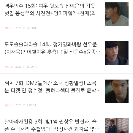
경우의수 15회: 여우 뒷모습 신예은의 갑옷
벗길 옹성우의 사진전+엄마파워? +현재(최찬
호) 대사? [줄거리뷰+회차정보]
경우의수 15화 줄거리 리뷰, 방송 시청하며 정리해놓은 노트에요! 지난 회, 헤어지자고 한 1년 후
기타/tv
2020. 11. 28. 00:46
도도솔솔라라솔 14회: 정가영과바람 선우준
(이재욱)? 이별이유 추측! 1일 신은수x윤종
빈! 고아라 강-바다 촬영지-카페 어디? [줄거
도도솔솔라라솔 14화 줄거리 리뷰, 방송 시청 후 정리해놓은 노트에요! 지난 회, 준(이재욱 분)
리뷰+회차정보]
기타/tv
2020. 11. 20. 00:17
써치 7회: DMZ들어간 소녀 상황발생! 초록
눈 타겟 안 정수정! 둘하나섹터 물질로 윤박-
이혁 딜 [줄거리뷰+회차정보]
써치 7화 줄거리 리뷰, 방송 시청하며 정리해놓은 노트에요! 지난 회, 특임대가 작전으로 결국 타
기타/tv
2020. 11. 8. 00:04
날아라개천용 3회: 빚1억 권상우 반전과, 슬
픈 수박서리 수철엄마! 삼정사건 과자로 엮인