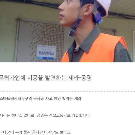
무허가업체 시공을 발견하는 세라-공명
마트원시티 6구역 공사장 사고 원인 찾자는 세라.
라는 함바집 알바로, 공명은 건설노동자로 잠입합니다.
데군데 구멍 뚫린 공사장 비계망도 보이죠.