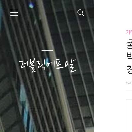
기타
퍼블릭에프알
Fo