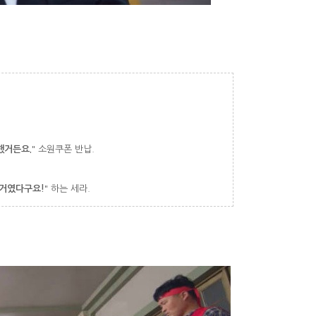
했거든요.
" 소원쿠폰 반납.
 거였다구요!
" 하는 세라.