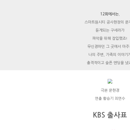
12회에서는
,
스마트원시티 공사현장의 문
듣게되는 구세라가
파악을 위해 잠입했죠!
무신경하던 그 곳에서 마주
나의 주변, 가족의 이야기
충격적이고 슬픈 엔딩을 냈
극본 문현경
연출 황승기 최연수
KBS 출사표