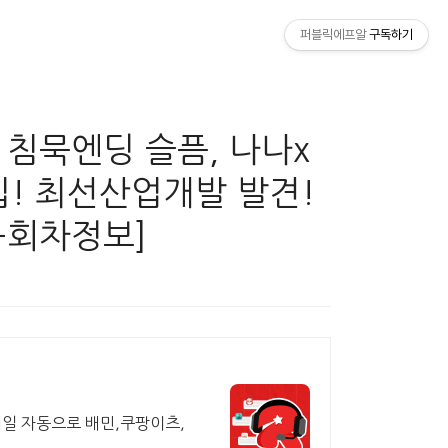
퍼블릭에프알
구독하기
 침묵엔딩 슬픔, 나나x
입! 최선산업개발 발견!
+회차정보]
매일 자동으로 배민,쿠팡이츠,