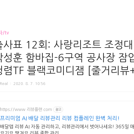
/tv
출사표 12회: 사랑리조트 조정대
박성훈 함바집-6구역 공사장 잠
청렴TF 블랙코미디잼 [줄거리뷰
rReal
2020. 8. 7. 10:56
https://www.리뷰플랜.com
광고
프리미엄 AI 배달 리뷰관리 리뷰 컴플레인 완벽 처리!
배달앱 리뷰 AI 자동 관리하고, 리뷰관리에서 벗어나세요! 365일 
요기요,땡겨요 리뷰 종합 관리