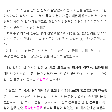
경기 직후, 박원길 감독은
팀웍이 잘맞았다
며 승리 요인을 말했습니다. 또한
아시안팀이
리시브, 디그, 서브 등의 기본기가 좋기때문에
유스때는 세계에서
성적이 좋은 거 같다 대답했고요. 유럽에게 신장적인 이점이 있기때문에 더 기
본기가 중요하다 의견을 표했습니다.
U19 주장 최익제 선수는 경기 전날 이탈리아 게임을 분석했던 것을 승리요
인으로 꼽기도 했네요. 또 팀 선수들이 자신을 잘 따라준 것 또한 언급했습니
다.
상대 이탈리아팀은 한국의 서브, 수비, 공격이 잘 통했다 말했고요. 이탈리아
주장 선수는 범실이 많았다는 것을 패인으로 말했습니다.
내일 열리는 8강에서는
일본 vs. 체코, 프랑스 vs. 러시아, 이란 vs. 브라질 의
매치가
성사되었고,
한국은 이집트와 쿠바의 경기 승자와
만나게 됩니다. (+)
한국은 풀셋경기 승자인
이집트와
만나네요.
이집트는
쿠바와의 경기에서 1번 요셉 선수(195cm)가 홀로 32득점
만들었
습니다. 쿠바와 공격에서는 같았고, 서브에서는 한참 밀렸지만
수비에서는 앞
섰습니다.
또한 쿠바의 범실이 많았네요. 이집트 선수들은
양 윙 선수들이 득
점이 많은 반면
중앙선수들은
비교적 득점이 적었었고요.
하지만 1번 요셉의