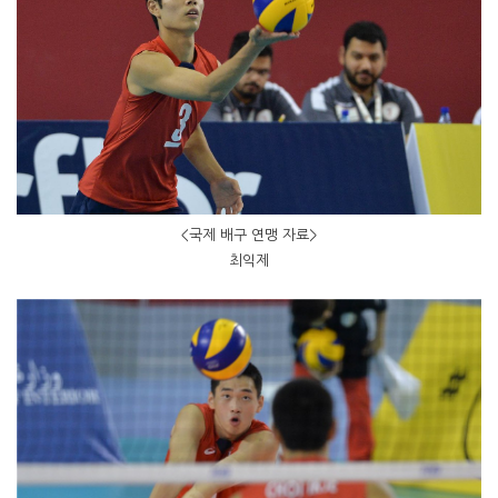
<국제 배구 연맹 자료>
최익제