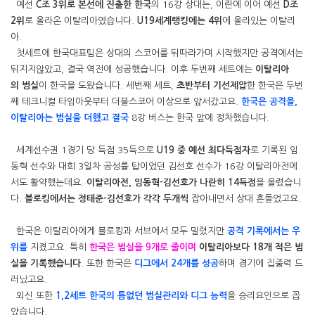
예선
C조 3위로 본선에 진출한 한국
의 16강 상대는, 이란에 이어 예선
D조
2위
로 올라온 이탈리아였습니다.
U19세계랭킹에는 4위
에 올라있는 이탈리
아.
첫세트에 한국대표팀은 상대의 스코어를 뒤따라가며 시작했지만 공격에서는
뒤지지않았고, 결국 역전에 성공했습니다. 이후 두번째 세트에는
이탈리아
의 범실
이 한국을 도왔습니다. 세번째 세트,
초반부터 기선제압
한 한국은 두번
째 테크니컬 타임아웃부터 더블스코어 이상으로 앞서갔고요.
한국은 공격을,
이탈리아는 범실을 더했고 결국
8강 버스는 한국 앞에 정차했습니다.
세계선수권 1경기 당 득점 35득으로
U19 중 예선 최다득점자
로 기록된 임
동혁 선수와 대회 3일차 공성률 탑이었던 김선호 선수가 16강 이탈리아전에
서도 활약했는데요.
이탈리아전, 임동혁-김선호가 나란히 14득점
을 올렸습니
다.
블로킹에서는 정태준-김선호가 각각 두개씩
잡아내면서 상대 흔들었고요.
한국은 이탈리아에게 블로킹과 서브에서 모두 밀렸지만
공격 기록에서는 우
위를
지켰고요. 특히
한국은 범실을 9개로 줄이며
이탈리아보다 18개 적은 범
실을 기록했습니다
. 또한 한국은
디그에서 24개를 성공
하며 경기에 집중력 드
러났고요.
외신 또한
1,2세트
한국의 틈없던 범실관리와 디그 능력
을 승리요인으로 꼽
았습니다.