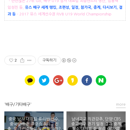
- 만만찮은 27위 Go, 배구 U19 남자 대표팀 최종엔트리 명단, 임동혁
임성진 등,
유스 배구 세계 랭킹, 조편성, 일정, 참가국, 중계, 다시보기, 결
과 등
- 2017 유스 세계선수권 FIVB U19 World Championship
2
구독하기
'배구/기타배구'
more
중국 남자 대표팀 류리빈 선수,
남녀고교 직관강추, 단양 CBS
중국남배 첫 프랑스 A리그 진
중고배구 경기 일정 결과 중계
출, 우리 선수들도 오퍼 있을까?
장소 대진표 등 정리 -제28회