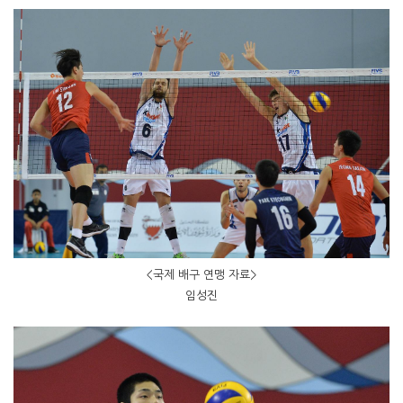
<국제 배구 연맹 자료>
임성진