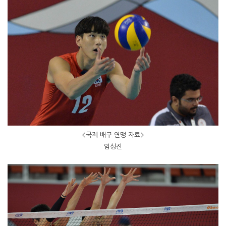
<국제 배구 연맹 자료>
임성진