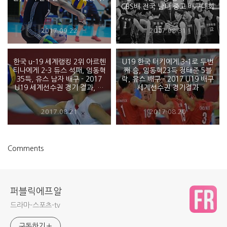
CBS배 전국 남녀 중고 배구대회
2017.09.22
2017.08.31
한국 u-19 세계랭킹 2위 아르헨
U19 한국 터키에게 3-1로 두번
티나에게 2-3 듀스 석패, 임동혁
째 승, 임동혁23득 정태준 5블
35득, 유스 남자 배구 - 2017
락, 유스 배구 - 2017 U19 배구
U19 세계선수권 경기 결과, 바
세계선수권 경기결과
레인
2017.08.21
2017.08.20
Comments
퍼블릭에프알
드라마-스포츠-tv
구독하기