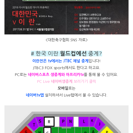
<대한축구협회 SNS 자료>
# 한국 이란
월드컵예선
중계?
이란전은 tv에서는 JTBC 채널 중계
입니다!
JTBC3 FOX sports에서도 한다고 하고요.
PC로는
네이버스포츠 생중계와 아프리카tv
를 통해 볼 수 있어요.
PC Live
네이버생중계
보러가기 클릭
모바일
로는
네이버tv앱
설치하셔서 Live탭에서 볼 수 있습니다.