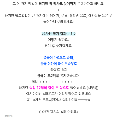
또 이 경기 당일에
경기장 역 막차도 늦게까지
운행한다고 하네요!
+
하지만 월드컵같은 큰 경기에는 레이저, 주류, 유리병 음료, 애완동물 등은 못
들어가니 주의하세요!
<9차전 경기 결과 순위>
어떻게 될까요?
경기 후 추가할게요.
중국이 1-0으로 승리,
한국 이란이 0-0 무승부로
9라운드 결과,
한국이 조2위를 유지
했습니다.
올레ㅋㅋㅋㅋㅋㅋㅋㅋㅋㅋㅋㅋㅋㅋㅋ
하지만
승점 12점의 팀이 두 팀으로
들어났네요 (시무룩)
아시아예선 4라운드가 어려워질수도 있겠네요
꼭 10차전 우즈벡전에서 승리하기를ㅠㅠㅠㅠ
<9차전 까지의 A조 순위표>