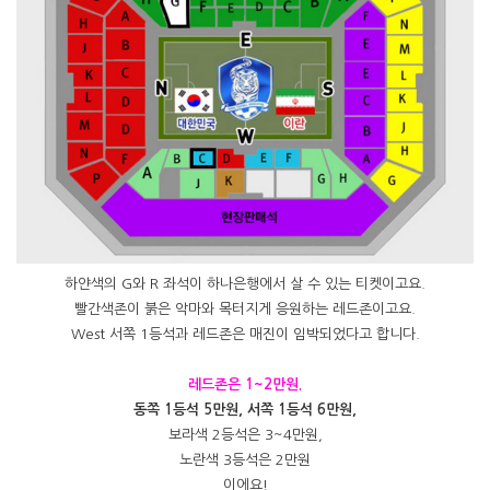
하얀색의 G와 R 좌석이 하나은행에서 살 수 있는 티켓이고요.
빨간색존이 붉은 악마와 목터지게 응원하는 레드존이고요.
West 서쪽 1등석과 레드존은 매진이 임박되었다고 합니다.
레드존은 1~2만원.
동쪽 1등석 5만원, 서쪽 1등석 6만원,
보라색 2등석은 3~4만원,
노란색 3등석은 2만원
이에요!