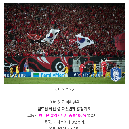
<KFA 포토>
이번 한국 이란전은
월드컵 예선 중 다섯번째 홈경기
죠.
그동안
한국은 홈경기에서 승률100%
였습니다.
중국, 카타르에게 3:2승리,
우즈벡에게 2:1승리,