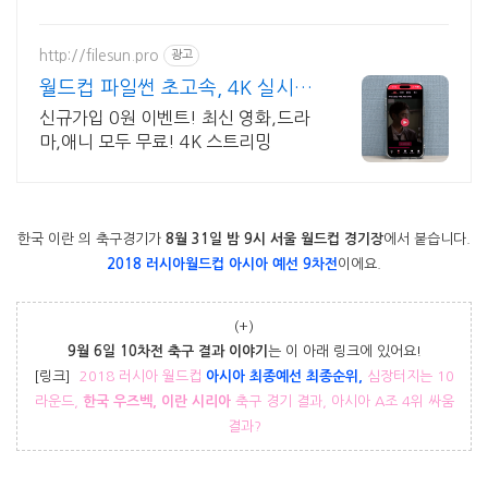
요.
http://filesun.pro
광고
월드컵 파일썬 초고속, 4K 실시간
보기!
신규가입 0원 이벤트! 최신 영화,드라
마,애니 모두 무료! 4K 스트리밍
한국 이란 의 축구경기가
8월 31일 밤 9시 서울 월드컵 경기장
에서 붙습니다.
2018 러시아월드컵 아시아 예선 9차전
이에요.
(+)
9월 6일 10차전 축구 결과 이야기
는 이 아래 링크에 있어요!
[링크]
2018 러시아 월드컵
아시아 최종예선 최종순위,
심장터지는 10
라운드,
한국 우즈벡, 이란 시리아
축구 경기 결과, 아시아 A조 4위 싸움
결과?