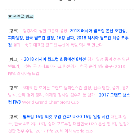
▼ 관련글 링크
[링크]
- 랭킹차이 심한 그룹에 퐁당,
2018 러시아 월드컵 본선 조편성,
피
파랭킹, 한국 월드컵 일정, 16강 날짜, 2018 러시아 월드컵 최종 조추
점
결과 - 축구 대표팀 월드컵 본선에 독일 멕시코 만난다
[링크]
-
2018 러시아 월드컵 최종예선 8차전
경기 일정 중계 선수 명단
엔트리, 대한민국 카타르 이라크 친선경기, 한국 순위 6월 축구- 2018
FIFA 러시아월드컵
[링크]
- 5대륙 탑 모이는 그랜드 챔피언스컵 일정, 선수 명단, 중계, 경기
방식, 순위 결과 정리, 이재영 정시영 김수지 등 참가 -
2017 그랜드 챔스
컵 FIVB
World Grand Champions Cup
[링크]
-
월드컵 16강 티켓 구입 완료! U-20 16강 일정 시간
대진표 장
소, 한국 A조 2위 16강 상대 포르투갈 대한민국 U20 본선 및 8강 일정?
천안 전주 수원- 2017 fifa 20세 이하 world cup