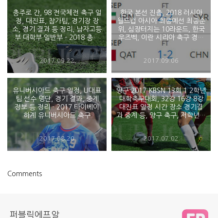
충주로 간, 98 전국체전 축구 일
한국 본선 진출, 2018 러시아
정, 대진표, 참가팀, 경기장 장
월드컵 아시아 최종예선 최종순
소, 경기 결과 등 정리, 남자고등
위, 심장터지는 10라운드, 한국
부 대학부 일반부 - 2018 충북
우즈벡, 이란 시리아 축구 경기
제 98회 전국체전
결과, 아시아 A조 4위 싸움 결
과? 피파의 실수
2017.09.22
2017.09.06
유니버시아드 축구 일정, U대표
양구 2017 KBSN 13회 1 2학년
팀 선수 명단, 경기 결과, 중계
대학축구대회, 32강 16강 8강
정보 등 정리 - 2017 타이베이
대진표 일정 시간 장소 경기결
하계 유니버시아드 축구
과 중계 등, 양구 축구, 저학년대
회
2017.08.20
2017.07.02
Comments
퍼블릭에프알