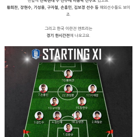
맨앞에
전북현대 두 선수에 이동국 선수도
있고요.
황희찬, 장현수, 기성용, 구자철, 손흥민, 김보경 선수 등
해외선수들도 보이
죠.
그리고 한국 이란전 엔트리는
경기 한시간전
에 나오고요.