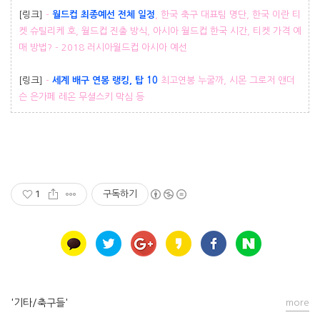
[링크]
-
월드컵 최종예선 전체 일정
, 한국 축구 대표팀 명단, 한국 이란 티
켓 슈틸리케 호, 월드컵 진출 방식, 아시아 월드컵 한국 시간, 티켓 가격 예
매 방법? - 2018 러시아월드컵 아시아 예선
[링크]
-
세계 배구 연봉 랭킹, 탑 10
최고연봉 누굴까, 시몬 그로저 앤더
슨 은가페 레온 무셜스키 막심 등
1
구독하기
'기타/축구들'
more