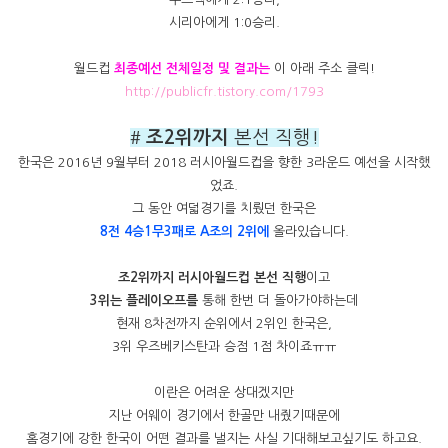
시리아에게 1:0승리.
월드컵
최종예선 전체일정 및 결과는
이 아래 주소 클릭!
http://publicfr.tistory.com/1793
#
조2위까지
본선 직행!
한국은 2016년 9월부터 2018 러시아월드컵을 향한 3라운드 예선을 시작했
었죠.
그 동안 여덟경기를 치뤘던 한국은
8전 4승1무3패로 A조의 2위에
올라있습니다.
조2위까지 러시아월드컵 본선 직행
이고
3위는 플레이오프를
통해 한번 더 돌아가야하는데
현재 8차전까지 순위에서 2위인 한국은,
3위 우즈베키스탄과 승점 1점 차이죠ㅠㅠ
이란은 어려운 상대겠지만
지난 어웨이 경기에서 한골만 내줬기때문에
홈경기에 강한 한국이 어떤 결과를 낼지는 사실 기대해보고싶기도 하고요.