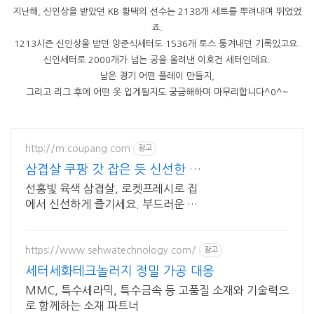
지난해, 신인상을 받았던 KB 황택의 선수는 2138개 세트를 뿌려내며 뛰었었
죠.
1213시즌 신인상을 받던 양준식세터도 1536개 토스 퉁겨내던 기록있고요.
신인세터로 2000개가 넘는 공을 올려낸 이호건 세터인데요.
남은 경기 어떤 플레이 만들지,
그리고 리그 후에 어떤 옷 입게될지도 궁금해하며 마무리합니다^0^~
http://m.coupang.com
광고
삼겹살 쿠팡 갓 잡은 듯 신선한 삼
겹살
선홍빛 육색 삼겹살, 로켓프레시로 집
에서 신선하게 즐기세요. 부드러운 육
질과 풍부한 육즙, 맛있는 삼겹살, 와우
회원 무료반품으로 만나보세요.
https://www.sehwatechnology.com/
광고
세터세화테크놀러지 정밀 가공 대응
MMC, 특수세라믹, 특수금속 등 고품질 소재와 기술력으
로 함께하는 소재 파트너