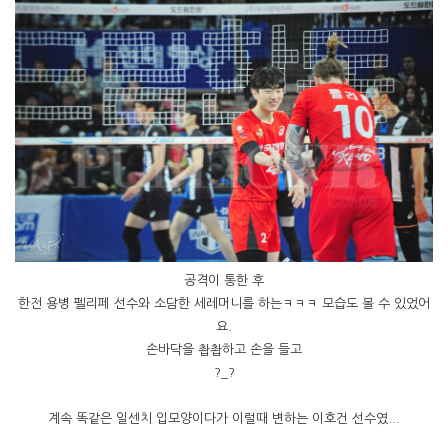
공격이 통한 후
한전 용병 펠리페 선수와 소담한 세레머니를 하는ㅋㅋㅋ 모습도 볼 수 있었어
요.
손바닥을 촵촵하고 손을 들고
?_?
계속 똑같은 일센치 입모양이다가 이럴때 변하는 이호건 선수였...