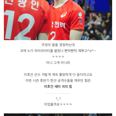
주장의 말을 경청하는데
코에 누가 하이라이터를 발랐나 빤딱빤딱 예뿌고^0^~
ㅋㅋㅋㅋ
아니 그게 아니라
이호건 선수 저렇게 계속 똘망하게 다 듣더라고요
이번 시즌 후반기 한전 공격수들을 깨우던 힘은
이호건 세터 귀의 힘
........................
?_?
이었을까요ㅋㅋㅋㅋ