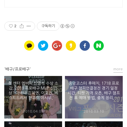
2
구독하기
'배구/프로배구'
more
첫 센터 엠비피 신영석 수상 소
흥망코스터 후매치, 1718 프로
감, 2018 프로배구 MVP 신인
배구 챔피언결정전 경기 일정
상? 이바나 김채연, 이호건, 베
시간, 티켓 가격 오픈, 배구 챔프
스트드레서 한유미 이시우, 전
전 표 예매 방법, 중계 정리, 현
광인 결혼 - 도드람 2017 2018
대캐피탈 대한항공 - 2017-
V리그 시상식
2018 도드람 v리그 프로 배구
2018.04.03
2018.03.10
리그 PO