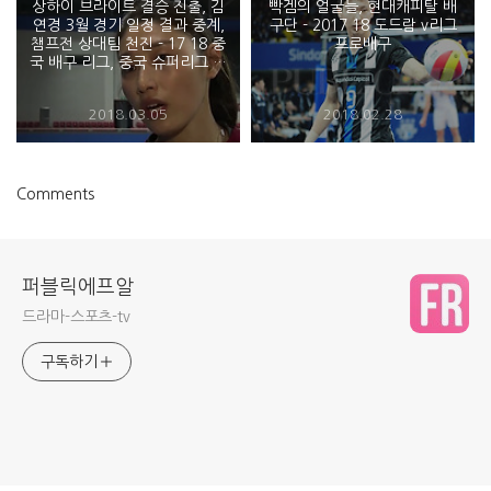
상하이 브라이트 결승 진출, 김
빡겜의 얼굴들, 현대캐피탈 배
연경 3월 경기 일정 결과 중계,
구단 - 2017 18 도드람 v리그
챔프전 상대팀 천진 - 17 18 중
프로배구
국 배구 리그, 중국 슈퍼리그 챔
피언 결정전
2018.03.05
2018.02.28
Comments
퍼블릭에프알
드라마-스포츠-tv
구독하기