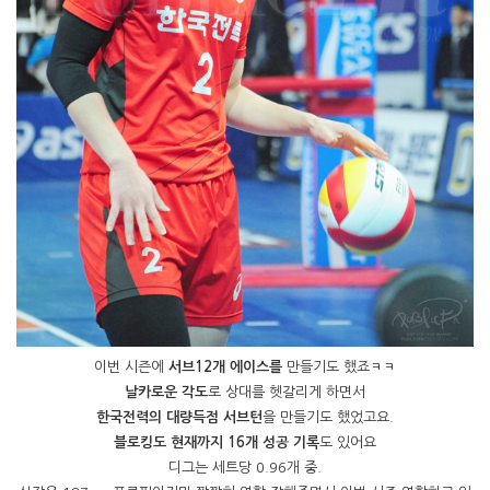
이번 시즌에
서브12개 에이스를
만들기도 했죠ㅋㅋ
날카로운 각도
로 상대를 헷갈리게 하면서
한국전력의 대량득점 서브턴
을 만들기도 했었고요.
블로킹도 현재까지 16개 성공 기록
도 있어요
디그는 세트당 0.96개 중.