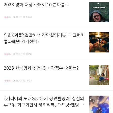
2023 영화 대상 - BEST10 뽑아봄 !
기타/tv
2023. 12. 18. 04:48
영화<괴물>결말해석 간단설명리뷰: 빅크런치
통과해낸 관객선택?
고레에다 히로카즈 감독의 영화 결말 해석 간단 설명리뷰 포스팅이에요 ! (주의 : 영화 관람하신 
기타/tv
2023. 12. 13. 00:58
2023 한국영화 추천15 + 관객수 순위는?
2023년의 두 번째 추위가 왔습니다. 벌써 다음 해와 이어지는 연 끝의 기온이 됐는데요. So, 2
기타/tv
2023. 12. 12. 16:23
<키리에의 노래>ost듣기 장면별정리: 상실의
루프위 회고와현시 영화리뷰, 오프닝-엔딩 아
이나디엔드 음악
영화 가 한국에서도 개봉했습니다. 아래 키리에의 노래 ost 듣기가사 정리와 영화 간단리뷰 포스팅