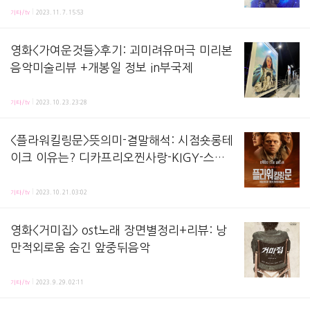
기타/tv
2023. 11. 7. 15:53
영화<가여운것들>후기: 괴미려유머극 미리본
음악미술리뷰 +개봉일 정보 in부국제
영화 미리 본 후기-정보-공유-리뷰 포스팅이에요! # 거장x엠마스톤, 유니크x웃김x아름다움! 베
기타/tv
2023. 10. 23. 23:28
<플라워킬링문>뜻의미-결말해석: 시점숏롱테
이크 이유는? 디카프리오찐사랑-KIGY-스쿼
맨-후견인-이단 쏘패-엔딩누구 정보정리뷰
영화 제목 뜻과 결말 해석-리뷰-정보 포스팅입니다. (주의! 영화 내용 포함되어있으니 시청하신 분들만
기타/tv
2023. 10. 21. 03:02
영화<거미집> ost노래 장면별정리+리뷰: 낭
만적외로움 숨긴 앞중뒤음악
영화 속 노래-ost-BGM 가사-듣기와 정리하는 포스팅이에요! 영화의 전반과 후반과 중반의 어
기타/tv
2023. 9. 29. 02:11