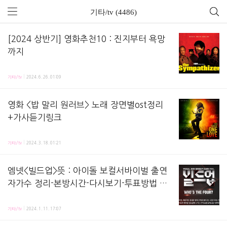
기타/tv (4486)
[2024 상반기] 영화추천10 : 진지부터 욕망
까지
에어컨이 겨울잠 자다가 띠링 깨서전쟁하자는듯 올라가는 온도x습도와대치하는 시기,무서운 장마철 
기타/tv
2024. 6. 26. 01:09
영화 <밥 말리 원러브> 노래 장면별ost정리
+가사듣기링크
영화 수록된 노래 정리한 포스팅이에요 영화 에서는 생명의 위협에도 멈추지 않고 평화를 노래하는 
기타/tv
2024. 3. 18. 01:21
엠넷<빌드업>뜻 : 아이돌 보컬서바이벌 출연
자가수 정리-본방시간-다시보기-투표방법 링
크?
Mnet tvN 보컬보이그룹서바이벌 단어뜻, 참가자 정리, 다시보기, 투표 링크 등 정리하는 포스
기타/tv
2024. 1. 11. 17:07