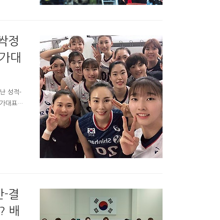
8월 9일
계랭킹 순
함께 24
 싹정
국가대
난 성적-
국가대표선
 국가대표팀
킹 국가가
첫 국가대
뛰며 팀
게 한국대표
간-결
? 배