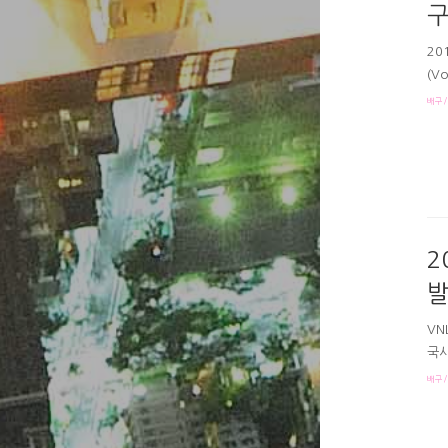
구
20
(V
20
배구/
표팀
5주
01
17
좋은
2
발
VN
국시
기를
배구/
여배
배구
김은