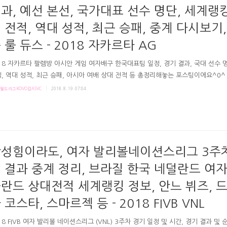
과, 예선 본선, 국가대표 선수 명단, 세계랭킹
 전적, 역대 성적, 최근 승패, 중계 다시보기,
 룰 듀스 - 2018 자카르타 AG
18 자카르타 팔렘방 아시안 게임 여자배구 한국대표팀 일정, 경기 결과, 국대 선수 명
, 역대 성적, 최근 승패, 아시아 여배 상대 전적 등 총정리해놓는 포스팅이에요^0^ 
년 인천 아시안게임에서, 중국을 꺾고 금메달을 걸었던 한국 여자배구 대표팀이 다
월드리그KOVO컵ASVC
2018. 8. 19. 07:04
 게임에 서게 됩니다. 인도네시아 자카르타에서 19일부터 여정을 시작하는데요. 
던 여배 대표팀은 16일 오후 인천에서 출국했죠. # 4강권 설레발 & 극단 게임즈 :
랭킹 아시안게임에 참가하는 나라들 중 여자배구 강팀은 중국-일본-태국 그리고 한
있습니다. 아시안게임에서 중국은 총 7번, 일본은 6번, 한국은 2번 금메달을 걸었었
은-동까지 모든 메달을 합치면 한국..
성힘이라도, 여자 발리볼네이션스리그 3주
 결과 중계 정리, 브라질 한국 네덜란드 여
란드 상대전적 세계랭킹 정보, 안느 뷔즈, 
 코스타, 스마르젝 등 - 2018 FIVB VNL
18 FIVB 여자 발리볼 네이션스리그 (VNL) 3주차 경기 일정 및 시간, 경기 결과 및 