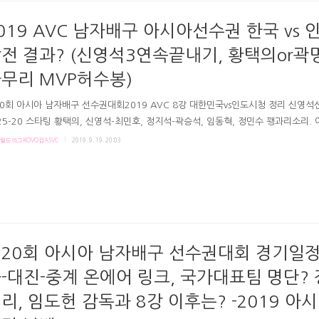
 최근 남자배구는 이란-일본이 아시아 선두를 다투는 추세였습니다. 양팀 평균신장은
- 이란198cm, 스파..
019 AVC 남자배구 아시아선수권 한국 vs 인
전 결과? (신영석3연속끝내기, 황택의or곽
무리 MVP허수봉)
0회 아시아 남자배구 선수권대회2019 AVC 8강 대한민국vs인도시청 정리 신영석
25-20 스타팅 황택의, 신영석-최민호, 정지석-곽승석, 임동혁, 정민수 꽹과리소리.
 한국 응원(?) 한국이 초반부터 앞서던 점수.감독은 연타 후 이단연결 강조하는 타임
월드리그KOVO컵ASVC
2019. 9. 19. 20:03
말 허수봉 라이트기용.마지막 신영석의 연속3득점. 속공-2서브에이스 1세트, 상대에
고, 범실 더 많았지만, 공격 15득으로 3개 앞선 한국. 황택의선수 #2세트 25-23 
 스타팅. 다시 초반 앞서며 5-1로 시작.중앙을 견제하는 인도 블로커. 6-6 동점.하
실패 - 한국은 곽승석 서브득점 8-6.인도의 강력한 속공 공격도. (어택라인에서 세
 접히더니 백A 속공..
20회 아시아 남자배구 선수권대회 경기일정
-대진-중계 온에어 링크, 국가대표팀 명단?
리, 임도헌 감독과 8강 이후는? -2019 아