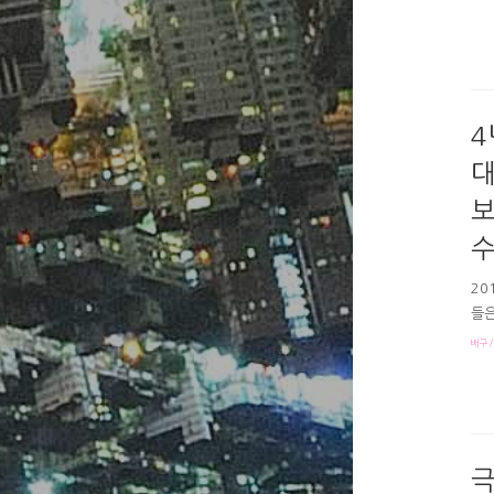
이재
희-
4
대
보
수
20
들은
에선
배구/
부심
질 
가 
다시
본 
극