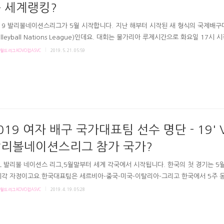
 세계랭킹?
19 발리볼네이션스리그가 5월 시작합니다. 지난 해부터 시작된 새 형식의 국제배구대
olleyball Nations League)인데요. 대회는 불가리아 루제시간으로 화요일 17시 
19 VNL발리볼네이션스리그여자배구 대표팀경기일정? 2019 VNL 한국배구대표팀 
월드리그KOVO컵ASVC
2019. 5. 21. 05:59
, 첫 주 상대? 한국대표팀은 앞으로 주마다 새로운 풀로 구성된 상대국들과, 한 주
간 경기하는데요. 첫 주, 한국은 4조에서 터키-세르비아-네덜란드와 만납니다. 세르
8 VNL에서는 메달권 아니었지만, 18' 세계선수권대회에서 우승했죠. 2016 리우 은
 유러피안 우승 등을 했고요. 네덜란드도 18VNL에서 4위에 못들었습니다. 하지만 
 성적을 냈죠..
019 여자 배구 국가대표팀 선수 명단 - 19' 
리볼네이션스리그 참가 국가?
L 발리볼 네이션스 리그,5월말부터 세계 각국에서 시작됩니다. 한국의 첫 경기는 5월
각 자정이고요.한국대표팀은 세르비아-중국-미국-이탈리아-그리고 한국에서 5주 동
 합니다.(한국 경기장은 보령종합체육관) 18일 여자배구 대표팀 VNL 명단이 발표
월드리그KOVO컵ASVC
2019. 4. 19. 05:28
 국가대표의예비-후보엔트리와강화훈련엔트리까지아래 차례로 담았어요. 2019 VN
 참가팀(16개국) # 코치진 스테파노 라바리니 감독,강성형 코치, 김성현 트레이너,
정 재활 트레이너. # 2019 여자배구 국가대표강화훈련엔트리(18명) 레프트이소영