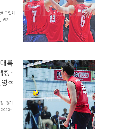
란배구협회
, 경기결
과중계정
 태국 홍
 있고요,
로 조편성이
요. 쿠웨
 대륙
랭킹-
신영석
정, 경기
2020도
대륙간예선
합예선(=