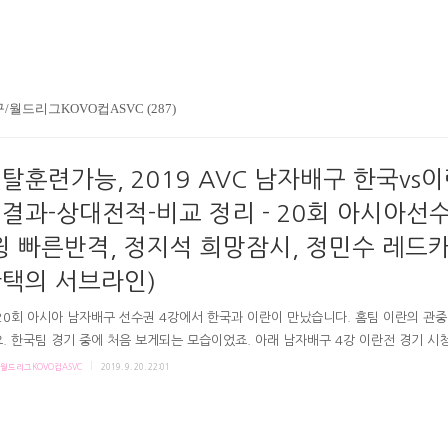
/월드리그KOVO컵ASVC (287)
탈훈련가능, 2019 AVC 남자배구 한국vs이
결과-상대전적-비교 정리 - 20회 아시아선
윙 빠른반격, 정지석 희망잠시, 정민수 레드카
택의 서브라인)
20회 아시아 남자배구 선수권 4강에서 한국과 이란이 만났습니다. 홈팀 이란의 관
. 한국팀 경기 중에 처음 보게되는 모습이었죠. 아래 남자배구 4강 이란전 경기 시
정리해놓아요. 2019 AVC아시아선수권 남자배구 4강전한국vs이란경기결과? # 한
월드리그KOVO컵ASVC
2019. 9. 20. 22:01
구 전적 ? 한국-이란 남자배구 상대전적은 통산 26경기 13승13패. 하지만 최근 0:3,
3 이란에게 모두 패배했던 한국. 이란은 현 세계랭킹 8위, 한국은 24위. 아시아선수
 우승. 이란은 2회 우승. 한국은 과거에 좋은 성적을 냈고, 이란은 최근 좋은 성적을