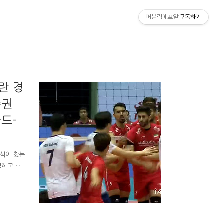
퍼블릭에프알
구독하기
란 경
수권
드-
중석이 찼는
청하고 결
국-이란 남
 1:3,
권 한국은
 내고 있고