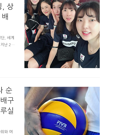
, 상
 배
단, 세계
지난 20
시 아시아가
진천에서 훈
 여자 배구
국으로 알
어요. 기
차 순
자배구
드루실
순위와 여