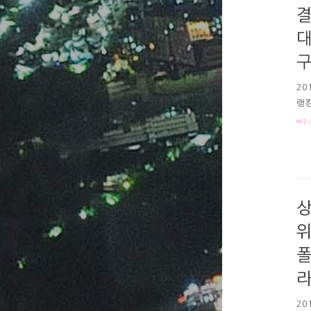
결
대
구
20
랭킹
14
배구/
모인
련하
세계
려져
타 
상
위
폴
라
20