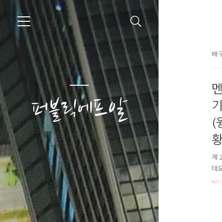
배구
멘
퍼블릭에프알
기
(
황
제 
데요
과 
배구/
자배
0:
4회