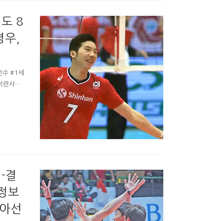
 한국19
도 8
명우,
선수 #1세
 이란사람
아웃. 세
게 3번
1세트와
지만 인도
터 허리가
-결
 정보
시아선