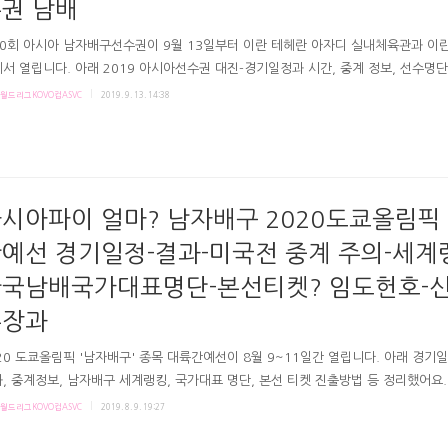
권 남배
0회 아시아 남자배구선수권이 9월 13일부터 이란 테헤란 아자디 실내체육관과 이
서 열립니다. 아래 2019 아시아선수권 대진-경기일정과 시간, 중계 정보, 선수명단
등 담아요. 2019 아시아남자배구선수권 선수명단대진-조편성경기일정-시간경기결
월드리그KOVO컵ASVC
2019. 9. 13. 14:38
# 2019 아시아배구선수권 조편성? A조 : 이란 호주 카타르 스리랑카B조 : 일본 대만
조 : 카자흐 중국 오만 인디아D조 : 한국 인니 쿠웨이트 파키스탄 A조에 홈팀 이란이
17년 1위 일본 2위 카자흐 3위 한국 4위 인도네시아 순서였죠. 2017선수권 순위
니다. + D조의 파키스탄은 당시 12위. 당시에 순위에 없었던 쿠웨이트와 오만이고
와 오만 모두 서아시아 예선통과해서..
시아파이 얼마? 남자배구 2020도쿄올림픽
예선 경기일정-결과-미국전 중계 주의-세계
국남배국가대표명단-본선티켓? 임도헌호-
주장과
20 도쿄올림픽 '남자배구' 종목 대륙간예선이 8월 9~11일간 열립니다. 아래 경기일
, 중계정보, 남자배구 세계랭킹, 국가대표 명단, 본선 티켓 진출방법 등 정리했어요. 
올림픽대륙간예선남자배구 경기일정-결과세계랭킹중계정보진출방법? # 남자배구 
월드리그KOVO컵ASVC
2019. 8. 9. 19:27
국 어디? 조편성은?# 남배 세계랭킹? 2020 도쿄올림픽 진출권을 갖기위한 대륙혼