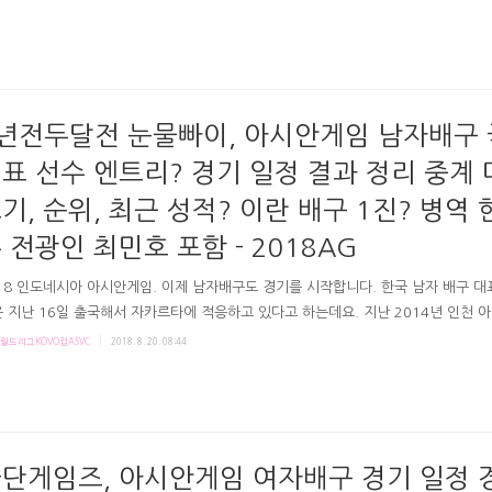
영-문정원 라이트표승주-김희진-정지윤 센터이주아-김수지-정대영-김세영-박은진
안혜진-이다영 리베로김해란-김연견-오지영 # 2019 여..
년전두달전 눈물빠이, 아시안게임 남자배구
표 선수 엔트리? 경기 일정 결과 정리 중계
기, 순위, 최근 성적? 이란 배구 1진? 병역 
 전광인 최민호 포함 - 2018AG
18 인도네시아 아시안게임. 이제 남자배구도 경기를 시작합니다. 한국 남자 배구 대
 지난 16일 출국해서 자카르타에 적응하고 있다고 하는데요. 지난 2014년 인천 
 눈물의 동메달을 걸었었고, 이번 여름, 2개월 전 VNL에서 1승 14패의 성적을 냈
월드리그KOVO컵ASVC
2018. 8. 20. 08:44
했을 듯 한 남자대표팀이죠? 그래서 팬들과 또 국민들은 선수단의 여정을 더 응원
것 같습니다. 아래 자카르타 팔렘방 아시안게임 남자 배구 경기 일정 및 결과, 조편성
예상, 중-일-이란 선수단, 세계랭킹, 한국대표팀 명단 프로필, 역대성적, 최근 승패, 
보기 링크 중계정보 등 담았습니다. 먼저, 남자배구 세계랭킹(2017.8 기준)은 이란 
12위, 중국20위, 한국21..
단게임즈, 아시안게임 여자배구 경기 일정 