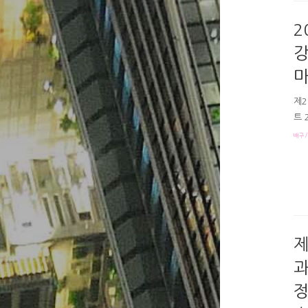
요.
3 
2
강
마
제2
트 
들의
배구/
트 
막혔
같은
서브
뒤로
제
과
정