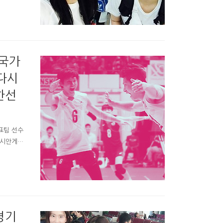
 세터이효
 국가
 다시
한선
표팀 선수
아시안게임
기에, 절치
하고 싶어
 강세 국
온에어 및
8위, 일
경기