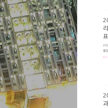
대륙
에서
위에
개국
2
리
표
20
올림
수명
배구/
이 
홈이
표팀
다져
팀은
2
과