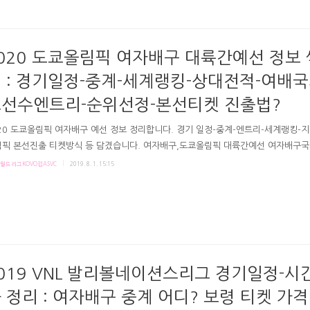
간예선)이 8월부터 열렸죠. 지난 주 여자부 경기가 세계각지에서 열렸고요. 이번 주 
 11일까지 남자배구 대륙혼합 예선 경기가 세계 6국에서 열립니다. 남자배구는 세
 따라 24개국이 대륙혼합예선 참가할 수 있고요. 한국의 세계랭킹은 푸에트리코와 
중에 막차를 타며 혼합예선 참가권을 얻었어요. ..
020 도쿄올림픽 여자배구 대륙간예선 정보
 : 경기일정-중계-세계랭킹-상대전적-여배
선수엔트리-순위선정-본선티켓 진출법?
20 도쿄올림픽 여자배구 예선 정보 정리합니다. 경기 일정-중계-엔트리-세계랭킹-지
픽 본선진출 티켓방식 등 담겼습니다. 여자배구,도쿄올림픽 대륙간예선 여자배구
단경기일정-중계세계랭킹상대전적? # 우선, 8월의 대륙혼합예선 Go ! 여자배구
월드리그KOVO컵ASVC
2019. 8. 1. 15:15
2020 도쿄 올림픽 본선 티켓을 위해 7월 말 러시아로 출국했습니다. (조별 최고랭
 되기때문에 러시아에서 조별경기가 열려요.) 여자배구 대표팀은 지난 초여름부터 
 외국인 감독인 스테파노 라바리니 감독, 강성형 수석코치와 함께 VNL 국제대회를 
왔고, 지난 여름 선수촌의 훈련 소식들도 SNS에서 전해들을 수 있었습니다. 그렇
 우선 8월 초 대륙혼합예선(=대륙간예선=interco..
019 VNL 발리볼네이션스리그 경기일정-시
 정리 : 여자배구 중계 어디? 보령 티켓 가격