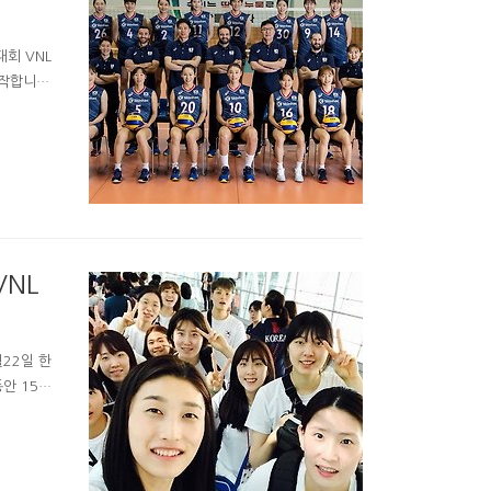
회 VNL
시작합니다.
# 한국대
에 3경기씩
비아는 2
메달, 20
지난 몇년
VNL
22일 한
안 15경
됐는데요.
L 여자
 송혜련-
-강소휘-