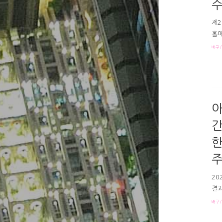
수
제2
홀에
과 
배구/
보 
콩C
20
됐습
이트
아
간
한
20
결과
쿄
배구/
참가