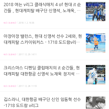
2018 여는 v리그 클래식매치 4 of 현대 it 순
간들 , 현대캐피탈 배구단 신영석, 노재욱, 문
성민, 송준호, 차영석 선수 등 -1718 도드람 v
2018년 새해가 오고 v리그 클래식매치도 왔어요프로배구리그에는 오래된 라이벌(?) 두 구단이
리그 프로배구
배구/프로배구
2018. 1. 2. 16:36
아장아장 밸런스, 현대 신영석 선수 2세와, 현
대캐피탈 스카이워커스 - 1718 도드람v리그
프로배구
배구 경기장에 갔는데경기 끝나고 왠 멍뭉이가 보였어요 (휘청휘청)두발로 걷고있는 멍뭉이멍뭉탈을
배구/프로배구
2017. 12. 29. 14:11
크리스마스 디펜딩 클럽매치의 it 순간들, 현
대캐피탈 대한항공 신영석 노재욱 정지석 선
수 등, 죽음의 디그맛 등 - 1718 도드람v리그
크리스마스 매치날 작년 정규1위, 챔결챔프 팀이 만났었죠ㅋㅋ대한항공과 현대캐피탈의 경기에서 남
배구/프로배구
2017. 12. 28. 11:19
깁스라니, 대한항공 배구단 신인 임동혁 선수
-1718 도드람 v리그