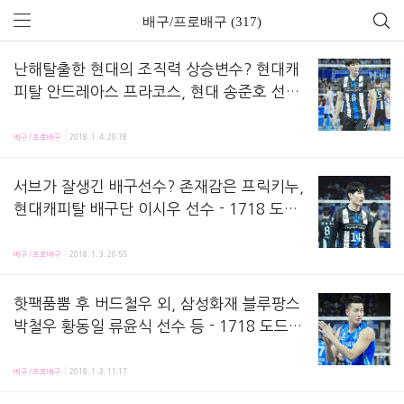
배구/프로배구 (317)
난해탈출한 현대의 조직력 상승변수? 현대캐
피탈 안드레아스 프라코스, 현대 송준호 선수
-1718 도드람 v리그 프로배구
v리그 경기 중에 남은 사진들 담겼어요.시즌 초의 난해함을 탈출해가는 팀의조직력 조율가였을(?
배구/프로배구
2018. 1. 4. 20:18
서브가 잘생긴 배구선수? 존재감은 프릭키누,
현대캐피탈 배구단 이시우 선수 - 1718 도드
람v리그 프로배구
천안 현대캐피탈 배구단에요즘 더 잘생겨지고 있다는 소문의이시우 선수 담겼어요ㅋㅋ 이시우 선수는 
배구/프로배구
2018. 1. 3. 20:55
핫팩품뿜 후 버드철우 외, 삼성화재 블루팡스
박철우 황동일 류윤식 선수 등 - 1718 도드람
v리그 프로배구
삼성화재 블루팡스 박철우, 황동일, 류윤식 선수 담겼어요 핫팩을 쥐고 몸을 풀던 박철우 선수는
배구/프로배구
2018. 1. 3. 11:17