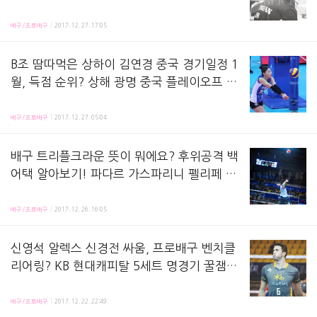
안녕하세요몇달동안 기다리고 기다리던항동혁을 보고왔어요ㅋㅋㅋ대한항공 신인 임동혁 선수요! 제천
배구/프로배구
2017. 12. 27. 17:05
B조 땀따먹은 상하이 김연경 중국 경기일정 1
월, 득점 순위? 상해 광명 중국 플레이오프 2
계단 일정, 경기 방식 결과 팀순위 - 17-18 중
김연경 선수가 속한 상하이 광밍 팀이 2017-2018 중국 슈퍼리그 조별리그인 제 1계단에서 11
국슈퍼리그 상하이 광밍
배구/프로배구
2017. 12. 27. 05:04
배구 트리플크라운 뜻이 뭐에요? 후위공격 백
어택 알아보기! 파다르 가스파리니 펠리페 문
성민 트리플 크라운? 역대 트크 누구?
배구 트리플크라운이 뭐에요? # 말 그대로 3중왕관?트리플 크라운 Triple Crown 은 말그대
배구/프로배구
2017. 12. 26. 16:05
신영석 알렉스 신경전 싸움, 프로배구 벤치클
리어링? KB 현대캐피탈 5세트 명경기 꿀잼
승률, 레드카드 뒤끝 서브
12월 22일 의정부 체육관에서 열린 2017-2018 도드람 v리그 프로배구리그 KB손해보험과
배구/프로배구
2017. 12. 22. 22:49