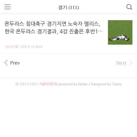
경기 (111)
온두라스 침대축구 경기지연 노숙자 엘리스,
한국 온두라스 경기결과, 4강 진출은 후반15
분 온두라스 골로 0-1 - 2016 리우올림픽 축
한국과 온두라스의 리우올림픽 8강전이 한국시간 8월 14일 아침 7시 브라질 미네이라오 체육관에
구 8강
기타/축구들
2016. 8. 14. 08:24
Prev
Next
ⓒ 2012-2021
퍼블릭에프알
powered by kakao / Designed by Tistory