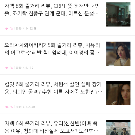
자백 8회 줄거리 리뷰, CRPT 뜻 허재만 군번
줄, 조기탁-한종구 관계 군대, 어르신 문성근
추측? 최필수 블랙베어 보고서, 페티딘 가방,
자백 8화 줄거리 리뷰,방송 시청하며 정리해놓은 노트에요! 지난 회, 사거리에서 마주친 네 사람. 
김선희 뉴스
기타/tv
2019. 4. 14. 22:48
으라차차와이키키2 5회 줄거리 리뷰, 차유리
의 어그로-설레발 력! 엄석대, 이이경의 꿈 김
정은, 신현수 징크스, 인교진-박아인 특별출
으라차차 와이키키 5화 줄거리 리뷰,방송 시청 후 정리해놓은 노트에요! 지난 회, 우식(김선호 분
연, ost
기타/tv
2019. 4. 9. 17:21
킬잇 6회 줄거리 리뷰, 서원석 살인 실패 장기
용, 의뢰인 공격? 수현 이름 지어준 도현진?
박태수 안약 실명, 세한병원 후원?
킬잇 6화 줄거리 리뷰,방송 시청하면서 정리해보는 노트에요! 지난 회, 슬기(노정의 분)에게 현진
기타/tv
2019. 4. 7. 23:40
자백 6회 줄거리 리뷰, 유리(신현빈)아빠 죽
음 이유, 청와대 비선실세 보고서? 노선후-진