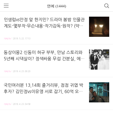
연예 (1444)
인생럽vs안정 앞 한지민? 드라마 봄밤 인물관
계도-몇부작-무슨내용-작가감독-원작? (약사
정해인 아들 있다?)
새 수목드라마 의 인물관계도-몇부작-원작-작가감독-줄거리-방송시간 등 담아서 정리해놓은 노트에요
기타/tv
2019. 5. 22. 17:13
동상이몽2 신동미 허규 부부, 만남 스토리와
5년째 시댁살이? 정색싸움 무섭 간분실, 에센
스 자동분사 제품? 윤상현 막내 백일 떡, 인교
동상이몽2 신동미-허규 합류편방송 시청 후기 남겨놓은 노트에요! 이번 회에서 신동미-허규 부부가
진 문어
기타/tv
2019. 4. 23. 06:20
국민여러분 13,14회 줄거리뷰, 점점 귀엽 박
후자? 김민정vs이유영 서로 잡기, 60억 오해,
최시원 여론조사 결과? 백진희-최다니엘 특별
국민여러분! 13,14화 줄거리 리뷰,방송 시청 후 정리해놓는 노트에요! 지난 회, 사기꾼들과 정국
출연, 현재까지 ost 정리-오빠나빠요 가사
기타/tv
2019. 4. 23. 04:58