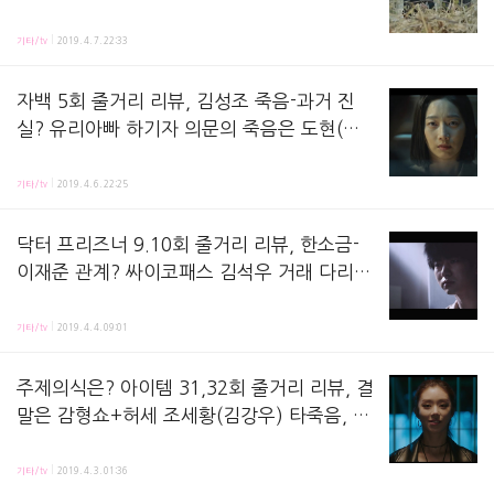
여사, 정체 의사? 조경선-조기탁 남매 추측?
자백 6화 줄거리 리뷰,방송 시청하면서 정리해놓은 공책이에요! 지난 회, 도현(이준호 분)의 아버
창현동 범인
기타/tv
2019. 4. 7. 22:33
자백 5회 줄거리 리뷰, 김성조 죽음-과거 진
실? 유리아빠 하기자 의문의 죽음은 도현(준
호)와 관련? 차승후 중령 총기사건과 기춘호
자백 5화 줄거리 리뷰,방송 시청하면서 정리해놓은 노트에요! 지난 회, 도현(이준호 분)이 유현이
기타/tv
2019. 4. 6. 22:25
닥터 프리즈너 9.10회 줄거리 리뷰, 한소금-
이재준 관계? 싸이코패스 김석우 거래 다리
미, JH 김회장, 나이제 한빛 주사 이유? cctv
닥터프리즈너 9,10 회 줄거리 리뷰,방송 시청 후 정리해놓는 노트에요! 지난 회, 선민식(김병철 
끈사람 복혜수?
기타/tv
2019. 4. 4. 09:01
주제의식은? 아이템 31,32회 줄거리 리뷰, 결
말은 감형쇼+허세 조세황(김강우) 타죽음, 목
걸이 아이템 여자 이주빈 등장, 주지훈의 소
아이템 35-36회 줄거리 리뷰,방송 시청 후 정리해놓는 노트에요! 지난 회, 조카 다인(신린아 분
원? 김민교 삼일절특사, 서요한 여친
기타/tv
2019. 4. 3. 01:36