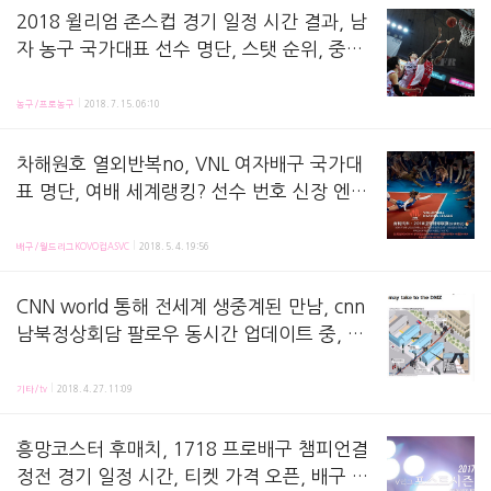
2018 윌리엄 존스컵 경기 일정 시간 결과, 남
자 농구 국가대표 선수 명단, 스탯 순위, 중계
다시보기 영상 - 제 40회 윌리엄존스컵 국제
2018 윌리엄 존스컵, 40회를 맞은 William Jones Cup이 남자부 7월 14일부터 22
농구대회
농구/프로농구
2018. 7. 15. 06:10
차해원호 열외반복no, VNL 여자배구 국가대
표 명단, 여배 세계랭킹? 선수 번호 신장 엔트
리 중계 - 2018 발리볼 네이션스리그 경기 일
FIVB 2018 발리볼 네이션스리그 (Volleyball Nations League) 대한민국 여자
정 결과 순위 방식, 티켓예매 가격 방법
배구/월드리그KOVO컵ASVC
2018. 5. 4. 19:56
CNN world 통해 전세계 생중계된 만남, cnn
남북정상회담 팔로우 동시간 업데이트 중, 새
역사 시작 문재인 김정은 방명록
2018 남북정상회담이 27일 오전부터 일정을 이어가고 있습니다. [링크] - 91핵실험 김정은,
기타/tv
2018. 4. 27. 11:09
흥망코스터 후매치, 1718 프로배구 챔피언결
정전 경기 일정 시간, 티켓 가격 오픈, 배구 챔