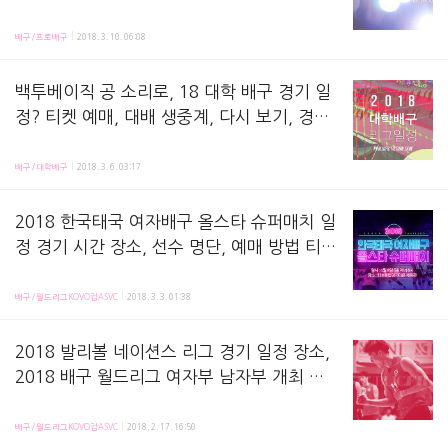
프전 표 예매 방법, 중계 정리, 현대캐피탈 대
2017-2018 도드람 v리그 포스트시즌!프로배구 플레이오프 및 챔피언 결정전의경기 일정, 티켓 가
한항공 - 2017-2018 도드람 v리그 프로 배구
배구/프로배구
2018. 3. 10. 06:08
리그 PO
백투베이직 공 소리로, 18 대학 배구 경기 일
정? 티켓 예매, 대배 생중계, 다시 보기, 경기
결과, 역대 MVP? 토요일 스케쥴 - 2018 KU
2018 대학배구리그가 U리그 이름으로 이번해에도 지난해와 같은 3월 22일 개막한다고 합니다.
SF 대학배구 U리그
배구/대학배구
2018. 3. 6. 03:17
2018 한국태국 여자배구 올스타 슈퍼매치 일
정 경기 시간 장소, 선수 명단, 예매 방법 티켓
가격, 경기결과 등 정리, 오마이걸, 김연경, 눗
한국태국 올스타 슈퍼매치가 2018년에는 한국에서 열립니다. 지난해, 2017 6월 태국에서 열
사라 등 - 한태 올스타전
배구/월드리그KOVO컵ASVC
2018. 3. 3. 01:38
2018 발리볼 네이션스 리그 경기 일정 장소,
2018 배구 월드리그 여자부 남자부 개최 장
소? - 2018 VNL
2018 VNL 발리볼네이션스리그 일정이 지난 2월 16일 스위칠란드에서 발표되었습니다.남녀 각각 16
배구/월드리그KOVO컵ASVC
2018. 2. 17. 16:50