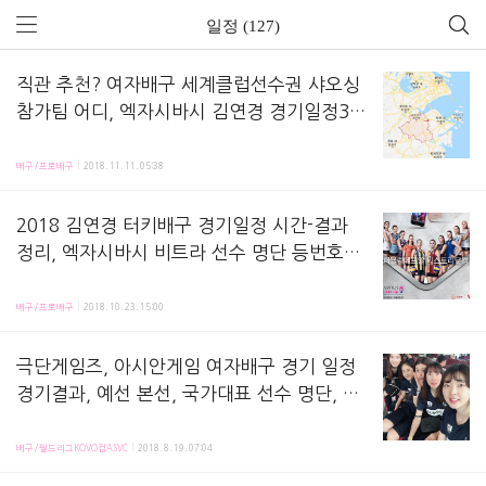
일정 (127)
직관 추천? 여자배구 세계클럽선수권 샤오싱
참가팀 어디, 엑자시바시 김연경 경기일정3 +
결과 - FIVB 2018 배구 클럽 월드챔피언십
2018 클럽 세계선수권이 12월 4일부터 열립니다. 김연경 선수 소속의 터키 클럽 '엑자시바시 비
배구/프로배구
2018. 11. 11. 05:38
2018 김연경 터키배구 경기일정 시간-결과
정리, 엑자시바시 비트라 선수 명단 등번호?
보스코비치 라르손 - 2018-2019 터키 베셀
2018-2019 터키 여자배구 본 시즌이 시작됩니다. 지난 해 중국광밍리그에서 중위권팀을 중국시
비너스 술탄랄 리그 여자배구 kimyk in Turk
배구/프로배구
2018. 10. 23. 15:00
ey Womens Volleyball
극단게임즈, 아시안게임 여자배구 경기 일정
경기결과, 예선 본선, 국가대표 선수 명단, 세
계랭킹, 상대 전적, 역대 성적, 최근 승패, 중
2018 자카르타 팔렘방 아시안 게임 여자배구 한국대표팀 일정, 경기 결과, 국대 선수 명단, 세
계 다시보기, 배구 룰 듀스 - 2018 자카르타
배구/월드리그KOVO컵ASVC
2018. 8. 19. 07:04
AG