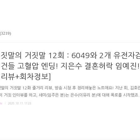
(3219)
짓말의 거짓말 12회 : 6049와 2개 유전자
건들 고혈압 엔딩! 지은수 결혼허락 임예진!
리뷰+회차정보]
말의 거짓말 12화 줄거리 리뷰, 방송 시청 후 정리해놓은 노트에요! 지난 회, 김호
이 거짓 인터뷰를 하고, 세미(임주은 분)는 은수(이유리 분)에 대해 폭로를 시작했죠.
, 김호란때문에 우주와 은수에게 위기가 찾아왔지만 그 상황에서 지민은 은수에 대
tv
2020. 10. 11. 11:23
을 다시한번 확인했죠. 행복한 결말이 나오는 줄 알았지만 김호란은 쉬지않는(?) 
. 극본 김지은 연출 김정권 김정욱 거짓말의 거짓말 12회 줄거리 리뷰 # 김호란의 
는 지민-은수 지민은 기자들에게서 은수를 숨겨 집으로 데려가요. 지민은 은수에게
의 기자였지만 "갈 때마다 면회신청이 거절됐어요" 김호란의 방해가 있었던 것과, 1
다고 해서 김호란이 이렇게 나오는 거라 ..