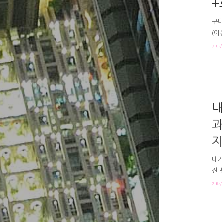
+
구미
(이
두 
기타/
해내
천년
산 
(이
아,
내
과
지
내가
진 
에서
기타/
이 
예뻤
경전