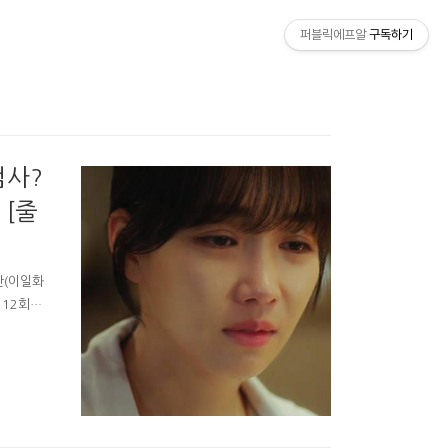
퍼블릭에프알
구독하기
검사?
 [줄
란(이일화
 12회에
한 자신의
엔딩이 나왔
방해를 확
 자신이
0년 일을