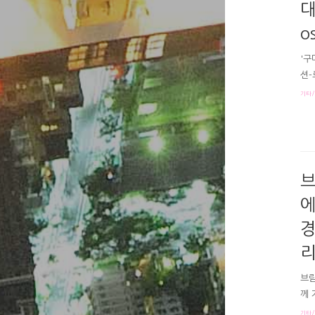
대
o
'구
션-
아래
기타/
뎐 
뜻?
자 
꼬리
라마
브
에
경
리
브람
께 
폭력
기타/