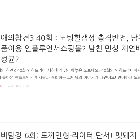
것 같았어요. 송정희 작은선생-할머니의 죄책감 일로요. 극본 류보리 연출 조영민 김
 좋아하세요? 12회 줄거리 리뷰 다 카포 : 처음으로 되돌아가서 # "내가 매일 우산
" 호텔 생활만 해서 우산이 없던 준영에게 송아는 우산을 선물하죠. 송아가 정경얘
게 서운해할 때, 비가 오는 밖. 준영은 송아가 준 우산을 매일 갖고 다닌다며 같이
 (좀 오해가 풀리는 송아였겠죠?)..
애의참견3 40회 : 노팅힐갬성 충격반전, 남
품이용 인플루언서쇼핑몰? 남친 민성 재연
성균?
의 참견3 40화 연참드라마 시청후기 정리해놓은 노트에요! 40회의 연참드라마에서
 돌아온 인플루언서 첫사랑과 재회하는 고민남의 이야기가 나왔어요! 연애하며 노
 알았지만 CF를 찍은 듯한 잔인한 사연이었습니다. 연애의 참견3 40회 줄거리 리뷰
tv
2020. 10. 7. 01:19
 특별MC ! 40회엔 산다라박이 특별MC로 등장했어요! 유명한 연참러, 주로 비대
는 이야기들이 나왔죠. + 사연의 참견에선 직장동료의 안경 선물이 썸인지 아닌지 
 우울증 남친에게 헬스장 등록해줬다가 철저한 관리를 하게되고 집에 헬스장을 열며
위기가 온 사연도 나왔습니다. 잼토크가 함께했고요. # 인플루언서 첫사랑과 노팅힐
니... 40회 연참드라마의 제목은 '소녀 시절의 너..
비탐정 6회: 토끼인형-라이터 단서! 멧돼지