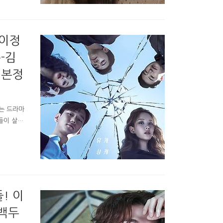
릴 수 있
 이정
-김
기본정
는 드라마
들이 살기
-인물소개,
부작-재방
기로 시작
합니다. 그
태는 아내
! 이
 백두