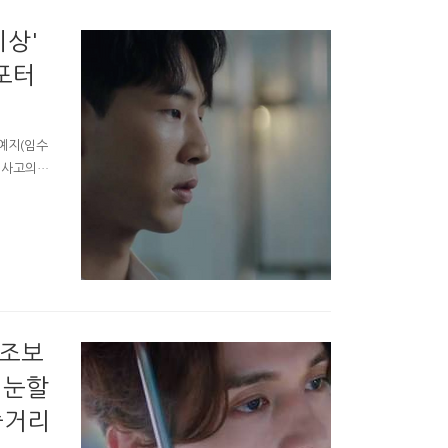
이상'
포터
 예지(임수
 사고의
수를 하려
 서진 사고
는 환과 예
캐리는 기
폭탄처럼 아
 조보
외눈할
줄거리