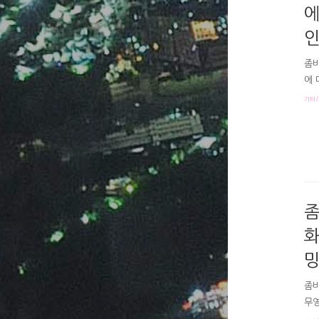
에
인
좀비
에 
치면
기타/
도,
리뷰
찾아
터 
물건
좀
화
밍
좀비
무영
왔죠