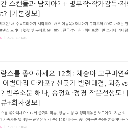
간 스캔들과 남지아? + 몇부작-작가감독-재
st? [기본정보]
미호뎐' 새 수목드라마가 시작해요! 배우 이동욱X조보아가 구미호와 PD로 나오는 
로맨스 드라마! 🦊🦊🦊 구미호 모티브의, 한국적인 슈퍼히어로물이란 소개에 기대
, 구미호뎐 인물관계 등과 몇부작-작가감독-재방송 등 드라마 기본 정보 정리했어요
tv
2020. 10. 7. 14:05
드라마 기본정보 간단 인물관계-소개 작가감독-몇부작-재방송? 무슨 내용? # 구미
 드라마 제목 구미호'뎐' 뜻? '구미호' =아홉개의 꼬리달린 여우. '뎐'은 '이야기' 를
'전' 즉 드라마는 꼬리아홉여우이야기죠. 동아시아의 전설의 요괴인 구미호인데요. 
여우가 매혹적인 여성으로 변해 남자를 홀려 사람을 잡아먹는 설로 알려져있죠. + 2
 구미호뎐에선 간이라도 빼주고싶게 만드는 신..
람스를 좋아하세요 12회: 채송아 고구마연
 이별다짐 다카포? 선긋기 빌런대결, 과장v
? 반주소문 해나, 송정희-정경 작은선생도! 
뷰+회차정보]
스를 좋아하세요? 12화 줄거리 리뷰, 방송 시청 후 정리해놓은 노트에요! 지난 회,
가 가족사를 털어놓은 준영(김민재 분) 12회에서는, 송아(박은빈 분)를 흔들어대는 
들이 연속됐죠. 과장과 이수경이 빌런대결을 펼치면서 나왔고요. 한편 정경 곁의 
tv
2020. 10. 7. 10:40