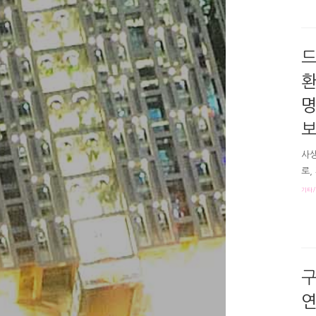
게 
어?
드
환
명
보
사생
로,
위해
기타/
몇부
송?
한 
런데
미숙
구
연