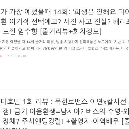
가 가장 예뻤을때 14회: '희생은 안해요 더
환 이기적 선택예고? 서진 사고 진실? 해리
 느낀 임수향 [줄거리뷰+회차정보]
 가장 예뻤을 때 14화 줄거리 리뷰, 방송 시청하며 정리해놓은 노트에요! 지난 회,
분)가 이별하자고 할 때 캐리정(황승언 분)의 피살 소식이 들렸죠. 14회에서는, 미국
이 밝혀졌고요. 또 자신의 선의의 희생을 가족이 이용한다 느낀 서환(지수 분)이 복
tv
2020. 10. 8. 23:03
듯 했죠! 극본 조현경 연출 오경훈 송연화 내가 가장 예뻤을 때 14회 줄거리 리뷰 #
진실은?! 쓰러진 캐리정과 기석이 보입니다. 전화를 받고 서울로 가는 서진. 함께 가
 + "사고나던 날. 내가 타이어 긁어놨어" 경찰서에 간 서진에게 기석은 고백합니다. 
 다운시키라고 한건데 바퀴가 터져 차가 절벽으로 추락했다고 하죠. 터지기 직전 
반응 않는 서진. + 서진은..
미호뎐 1회 리뷰 : 묵힌로맨스 이연x칼시선
 잼! 금기 아음환생=남지아? 버스의 수영-
 정체? 주사엔딩강렬! +촬영지-아역배우 [