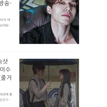
방송-
판타지-액
됐는데요.
! 구미호
호뎐 무슨
 뜻하는 한
한국에선 9
020 드
속샷
s이수
[줄거
 대전에 함
'선긋기'의
갈등도 폭발