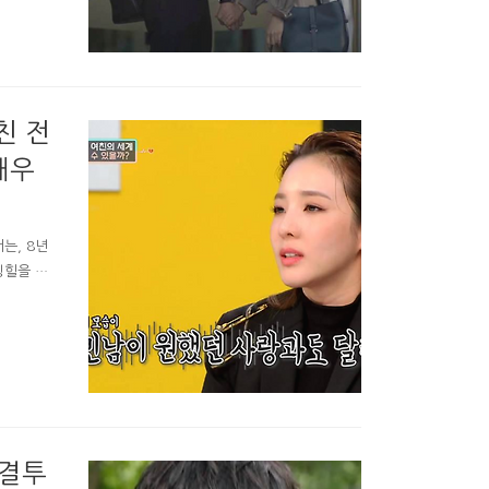
장한 브람
 갖고 다닐
기하는 준
 가자합니
친 전
배우
는, 8년
팅힐을 찍
 # 산다
면 연애를
묻는 사연
 결국 연애
 찍는줄 알
 결투