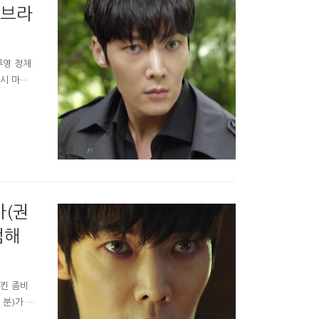
러브라
무영 정체
다시 마주
 주는 부름
회 줄거리
을 보고
비의 라이
 갖고있던
사(권
샘해
들킨 좀비
 분)가 나
탐정 5회