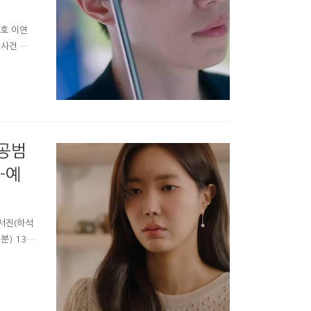
미호 이연
 사건 등
약(?)을
생긴일 #
1000년
여우 이연
 아이 지
국공범
-예
 서진(하석
분) 13회
이싱 팀원들
내가 가장
여자의 신
한게 그렇