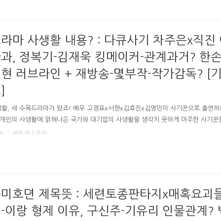
인정이 안돼요?" 예지는 캐리정이 자신없어 질투하는걸 안다 말하고, "넌 나처럼 매달
" 반대로 캐리정은 자존심 버릴 ..
라마 사생활 내용? : 다큐사기 차주은x직진
과, 정복기-김재욱 킹메이커-관계과거? 한손
현 러브라인 + 재방송-몇부작-작가감독? [
]
활, 새 수목드라마가 왔죠! 배우 고경표x서현x김효진x김영민이 사기꾼으로 출연하
 개인의 사생활에 얽혀나온 국가와 대기업의 사생활을 생각치 못하게 마주한 사기꾼
 '사기 전쟁'을 하게되는 스토리라고 해요. 🤷‍♀️🤷‍♂️ 아래 드라마 사생활의 간단내용
tv
2020. 10. 7. 16:32
작-작가감독-재방송 등 기본정보 담았어요! JTBC 사생활 무슨 내용? 작가감독-몇
 인물 관계 소개? 기본정보 # 드라마 사생활, 무슨 내용? 시골나이트에서 양아치 사
아빠 차현태, 예쁘고 머리좋은 나이트죽순이 미숙과 사기생활하며 가정을 꾸렸다고 
 '종교사기' 위해 현태를 스카웃해 데려가는 사기사업전문가 정복기(김효진 분) 현
을 배신합니다. 한편 딸을 차에 밀어버리는..
미호뎐 제목뜻 : 세련토종판타지x매혹요괴들
-이랑 형제 이유, 구신주-기유리 인물관계?