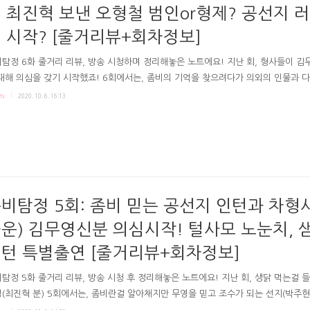
 최진혁 보낸 오형철 범인or형제? 공선지 
 시작? [줄거리뷰+회차정보]
탐정 6화 줄거리 리뷰, 방송 시청하며 정리해놓은 노트에요! 지난 회, 형사들이 김
대해 의심을 갖기 시작했죠! 6회에서는, 좀비의 기억을 찾으려다가 의외의 인물과 
서 재밌는 상황들이 벌어졌죠. 폭소케하는 멧돼지와의 결투가 나오기도, 또 의문을
tv
2020. 10. 6. 16:13
 산타에 대한 단서같은 장면들도 있었습니다! 극본 백은진 연출 심재현 좀비탐정 6
 야생동물 습격사건 # 돌아가는 차형사 찐 김무영의 사기죄, 신분증 도용 등의 기록
온거였던 차형사. 차형사는 무영에게 잘지내보자합니다. 잘 돌려보내는 선지. # 좀
알아볼 때, 마주치는 오형철! 선지는 기억을 찾는 방법을 알아봅니다. 선지는 좀비가
을 살펴봅니다. 사망추정시간에 멈춘 듯한 시계, ..
비탐정 5회: 좀비 믿는 공선지 인턴과 차형
운) 김무영신분 의심시작! 털사모 노눈치, 
턴 특별출연 [줄거리뷰+회차정보]
탐정 5화 줄거리 리뷰, 방송 시청 후 정리해놓은 노트에요! 지난 회, 생닭 먹는걸 
(최진혁 분) 5회에서는, 좀비란걸 알아채지만 무영을 믿고 조수가 되는 선지(박주현
! 하지만 좀비의 정체는 점점 의심받기 시작했고요! 극본 백은진 연출 심재현 좀비