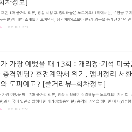
회차정보]
호뎐 1화 줄거리 리뷰, 방송 시청 후 정리해놓은 노트에요! 1회에서는, 주인공 구
동욱 분)에 대한 소개들이 보이면서, 남지아PD(조보아 분)가 의문을 품게된 21년 전
주인공이 얽혀 있는 점들이 보여졌죠. 갈등을 일으키는 요괴 이랑(김범 분)도 악질 활
tv
2020. 10. 8. 11:03
갔고요. 극본 한우리 연출 강신효 조남형 구미호뎐 1회 줄거리 리뷰 여우고개에서 
 산 여우는 천호가 된다 구미호뎐은 여우는 100살이 되면 여인-사내가 될 수 있고, 
여우는 신통한 무당과 같은 '천호'가 된다 는 '현중'의 기록으로 시작해요. (주인공 
동욱 분)이 천 살이 넘었다 나오죠) # 21년 전, 여우고개의 사고와 기묘한 일을 겪은
 '아음'을 찾으러왔던..
가 가장 예뻤을 때 13회 : 캐리정-기석 미
 충격엔딩? 혼전계약서 위기, 앰버정리 서환
와 도피예고? [줄거리뷰+회차정보]
 가장 예뻤을 때 13화 줄거리 리뷰, 방송 시청하며 정리해놓은 노트에요! 지난 회,
분)과 미국에 있던걸 밝혀버린 캐리정(황승언 분) 충격의 기억을 해버린 예지(임수향 
는, 캐리정vs예지의 만만찮은 말빨의 싸움이 있었죠. 또 서진을 보게되는 옛 카레
tv
2020. 10. 7. 23:55
단서를 흘리기도 또 충격 엔딩을 만들기도 했고요! 극본 조현경 연출 오경훈 송연화 
을 때 13회 줄거리 리뷰 # 신경전하는 캐리정vs예지 캐리정에게 찾아간 예지. 두 
이 팽팽합니다. "내 남자 데리러 간거에요. 돌려줘요." "간호사 취급당하고 아웃당