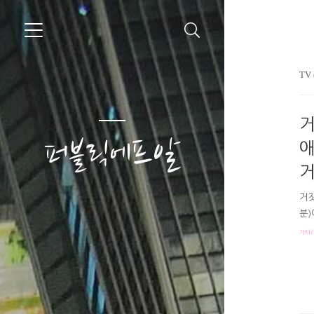
TV 
거
퍼블릭에프알
애
거
거짓
분)
서는
기타/
마음
고요
인하
편지
파겠