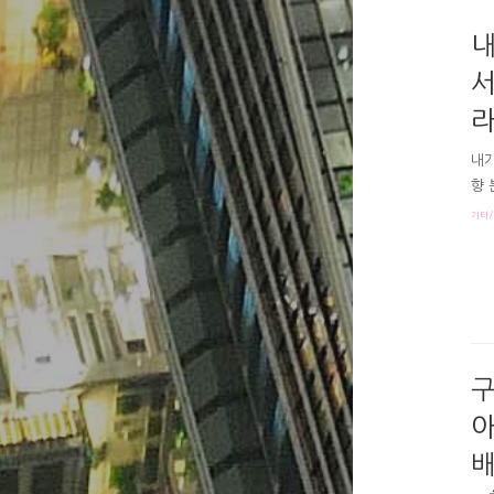
내
서
라
내가
향 
진실
기타/
는 
의 
지.
록만
무 
구
아
배