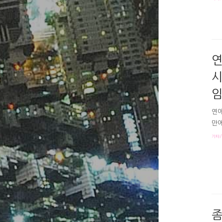
할 
스를
게요
영에
다.
연
시
임
연애
만에
은줄
기타/
라박
했다
과,
에 
았더
좀