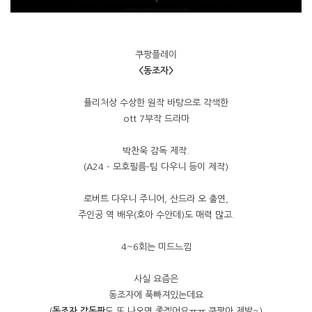
쿠팡플레이
<동조자>
퓰리처상 수상한 원작 바탕으로 각색한
ott 7부작 드라마
박찬욱 감독 제작.
(A24 - 모호필름-팀 다우니 등이 제작)
로버트 다우니 주니어, 산드라 오 출연,
주인공 역 배우(호아 수안데)도 매력 많고.
4~6회는 미드느낌
사실 요즘은
동조자에 푹빠져있는데요
(
동조자 감독판
도 또 나오면 좋겠어요ㅠㅠ 쿠팡아 제발~)