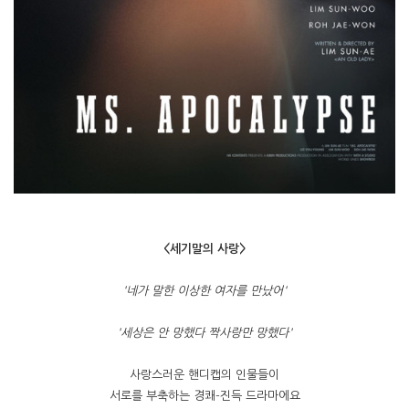
<세기말의 사랑>
'네가 말한 이상한 여자를 만났어'
'세상은 안 망했다 짝사랑만 망했다'
사랑스러운 핸디캡의 인물들이
서로를 부축하는 경쾌-진득 드라마에요