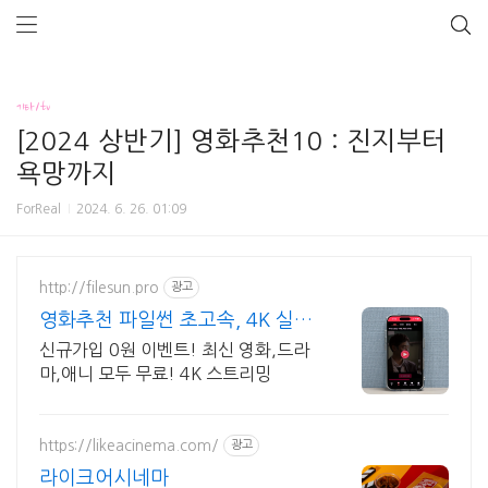
기타/tv
[2024 상반기] 영화추천10 : 진지부터
욕망까지
ForReal
2024. 6. 26. 01:09
http://filesun.pro
광고
영화추천 파일썬 초고속, 4K 실시
간 보기!
신규가입 0원 이벤트! 최신 영화,드라
마,애니 모두 무료! 4K 스트리밍
https://likeacinema.com/
광고
라이크어시네마