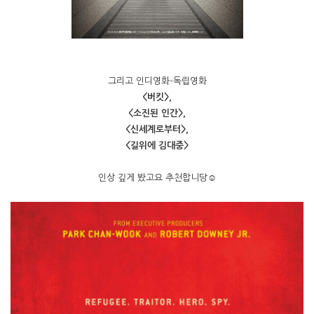
그리고 인디영화-독립영화
<버킷>,
<소진된 인간>,
<신세계로부터>,
<길위에 김대중>
인상 깊게 봤고요 추천합니당☺