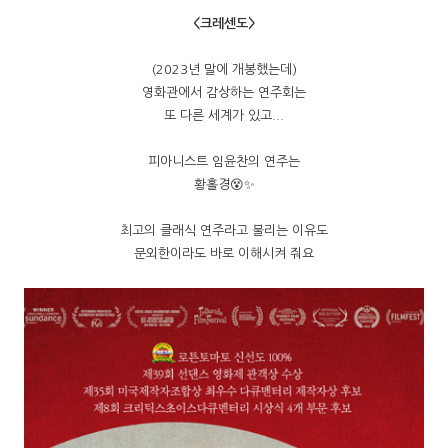
<크레센도>
(2023년 말에 개봉했는데)
영화관에서 감상하는 연주회는
또 다른 세계가 있고...
피아니스트 임윤찬의 연주는
황홀경😵✨
최고의 클래식 연주라고 불리는 이유도
문외한이라도 바로 이해시켜 줘요