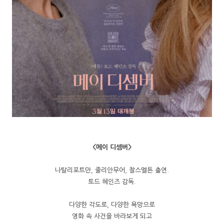
<메이 디셈버>
나탈리포트만, 줄리안무어, 찰스멜튼 출연.
토드 헤인즈 감독.
다양한 각도로, 다양한 욕망으로
영화 속 사건을 바라보게 되고