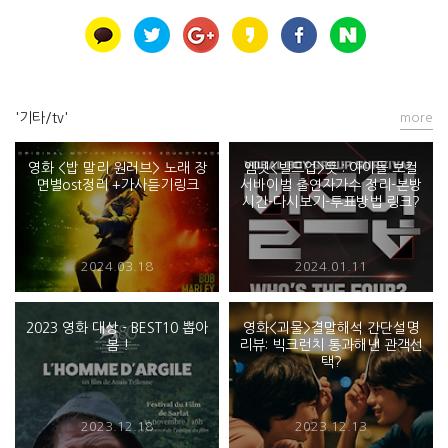
'기타/tv'
more
영화 <밥 말리 원러브> 노래 장
엠넷<빌드업>뜻 : 아이돌 보컬
면별ost정리 +가사듣기링크
서바이벌 출연자가수 정리-본방
시간-다시보기-투표방법 링크?
2024.03.18
2024.01.11
2023 영화 대상 - BEST10 뽑아
영화<괴물>결말해석 간단설명
봄 !
리뷰: 빅크런치 통과해낸 관객선
택?
2023.12.18
2023.12.13