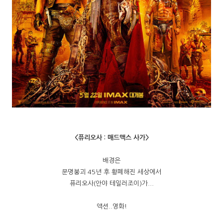
<퓨리오사 : 매드맥스 사가>
배경은
문명붕괴 45년 후 황폐해진 세상에서
퓨리오사(안야 테일러조이)가...
액션..영화!