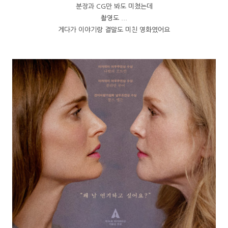
분장과 CG만 봐도 미쳤는데
촬영도 ...
게다가 이야기랑 결말도 미친 영화였어요