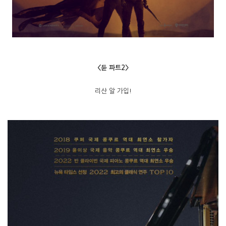
<듄 파트2>
리산 알 가입!