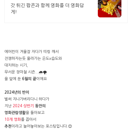
갓 튀긴 팝콘과 함께 영화를 더 영화답
게!
에어컨이 겨울잠 자다가 띠링 깨서
전쟁하자는듯 올라가는 온도x습도와
대치하는 시기,
무서운 장마철 시즌...🌧🌪
을 앞에 둔
6월의 끝
이에요
2024년의 반이
벌써 지나가버리다니 하다가
지난
2024 상반기
동안의
영화관람생활
을 돌아보고
10개 영화
를 꼽아서
추천
이라고 늘어놓아보는 포스팅입니다.😊