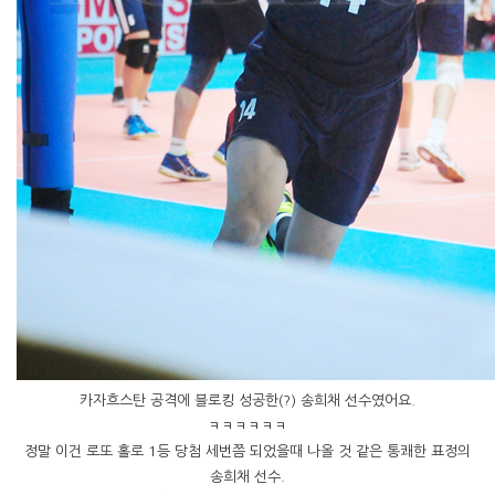
카자흐스탄 공격에 블로킹 성공한(?) 송희채 선수였어요.
ㅋㅋㅋㅋㅋㅋ
정말 이건 로또 홀로 1등 당첨 세번쯤 되었을때 나올 것 같은 통쾌한 표정의
송희채 선수.