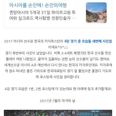
아시아를 손안에! 손안의여행
중앙아시아 5개국 31일 파미르고원 투
어와 실크로드 역사탐방 전문인솔자 동
행 카자흐스탄,키르기스스탄,투르크메
니스탄,우즈베키스탄~ 중앙아시아 5
스탄여행!
2017 아시아 선수권 한국과 카자흐스탄의
4강 경기 중 모습들 세번째 사진첩
이에요^0^;;;;;
경기 후반부의 사진이 남았습니다. 비록 3-4세트 패했지만 한국 선수들 멋진
플레이 여럿 나왔었고. 끝까지 집중하는 강한 눈의 선수들이 남기도 했어요.
세계선수권 아시아 A조 예선에서 다시 만나는 한국과 카자흐인데요. 카자흐에
게 점수 따내던 좋은 기억으로 한국대표팀이 경기 잘 풀었으면 좋겠다 기도하
며 포스팅에 사진첩 정리합니다.
4강 경기 모습은 1번, 2번 포스팅에 더 있는데요 맨 아래에 링크 추가할게요!
2017년 7월의 마지막 날.