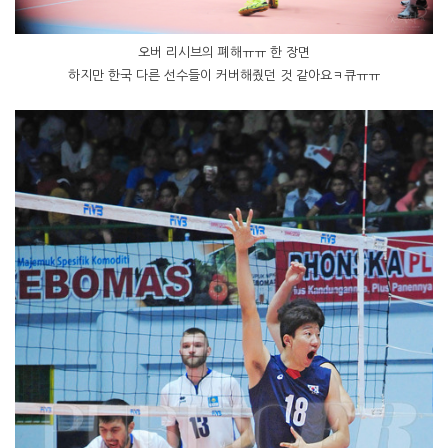
오버 리시브의 폐해ㅠㅠ 한 장면
하지만 한국 다른 선수들이 커버해줬던 것 같아요ㅋ큐ㅠㅠ