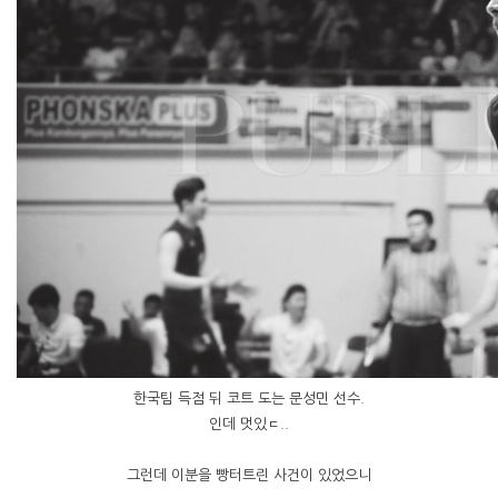
한국팀 득점 뒤 코트 도는 문성민 선수.
인데 멋있ㄷ..
그런데 이분을 빵터트린 사건이 있었으니