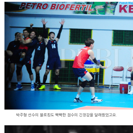
박주형 선수의 블로킹도 빡빡한 점수의 긴장감을 달래줬었고요.