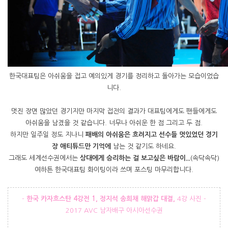
한국대표팀은 아쉬움을 접고 예의있게 경기를 정리하고 돌아가는 모습이었습
니다.
멋진 장면 많았던 경기지만 마지막 접전의 결과가 대표팀에게도 팬들에게도
아쉬움을 남겼을 것 같습니다. 너무나 아쉬운 한 점 그리고 두 점.
하지만 일주일 정도 지나니
패배의 아쉬움은 흐려지고 선수들 멋있었던 경기
장 애티튜드만 기억에
남는 것 같기도 하네요.
그래도 세계선수권에서는
상대에게 승리하는 걸 보고싶은 바람이...
(속닥속닥)
여하튼 한국대표팀 화이팅이라 쓰며 포스팅 마무리합니다.
-
한국 카자흐스탄 4강전 1, 정지석 송희채 해맑갑 대결,
4강 사진 -
2017 AVC 남자배구 아시아선수권