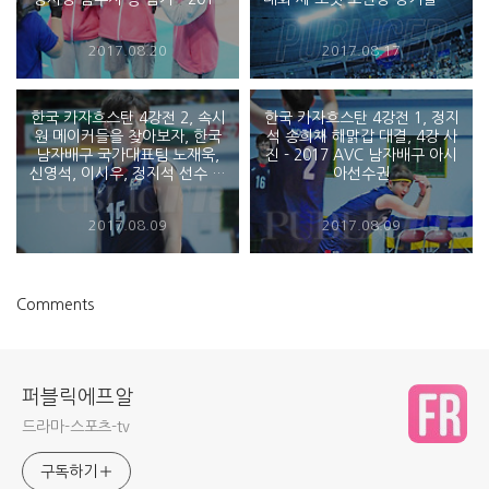
그랜드 챔스컵 FIVB World
2018 월드리그 일정 그랑프리
Grand Champions Cup
남녀 배구 Volleyball Nations
2017.08.20
2017.08.17
League
한국 카자흐스탄 4강전 2, 속시
한국 카자흐스탄 4강전 1, 정지
원 메이커들을 찾아보자, 한국
석 송희채 해맑갑 대결, 4강 사
남자배구 국가대표팀 노재욱,
진 - 2017 AVC 남자배구 아시
신영석, 이시우, 정지석 선수 등
아선수권
- 2017 아시아 남자배구 선수권
4강
2017.08.09
2017.08.09
Comments
퍼블릭에프알
드라마-스포츠-tv
구독하기