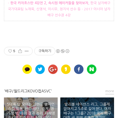
-
한국 카자흐스탄 4강전 2, 속시원 메이커들을 찾아보자,
한국 남자배구
국가대표팀 노재욱, 신영석, 이시우, 정지석 선수 등 - 2017 아시아 남자
배구 선수권 4강
5
구독하기
'배구/월드리그KOVO컵ASVC'
more
5대륙 탑 모이는 그랜드 챔피언
발리볼 네이션스 리그, 그룹제
스컵 일정, 선수 명단, 중계, 경
없어지고 5주로 길어졌다, 여자
기 방식, 순위 결과 정리, 이재영
배구는 1그룹? 2018 국제 배구
정시영 김수지 등 참가 - 2017
대회 새 포맷 조편성 경기일정 -