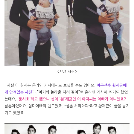
<SNS 사진>
사실 이 형제는 온라인 기사에서도 보셨을 수도 있어요.
야구선수 황재균에
게 안겨있는 사진
과
"아기의 놀라운 다리 길이"
로 온라인 기사에 뜨기도 했었
는데요
.
'문시호'라고 했으니 성이 '황'재균인 이 아저씨는 아빠가 아니겠죠?
삼촌이었어요. 엄마아빠의 친구였죠. "삼촌 허리아파"라고 황재균이 글을 남기
기도 했었죠.