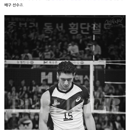
배구 선수
죠.