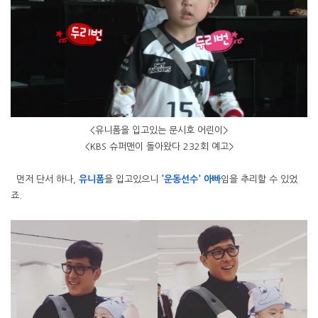
<유니폼을 입고있는 문시호 어린이>
<KBS 슈퍼맨이 돌아왔다 232회 예고>
먼저 단서 하나,
유니폼
을 입고있으니
'운동선수' 아빠
임을 추리할 수 있었
죠.