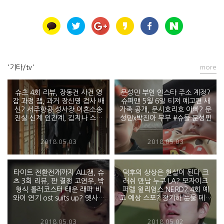
'기타/tv'
more
슈츠 4회 리뷰, 장동건 사건 영
문성민 부인 인스타 주소 계정?
감 과정 잼, 과거 장신영 검사 배
슈퍼맨 5월 6일 티져 예고편 새
신? 서주항공 성사장 이혼소송
가족 공개, 문시호리호 아빠? 문
진실 신계 인간계, 김지나 스페
성민x박진아 부부 #슈돌 문성민
시픽 포비아 뜻? 손석구 약? 박
형식 장독대
2018.05.03
2018.05.03
타이트 전환전개까지 ALL잼, 슈
덕후의 상상은 현실이 된다 크
츠 3회 리뷰, 판 결정 고연우, 박
러쉬 만남 누구 LA? 모자이크
형식 롤러코스터 태운 래퍼 비
퍼렐 윌리엄스 NERD? 4회 예
와이 연기 ost suits up? 옛사랑
고 예상 스포? 장기하 눈물 데이
장동건 장신영 과거 검사 짤린
비드번
이유? 최귀화 모자
2018.05.03
2018.05.02