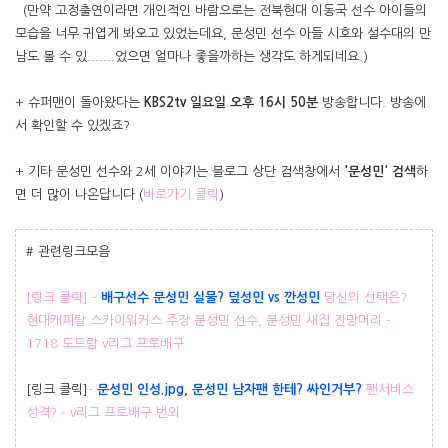
(만약 고정출연이라면 개인적인 바람으로는 전북현대 이동국 선수 아이들의
모습을 너무 귀엽게 봐오고 있었는데요, 문성민 선수 아들 시호와 설수대의 만
남도 볼 수 있.......었으면 얼마나 좋을까하는 생각도 하게되네요.)
+ 슈퍼맨이 돌아왔다는
KBS2tv 일요일 오후 16시 50분
방송합니다. 방송에
서 확인할 수 있겠죠?
+ 기타 문성민 선수와 2세 이야기는 블로그 상단 검색창에서
'문성민' 검색
하
면 더 많이 나온답니다 (
바로가기 클릭
)
# 관련링크모음
[링크 클릭] -
배구선수 문성민 실물? 덮성민 vs 깐성민
당신의 선택은?
현대캐피탈 스카이워커스 주장 문성민 선수, 문성민 새집 잔망머리 -
1718 도드람 v리그 프로배구
[링크 클릭]
-
문성민 인성.jpg, 문성민 남자팬 한테? 싸인거부?
팬서비스
성격? - v리그 프로배구 번외