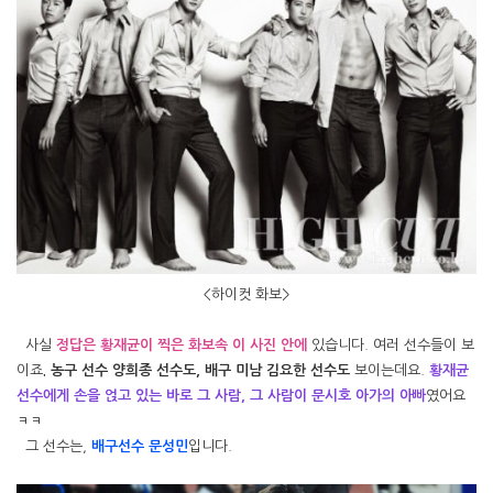
<하이컷 화보>
사실
정답은 황재균이 찍은 화보속 이 사진
안에
있습니다. 여러 선수들이 보
이죠
. 농구 선수 양희종 선수도, 배구 미남 김요한 선수도
보이는데요.
황재균
선수에게 손을 얹고 있는 바로 그 사람, 그 사람이 문시호 아가의 아빠
였어요
ㅋㅋ
그 선수는,
배구선수 문성민
입니다.