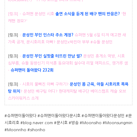
[링크] - 슈퍼맨 문성민 시호
출연 소식을 듣게 된 배구 팬의 반응은?
'현
캐팬 정모?'
[링크]
-
문성민 부인 인스타 주소 계정?
슈퍼맨 5월 6일 티져 예고편 새
가족 공개, 문시호리호 아빠? 문성민x박진아 부부 #슈돌 문성민
[링크]
-
문성민 부인 실핏줄 터뜨린 만남 썰?
문성민 휴게소 먹방, 시호
심부름, 슈돌 동방신기 이석훈 동요대회 설수대 리얼 에피소드, 캥거루 샘
-
슈퍼맨이 돌아왔다 232회
[링크]
- 시호의 물빠진 아빠 구하기?
문성민 몸 근육, 아들 시호리호 목욕
탕 위치
? 문성민 배구팀 어디? 현대캐피탈 배구단 베이스캠프 캐슬 오브
스카이워커스 소개
#슈퍼맨이돌아왔다 #슈퍼맨이돌아왔다문시호 #슈퍼맨이돌아왔다문성민 #문
시호리호 #blog.naver.com #문시호 #방송 #Moonsiho #Moonsungmin
#Moonriho #sihoriho