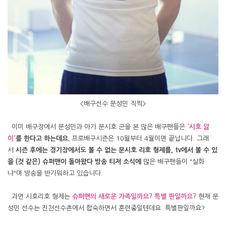
<배구선수 문성민 직찍>
이미 배구장에서 문성민과 아가 문시호 군을 본 많은 배구팬들은
'시호 앓
이'
를 한다고 하는데요.
프로배구시즌은 10월부터 4월이면 끝납니다. 그래
서
시즌 후에는 경기장에서도 볼 수 없는 문시호 리호 형제를, tv에서 볼 수 있
을 (것 같은) 슈퍼맨이 돌아왔다 방송 티저 소식에
많은 배구팬들이 "실화
냐"며 방송을 반가워하고 있습니다.
과연 시호리호 형제는
슈퍼맨의 새로운 가족일까요? 특별 판일까요?
현재 문
성민 선수는 진천선수촌에서 합숙하면서 훈련중일텐데요. 특별판일까요?