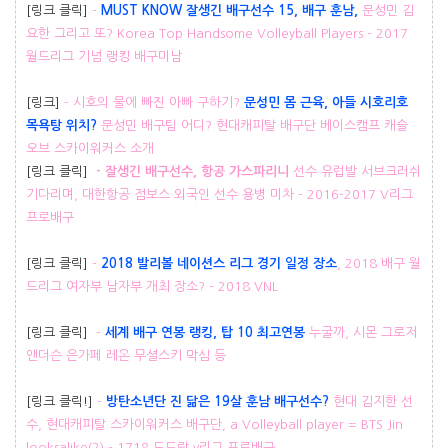
[링크 클릭]
-
MUST KNOW 잘생긴 배구선수 15, 배구 훈남,
문성민 김
요한 그리고 또? Korea Top Handsome Volleyball Players - 2017
월드리그 기념 랭킹 배구미남
[링크]
- 시호의 물에 빠진 아빠 구하기?
문성민 몸 근육, 아들 시호리호
목욕탕 위치?
문성민 배구팀 어디? 현대캐피탈 배구단 베이스캠프 캐슬
오브 스카이워커스 소개
[링크 클릭]
- 잘생긴 배구선수, 항공 가스파리니
선수 유럽발 서브크러쉬
기다리며, 대한항공 점보스 외국인 선수 용병 미차 - 2016-2017 V리그
프로배구
[링크 클릭]
-
2018 발리볼 네이션스 리그 경기 일정 장소
, 2018 배구 월
드리그 여자부 남자부 개최 장소? - 2018 VNL
[링크 클릭]
-
세계 배구 연봉 랭킹, 탑 10 최고연봉
누굴까, 시몬 그로저
앤더슨 은가페 레온 무셜스키 막심 등
[링크 클릭!]
-
방탄소년단 진 닮은 19살 훈남 배구선수?
현대 김지한 선
수, 현대캐피탈 스카이워커스 배구단, a Volleyball player = BTS Jin
looksalike(?) - 1718 도드람 v리그 프로배구