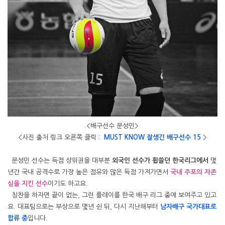
<배구선수 문성민>
<사진 출처 링크 오른쪽 클릭 :
MUST KNOW 잘생긴 배구선수 15
>
문성민 선수는 득점 상위권을 대부분
외국인 선수가 휩쓸던 한국리그에서
몇
년간 국내 공격수로 가장 높은 점유와 많은 득점 가져가면서
국내 주포의 자존
심을 지킨 선수
이기도 하고요.
칭찬을 하자면 끝이 없는, 그런 플레이를 한국 배구 리그 중에 보여주고 있고
요. 대표팀으로는 부상으로 몇년 쉰 뒤, 다시 지난해부터
남자배구 국가대표로
합류 중
입니다.