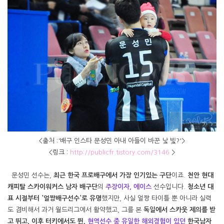
<출처 :'배구 인스타 문성민 아내 아들이 바꾼 낯 빛?'>
<링크 :
http://publicfr.tistory.com/3146
>
문성민 선수는,
최근 한국 프로배구에서 가장 인기있는 구단
이죠.
천안 현대
캐피탈 스카이워커스 남자 배구단
의
주장이자, 에이스
선수입니다.
청소년 대
표 시절부터 '얼짱배구선수'로 유명
했지만, 사실 얼짱 타이틀 뿐 아니라 실력
도 겸비해서 과거 월드리그에서 활약했고, 그를 본
독일에서 스카웃 제의를 받
고 뛰고, 이후 터키에서도 뛴,
현역선수 중 유일한 해외경험이 있던
한국남자