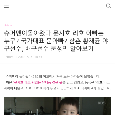
기타/tv
슈퍼맨이돌아왔다 문시호 리호 아빠는
누구? 국가대표 문아빠? 삼촌 황재균 야
구선수, 배구선수 문성민 알아보기
ForReal
2018. 5. 3. 18:53
슈퍼맨이 돌아왔다 232회 예고에서 처음 보는 아가들이 보였습니다.
형은
'문시호'
라고 써있는 유니폼
같은 옷
을
입고 있었고, 동생은
'리호'
라고
자막이 나왔죠. 시호 리호 아빠가 누굴지 궁금하게 하며 티저예고가 끝났고요.