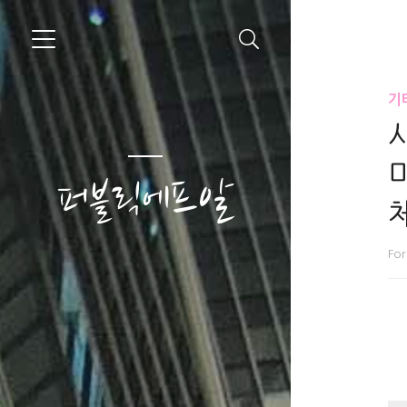
기타
퍼블릭에프알
Fo