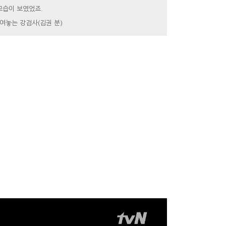
모습이 보였었죠.
붙여놓는 강검사(김권 분)