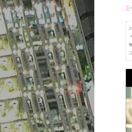
#
2
'