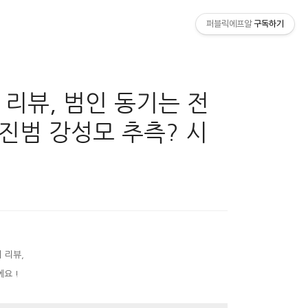
퍼블릭에프알
구독하기
리뷰, 범인 동기는 전
 진범 강성모 추측? 시
 리뷰,
요 !