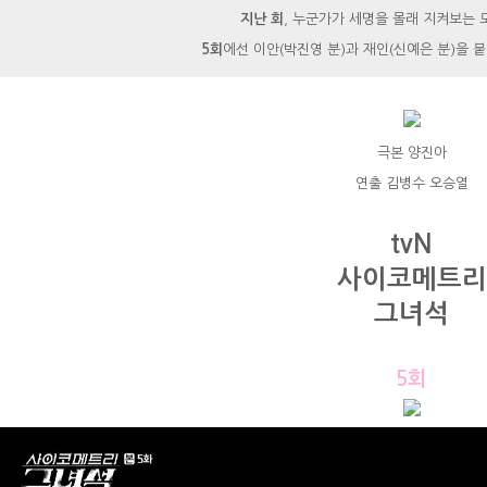
지난 회
, 누군가가 세명을 몰래 지켜보는 
5회
에선 이안(박진영 분)과 재인(신예은 분)을 
극본 양진아
연출 김병수 오승열
tvN
사이코메트리
그녀석
5회