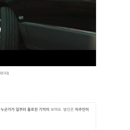
해장국집
.
누군가가 일부러 돌로친 기억이
보여요. 범인은
차주인이