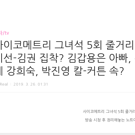
/tv
사이코메트리 그녀석 5회 줄거리 
미선-김권 집착? 김갑용은 아빠,
체 강희숙, 박진영 칼-커튼 속?
rReal
2019. 3. 26. 01:31
사이코메트리 그녀석 5회 줄거리
방송 시청 후 정리해놓는 노트에