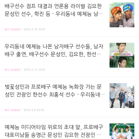
배구선수 점프 대결과 언론용 라이벌 김요한
문성민 선수, 학진 등 - 우리동네 예체능 남자
배구 특훈편 152화
7개 프로배구 구단의 선수들이 한명씩 나왔어요토크를 하는데1. 문성민 선수가 친 스파이크에 맞
배구/프로배구
2016. 4. 19. 23:37
우리동네 예체능 나온 남자배구 선수들, 남자
배구 출연, 배구선수 문성민, 김요한, 한선수,
송명근, 지태환, 전광인 최홍석 선수 등 - 우리
4월 19일 화요일 23:10시, 우리동네 예체능 배구편에 남자 프로배구 선수들이 출연합니다.문성민, 김
동네 예체능 배구편 152회 출연 남자배구 선
배구/프로배구
2016. 4. 13. 23:02
수의 특훈
벚꽃성민과 프로배구 예체능 녹화장 가는 문
성민 전광인 한선수 최홍석 선수 - 우리동네
예체능 배구편 출근길, 프로배구 선수들
퍼블릭에프알 티스토리 닷컴 블로그입니다^0^우리동네 예체능 배구편 중 한 녹화날의 그림들이에요 
배구/프로배구
2016. 4. 8. 00:54
예체능 미디어타임 위로의 초대 앞, 프로배구
대표미남들 송명근 문성민 김요한 전광인 지