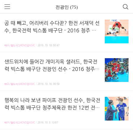
전광인 (75)
공 때 빼고, 어리버리 수다꾼? 한전 서재덕 선
수, 한국전력 빅스톰 배구단 - 2016 청주 코
보컵 프로배구대회 kovo컵
16 코보컵에서의 한국전력 빅스톰 서재덕 선수 담겼어요 수다꾼같은 모습과 어리버리 실수하는 모습
배구/월드리그KOVO컵ASVC
2016. 10. 18. 00:47
샌드위치에 들어간 개미지옥 샐러드, 한국전
력 빅스톰 배구단 전광인 선수 - 2016 청주
코보컵 프로배구대회 kovo 컵
2016 코보컵 최고의 선수로 꼽혔었죠. 한국전력 전광인 선수의 코보컵 준결승 중의 모습 담겼어요
배구/월드리그KOVO컵ASVC
2016. 10. 16. 00:59
행복의 나라 보낸 파이프 전광인 선수, 한국전
력 빅스톰 배구단 청주체육관 한전 12번 전광
인 어깨 파이프 복귀 신영철 감독 - 2016 청
한국전력 배구단이 2016 코보컵 결승에 진출했죠. 4전 전승 중입니다. 그리고 한전 승리에 남다
주 kovo컵 프로배구대회 코보컵
배구/월드리그KOVO컵ASVC
2016. 10. 3. 13:07