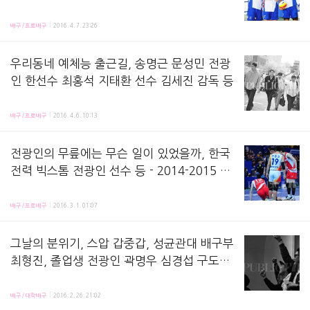
태환 한선수 최홍석 선수 김세진 감독 등 - 우
여기는 우리동네 예체능 촬영 현장^0^이에요 4월 12일, 19일 프로배구 선수들이 출연한다고 
리동네 예체능 배구편 19일 방송 녹화
배구/프로배구
2016. 4. 7. 23:26
우리동네 예체능 출근길, 송명근 문성민 전광
인 한선수 최홍석 지태환 선수 김세진 감독 등
따끈따끈 우리동네 예체능 배구선수들 출근길 프리뷰 가져왔어요!추후에 사진은 다시 만져서 업로드할게요!
배구/프로배구
2016. 4. 6. 10:13
전광인의 무릎에는 무슨 일이 있었을까, 한국
전력 빅스톰 전광인 선수 등 - 2014-2015 농
협V리그 프로배구
2014-2015 시즌 프로배구, 한국전력 빅스톰 전광인 선수의 경기모습 담겼습니다. #쓰러지던 
배구/프로배구
2016. 3. 1. 01:07
그날의 분위기, 스압 갑중갑, 성균관대 배구부
최형진, 졸업생 전광인 곽명우 심경섭 구도현
선수 등 - 2015 대학배구리그
이 전 포스팅에 예고(?)ㅋㅋ 했던 그 날의 이야기, 그 날의 분위기가 남았다.또 작년으로 가서, 2
배구/대학배구
2016. 2. 26. 21:02