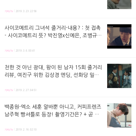
호, 은서구 강도살인 공사장 시체 굼벵이들,
자백 1회 줄거리 리뷰,방송 시청하면서 정리해놓는 노트에요 ! 새로운 드라마 자백이 시작했습니다.연
미스테리 남기애, 택시사고 유재명 악어 의
기타/tv
2019. 3. 23. 22:56
심?
사이코메트리 그녀석 줄거리-내용? : 첫 접촉
- 사이코메트리 뜻? 박진영x신예은, 조병규=
김권x다솜? 새 월화드라마 사이코메트리 관
왕이 된 남자 드라마 후속작으로, 'tvN 사이코메트리 그 녀석'을 새 월화드라마로 만날 수 있다
전포인트?
기타/tv
2019. 3. 6. 00:41
천한 것 아닌 광대, 왕이 된 남자 15회 줄거리
리뷰, 여진구 위한 김상경 엔딩, 선화당 밀서
누구에게? 도승지 이규 참수 - 조참 꾀, 대비
왕이 된 남자 15화 줄거리 리뷰,방송 시청 후 정리해놓는 노트에요 ! 지난 회, 반란군이 성을 
영화군, 조자룡-아들
기타/tv
2019. 2. 27. 04:51
백종원-엑소 세훈 알바뿐 아니고, 커피프렌즈
남주혁 빵셔틀로 등장! 촬영기간은? + 곧 강
다니엘 나오나?
커피프렌즈 7회에 배우 남주혁이 등장했는데요. 7회의 '빵셔틀'이었습니다. tvN 커피프렌즈 길
기타/tv
2019. 2. 16. 02:10