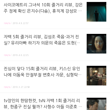
사이코메트리 그녀석 10회 줄거리 리뷰, 강은
주 정체 확신 은지수(다솜), 휴직계 강성모 범
인 안다? 이안 형 마음읽기 성공? 이승준에
사이코메트리 그녀석 10화 줄거리 리뷰,방송 시청하면서 정리해놓은 노트에요! 지난 회, 재인(신예은
납치된 윤재인
기타/tv
2019. 4. 9. 22:57
자백 5회 줄거리 리뷰, 김성조 죽음-과거 진
실? 유리아빠 하기자 의문의 죽음은 도현(준
호)와 관련? 차승후 중령 총기사건과 기춘호
자백 5화 줄거리 리뷰,방송 시청하면서 정리해놓은 노트에요! 지난 회, 도현(이준호 분)이 유현이
기타/tv
2019. 4. 6. 22:25
진심이 닿다 15회 줄거리 리뷰, 키스신 유인
나에 이동욱 안절부절 변호사 자문, 심형탁x
박경혜 질투 커플, 촬영장 몰래 연애, 개나리
진심이 닿다 15화 줄거리 리뷰, 방송 시청하면서 정리해놓은 노트예요! 지난 회, 곁에 있어달라 
꽃말
기타/tv
2019. 3. 27. 22:58
tv장인의 한땀한컷, tvN 자백 1회 줄거리 리
뷰, 한종구 진실 뭘까? 사형수 아들 이준호 변