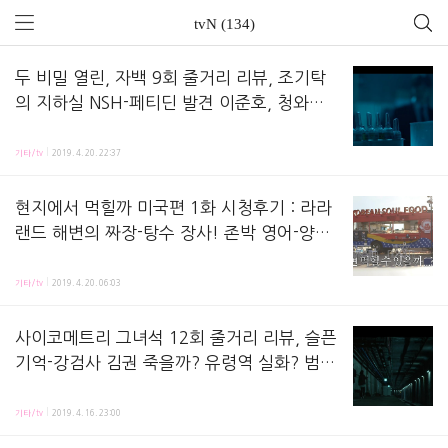
tvN (134)
두 비밀 열린, 자백 9회 줄거리 리뷰, 조기탁
의 지하실 NSH-페티딘 발견 이준호, 청와대
기밀문서는 어디에? 화예와 박시강 그랑블루,
자백 9화 줄거리 리뷰,방송 시청하면서 정리해놓은 노트에요! 지난 회, 조기탁과 허재만의 관계를 
윤철민-하명수 누구? 김정화 등장
기타/tv
2019. 4. 20. 22:37
현지에서 먹힐까 미국편 1화 시청후기 : 라라
랜드 해변의 짜장-탕수 장사! 존박 영어-양파,
찍먹-혼밥의 미국인, 비건 뜻? bgm
현지에서 먹힐까 미국편 1화 방송 시청 후기 정리해놓는 노트에요! 첫 회에서는, 어떻게 미국행이
기타/tv
2019. 4. 20. 06:03
사이코메트리 그녀석 12회 줄거리 리뷰, 슬픈
기억-강검사 김권 죽을까? 유령역 실화? 범인
강근택! 은거지 찾은 진영x신예은, 감정표현
사이코메트리 그녀석 12화 줄거리 리뷰,방송 시청하면서 정리해놓은 노트에요! 지난 회, 은형사(
불능증 싸패 차이점? 영성아파트와 은형사 아
기타/tv
2019. 4. 16. 23:00
빠 관계?