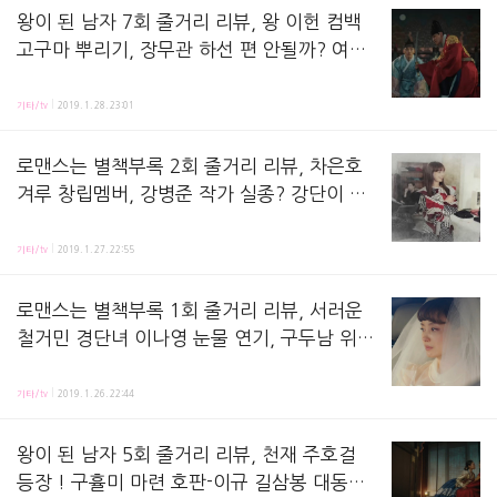
왕이 된 남자 7회 줄거리 리뷰, 왕 이헌 컴백
고구마 뿌리기, 장무관 하선 편 안될까? 여진
구 이세영 합방 질투, 나침반 선물, 돼지국밥
왕이 된 남자 7화 줄거리 리뷰,방송보며 정리해놓는 노트에요 ! 지난 회, 풀려난 왕 이헌(여진구
데이트
기타/tv
2019. 1. 28. 23:01
로맨스는 별책부록 2회 줄거리 리뷰, 차은호
겨루 창립멤버, 강병준 작가 실종? 강단이 앙
케이트, 이종석 사랑방식 옆에서,오지율-박훈
로맨스는 별책부록 2회 줄거리 리뷰,방송보고 정리해놓는 노트에요 ! 지난 회, 아는 누나 강단이(
신입, 이나영 겨루 합격 이유?
기타/tv
2019. 1. 27. 22:55
로맨스는 별책부록 1회 줄거리 리뷰, 서러운
철거민 경단녀 이나영 눈물 연기, 구두남 위하
준 등장, 이종석 사랑 믿지않는 이유? 첫방 os
로맨스는 별책부록 1회 줄거리 리뷰,방송보고 정리해놓는 노트에요 첫방송에서는 집도 직업도 없는 경
t 로시, 특별출연
기타/tv
2019. 1. 26. 22:44
왕이 된 남자 5회 줄거리 리뷰, 천재 주호걸
등장 ! 구휼미 마련 호판-이규 길삼봉 대동계