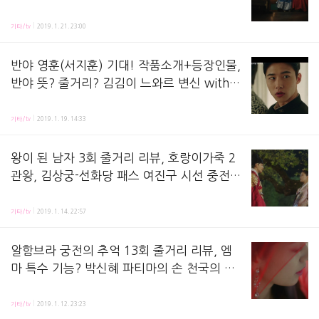
배신 김상경? 언문 왕, 여진구 이세영 서고 키
왕이 된 남자 5화 줄거리 리뷰,방송보며 정리해놓는 노트에요 ! 지난 회, 이규(김상경 분)는 하선
스,
기타/tv
2019. 1. 21. 23:00
반야 영훈(서지훈) 기대! 작품소개+등장인물,
반야 뜻? 줄거리? 김김이 느와르 변신 with
안보현 - tvN 드라마스테이지
드라마 스테이지-반야 작품 소개+줄거리+등장인물 정보 등 담았습니다. 1월 26일 tvN 드라마 
기타/tv
2019. 1. 19. 14:33
왕이 된 남자 3회 줄거리 리뷰, 호랑이가죽 2
관왕, 김상궁-선화당 패스 여진구 시선 중전
만, 사냥 진평군 화살, 대도서관 같은 놈 특별
왕이 된 남자 3화 줄거리 리뷰,방송보고 정리해 놓는 노트에요 ! 지난 회, 궁으로 다시 돌아온 광
출연,
기타/tv
2019. 1. 14. 22:57
알함브라 궁전의 추억 13회 줄거리 리뷰, 엠
마 특수 기능? 박신혜 파티마의 손 천국의 열
쇠 찾아낸 현빈 퀘스트 푸는 방법, 세주는 정
알함브라 궁전의 추억 13화 줄거리 리뷰, 방송보고 정리해놓는 노트에요 ! 지난 회, 차교수(김의
의의 문에? 마르꼬 죽음 이유, 게임 오류의 시
기타/tv
2019. 1. 12. 23:23