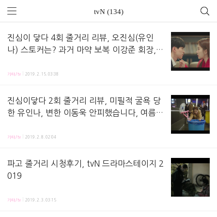
tvN (134)
진심이 닿다 4회 줄거리 리뷰, 오진심(유인
나) 스토커는? 과거 마약 보복 이강준 회장,
전남친 의뢰인, 여름-이주영 검사 싸움날까.
진심이 닿다 4회 줄거리 리뷰,방송 시청 후 정리해놓는 노트에요 지난 회, 진심(유인나 분)의 
질투 이동욱
기타/tv
2019. 2. 15. 03:38
진심이닿다 2회 줄거리 리뷰, 미필적 굴욕 당
한 유인나, 변한 이동욱 안피했습니다, 여름
세원 재회, 박경혜 알바생, 심형탁 마마보이,
진심이닿다 2회 줄거리 리뷰,방송보고 정리해놓는 공책이에요 ! 지난 회, 오진심(유인나 분)씨한테
잔잔드라마
기타/tv
2019. 2. 8. 02:04
파고 줄거리 시청후기, tvN 드라마스테이지 2
019
파고 줄거리 리뷰,방송 보고 정리해놓는 노트에요 ! tvN 드라마스테이지2019파고 # 공황장애 
기타/tv
2019. 2. 3. 03:15