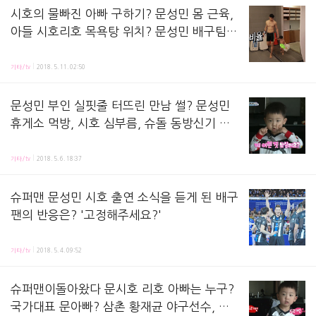
시호의 물빠진 아빠 구하기? 문성민 몸 근육,
아들 시호리호 목욕탕 위치? 문성민 배구팀
어디? 현대캐피탈 배구단 베이스캠프 캐슬 오
슈퍼맨이 돌아왔다 5월 13일 예고편이 공개되었습니다. 배구선수 문성민 부자, '시호리호네' 모습
브 스카이워커스 소개
기타/tv
2018. 5. 11. 02:50
문성민 부인 실핏줄 터뜨린 만남 썰? 문성민
휴게소 먹방, 시호 심부름, 슈돌 동방신기 이
석훈 동요대회 설수대 리얼 에피소드, 캥거루
5월 6일 슈퍼맨이 돌아왔다 시청하고 리뷰정리해요. KBS 슈퍼맨이 돌아왔다 # 고고부자, 친구
샘 - 슈퍼맨이 돌아왔다 232회
기타/tv
2018. 5. 6. 18:37
슈퍼맨 문성민 시호 출연 소식을 듣게 된 배구
팬의 반응은? '고정해주세요?'
기타/tv
2018. 5. 4. 09:52
슈퍼맨이돌아왔다 문시호 리호 아빠는 누구?
국가대표 문아빠? 삼촌 황재균 야구선수, 배