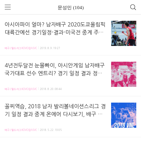
문성민 (104)
아시아파이 얼마? 남자배구 2020도쿄올림픽
대륙간예선 경기일정-결과-미국전 중계 주의-
세계랭킹-한국남배국가대표명단-본선티켓?
2020 도쿄올림픽 '남자배구' 종목 대륙간예선이 8월 9~11일간 열립니다. 아래 경기일정, 
임도헌호-신영석주장과
배구/월드리그KOVO컵ASVC
2019. 8. 9. 19:27
4년전두달전 눈물빠이, 아시안게임 남자배구
국가대표 선수 엔트리? 경기 일정 결과 정리
중계 다시보기, 순위, 최근 성적? 이란 배구 1
2018 인도네시아 아시안게임. 이제 남자배구도 경기를 시작합니다. 한국 남자 배구 대표팀 선수들은
진? 병역 한선수 전광인 최민호 포함 - 2018
배구/월드리그KOVO컵ASVC
2018. 8. 20. 08:44
AG
꼴찌역습, 2018 남자 발리볼네이션스리그 경
기 일정 결과 중계 온에어 다시보기, 배구 티
켓예매 표 가격, 엔트리 평균신장, 도전자 남
2018 남자 발리볼네이션스리그가 5월 말, 대회 문을 엽니다. 아래 발리볼 네이션스 리그 대한민국
자배구 세계랭킹 순위 결정방식 - 2018VNL
배구/월드리그KOVO컵ASVC
2018. 5. 22. 19:05
남자부