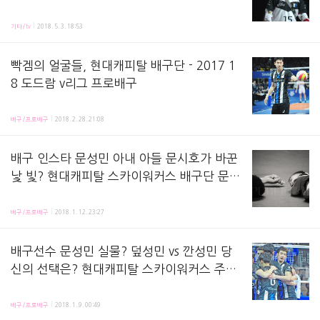
구선수 문성민 알아보기
슈퍼맨이 돌아왔다 232회 예고에서 처음 보는 아가들이 보였습니다. 형은 '문시호'라고 써있는 유
기타/tv
2018. 5. 3. 18:53
빡겜의 얼굴들, 현대캐피탈 배구단 - 2017 1
8 도드람 v리그 프로배구
현대캐피탈 배구단 경기장에서 몇 모습이 담겼어요. 빡겜을 하는 선수들일텐데요. 빡씨게 경기, 게
배구/프로배구
2018. 2. 28. 21:08
배구 인스타 문성민 아내 아들 문시호가 바꾼
낯 빛? 현대캐피탈 스카이워커스 배구단 문성
민 선수 -17 18 도드람 v리그 프로배구
배구 스타 문성민 선수 담겼어요 !현역 선수 유일 해외구단 경력이 있는 한국 남자배구선수이고,최
배구/프로배구
2018. 1. 12. 23:27
배구선수 문성민 실물? 덮성민 vs 깐성민 당
신의 선택은? 현대캐피탈 스카이워커스 주장
문성민 선수, 문성민 새집 잔망머리 - 1718
한기가 창문을 뚫고들어오는 겨울에도,왠일로 햇빛 떨어지는 겨우날에도,이 날 저 날 할거없이프로배
도드람 v리그 프로배구
배구/프로배구
2018. 1. 9. 00:49